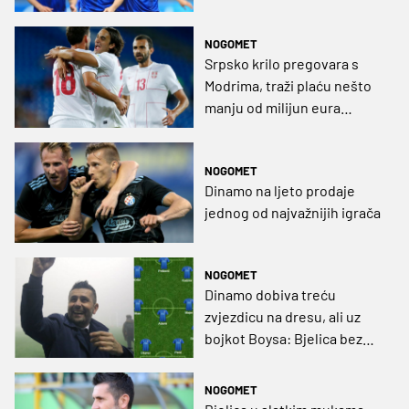
NOGOMET
Srpsko krilo pregovara s
Modrima, traži plaću nešto
manju od milijun eura
godišnje
NOGOMET
Dinamo na ljeto prodaje
jednog od najvažnijih igrača
NOGOMET
Dinamo dobiva treću
zvjezdicu na dresu, ali uz
bojkot Boysa: Bjelica bez
napadača i stopera
NOGOMET