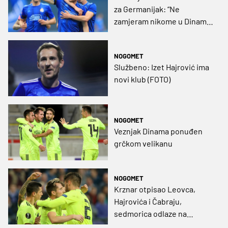
za Germanijak: “Ne
zamjeram nikome u Dinamu,
s ponosom sam nosio taj
dres”
NOGOMET
Službeno: Izet Hajrović ima
novi klub (FOTO)
NOGOMET
Veznjak Dinama ponuđen
grčkom velikanu
NOGOMET
Krznar otpisao Leovca,
Hajrovića i Čabraju,
sedmorica odlaze na
posudbu