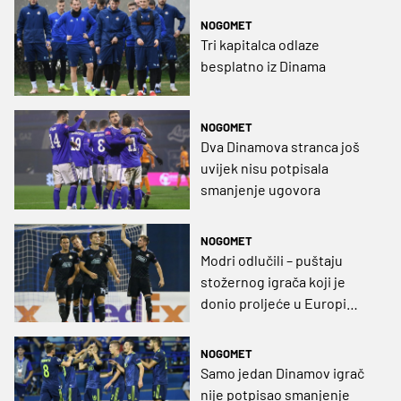
NOGOMET
Tri kapitalca odlaze
besplatno iz Dinama
NOGOMET
Dva Dinamova stranca još
uvijek nisu potpisala
smanjenje ugovora
NOGOMET
Modri odlučili – puštaju
stožernog igrača koji je
donio proljeće u Europi
prošle sezone
NOGOMET
Samo jedan Dinamov igrač
nije potpisao smanjenje