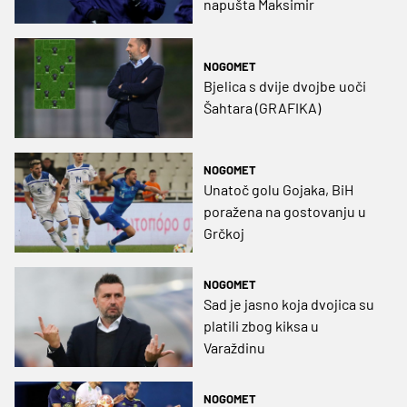
napušta Maksimir
NOGOMET
Bjelica s dvije dvojbe uoči
Šahtara (GRAFIKA)
NOGOMET
Unatoč golu Gojaka, BiH
poražena na gostovanju u
Grčkoj
NOGOMET
Sad je jasno koja dvojica su
platili zbog kiksa u
Varaždinu
NOGOMET