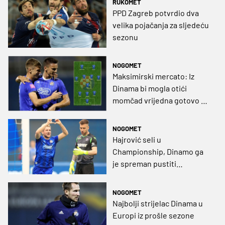
RUKOMET
PPD Zagreb potvrdio dva
velika pojačanja za sljedeću
sezonu
NOGOMET
Maksimirski mercato: Iz
Dinama bi mogla otići
momčad vrijedna gotovo 53
milijuna eura
NOGOMET
Hajrović seli u
Championship, Dinamo ga
je spreman pustiti
besplatno
NOGOMET
Najbolji strijelac Dinama u
Europi iz prošle sezone