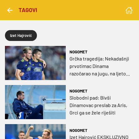
TAGOVI
Izet Hajrović
NOGOMET
Grčka tragedija: Nekadašnji
prvotimac Dinama
razočarao na jugu, na ljeto
postaje slobodan igrač
NOGOMET
Slobodni pad: Bivši
Dinamovac preslab za Aris,
Grci ga se žele riješiti
NOGOMET
Izet Hajrović EKSKLUZIVNO