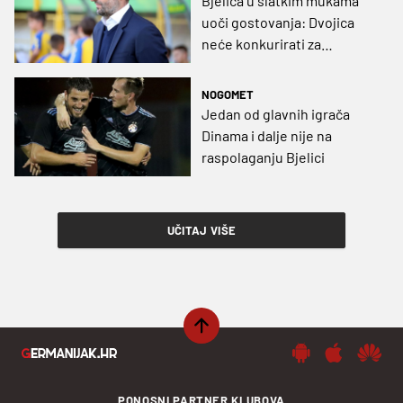
Bjelica u slatkim mukama
uoči gostovanja: Dvojica
neće konkurirati za
utakmicu
NOGOMET
Jedan od glavnih igrača
Dinama i dalje nije na
raspolaganju Bjelici
UČITAJ VIŠE
PONOSNI PARTNER KLUBOVA