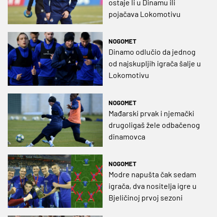
ostaje li u Dinamu ili
pojačava Lokomotivu
NOGOMET
Dinamo odlučio da jednog
od najskupljih igrača šalje u
Lokomotivu
NOGOMET
Mađarski prvak i njemački
drugoligaš žele odbačenog
dinamovca
NOGOMET
Modre napušta čak sedam
igrača, dva nositelja igre u
Bjeličinoj prvoj sezoni