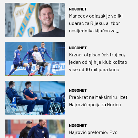
NOGOMET
Manceov odlazak je veliki
udarac za Rijeku, a izbor
nasljednika ključan za
klupsku budućnost
NOGOMET
Krznar otpisao čak trojicu,
jedan od njih je klub koštao
više od 10 milijuna kuna
NOGOMET
Preokret na Maksimiru: Izet
Hajrović opcija za Goricu
NOGOMET
Hajrović prelomio: Evo