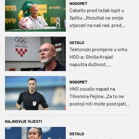
NOGOMET
Cabello pred težak ispit u
Splitu: „Rezultat ne smije
utjecati na naš rad, pred
nama je dugo prvenstvo“
OSTALO
Tektonski promjene u vrhu
HOO-a: Siniša Krajač
napušta dužnost,
razriješeno i svih osam
direktora
NOGOMET
HNS osudio napad na
Tihomira Pejina: „Za to ne
postoji niti može postojati
opravdanje”
NAJNOVIJE VIJESTI
OSTALO