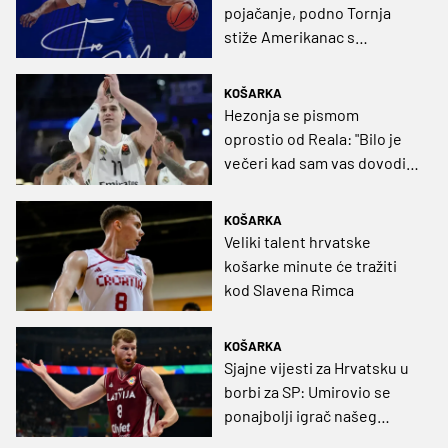
pojačanje, podno Tornja
stiže Amerikanac s
naslovom iz EuroCupa
KOŠARKA
Hezonja se pismom
oprostio od Reala: "Bilo je
večeri kad sam vas dovodio
do ruba strpljenja"
KOŠARKA
Veliki talent hrvatske
košarke minute će tražiti
kod Slavena Rimca
KOŠARKA
Sjajne vijesti za Hrvatsku u
borbi za SP: Umirovio se
ponajbolji igrač našeg
idućeg protivnika