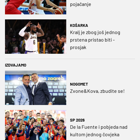
pojačanje
KOŠARKA
Kralj je zbog još jednog
prstena pristao biti -
prosjak
IZDVAJAMO
NOGOMET
Zvone&Kova, zbudite se!
SP 2026
De la Fuente i pobjeda nad
kultom jednog čovjeka