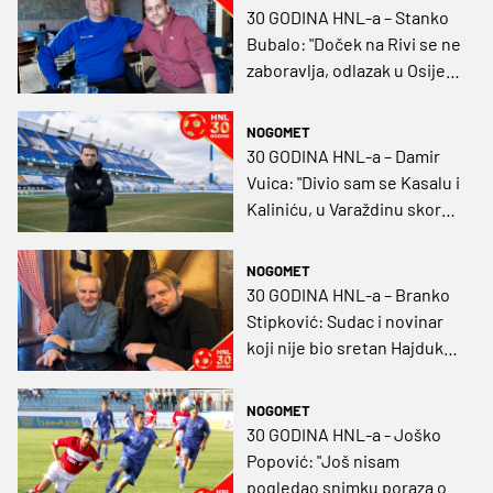
30 GODINA HNL-a – Stanko
Bubalo: "Doček na Rivi se ne
zaboravlja, odlazak u Osijek
bio je pravi potez, na
Poljudu bih ranije možda
NOGOMET
izgorio"
30 GODINA HNL-a – Damir
Vuica: "Divio sam se Kasalu i
Kaliniću, u Varaždinu skoro
umro, a da je Hajduk prošao
Panathinaikos..."
NOGOMET
30 GODINA HNL-a – Branko
Stipković: Sudac i novinar
koji nije bio sretan Hajduku,
a Mamić ga je nagradio
NOGOMET
30 GODINA HNL-a - Joško
Popović: "Još nisam
pogledao snimku poraza od