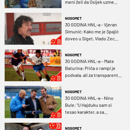
meni želi da Osijek uzme
naslov, ali..."
NOGOMET
30 GODINA HNL-a - Vjeran
Simunić: Kako me je Spajić
doveo u Siget, Vlado Zec
platio Japan, a Tornado
pomogao protiv Cice
NOGOMET
Kranjčara
30 GODINA HNL-a – Mate
Baturina: Priča o rampi je
podvala, ali za transparent
‘Mate je kraj’ nisam
prigovarao
NOGOMET
30 GODINA HNL-a - Nino
Bule: “U Hajduku sam si
tesao karakter, a sa
Sopićem postavio temelje
ove Lokomotive”
NOGOMET