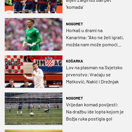
'komada'
NOGOMET
Horkaš u drami na
Kanarima: “Ako ne želi igrati,
možda nam može pomoći
obilježavati teren ili
postavljati mreže”
KOŠARKA
Lov na plasman na Svjetsko
prvenstvo: Vraćaju se
Matković, Nakić i Drežnjak
NOGOMET
Vrijedan komad povijesti:
Na dražbu ide lopta kojom je
Božja ruka postigla gol