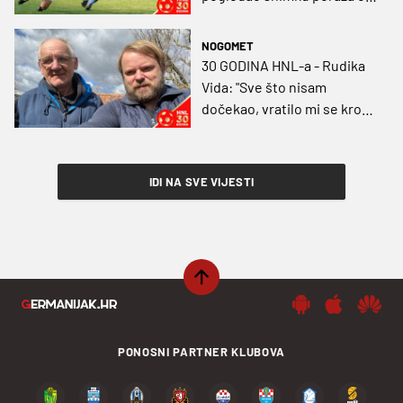
Hajduka iz 1994. godine"
NOGOMET
30 GODINA HNL-a - Rudika
Vida: "Sve što nisam
dočekao, vratilo mi se kroz
karijeru mog Domagoja"
IDI NA SVE VIJESTI
PONOSNI PARTNER KLUBOVA