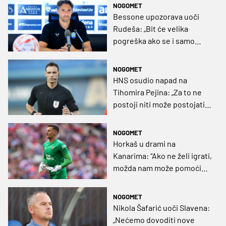
NOGOMET
Bessone upozorava uoči
Rudeša: „Bit će velika
pogreška ako se i samo
malo opustimo“
NOGOMET
HNS osudio napad na
Tihomira Pejina: „Za to ne
postoji niti može postojati
opravdanje”
NOGOMET
Horkaš u drami na
Kanarima: “Ako ne želi igrati,
možda nam može pomoći
obilježavati teren ili
postavljati mreže”
NOGOMET
Nikola Šafarić uoči Slavena:
„Nećemo dovoditi nove