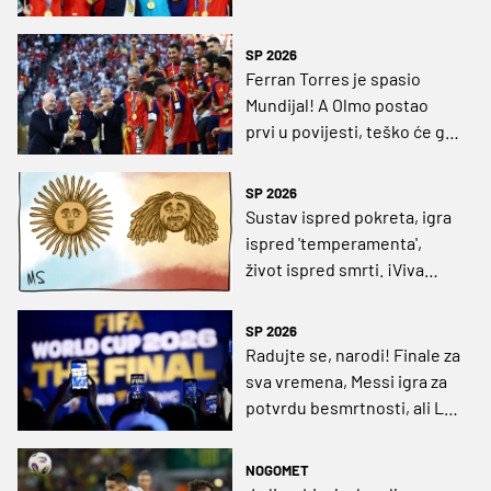
SP 2026
Ferran Torres je spasio
Mundijal! A Olmo postao
prvi u povijesti, teško će ga
netko nadmašiti
SP 2026
Sustav ispred pokreta, igra
ispred 'temperamenta',
život ispred smrti. ¡Viva
España!
SP 2026
Radujte se, narodi! Finale za
sva vremena, Messi igra za
potvrdu besmrtnosti, ali La
Roja mu je – najteži mogući
protivnik!
NOGOMET