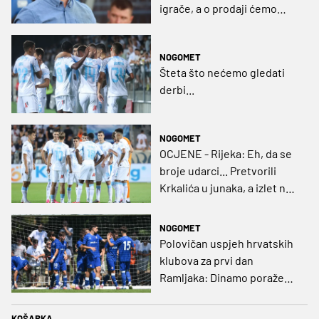
igrače, a o prodaji ćemo
razmisliti ako dođe ponuda”
NOGOMET
Šteta što nećemo gledati
derbi...
NOGOMET
OCJENE - Rijeka: Eh, da se
broje udarci... Pretvorili
Krkalića u junaka, a izlet na
uzvrat u ozbiljan posao!
NOGOMET
Polovičan uspjeh hrvatskih
klubova za prvi dan
Ramljaka: Dinamo poražen
od Juventusa, Hajduk bolji
od Bologne
KOŠARKA