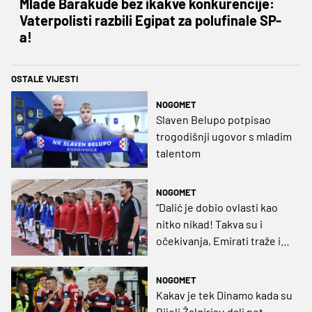
Mlade Barakude bez ikakve konkurencije:
Vaterpolisti razbili Egipat za polufinale SP-
a!
OSTALE VIJESTI
NOGOMET
Slaven Belupo potpisao
trogodišnji ugovor s mladim
talentom
NOGOMET
“Dalić je dobio ovlasti kao
nitko nikad! Takva su i
očekivanja, Emirati traže i
veliki rezultat!“
NOGOMET
Kakav je tek Dinamo kada su
Bijeli Žalgirisu dali pet