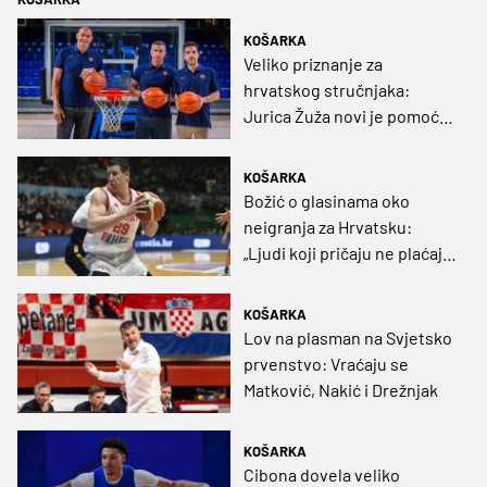
KOŠARKA
Veliko priznanje za
hrvatskog stručnjaka:
Jurica Žuža novi je pomoćni
trener Barcelone!
KOŠARKA
Božić o glasinama oko
neigranja za Hrvatsku:
„Ljudi koji pričaju ne plaćaju
mi račune, ne osvrćem se
komentare dušebrižnika“
KOŠARKA
Lov na plasman na Svjetsko
prvenstvo: Vraćaju se
Matković, Nakić i Drežnjak
KOŠARKA
Cibona dovela veliko