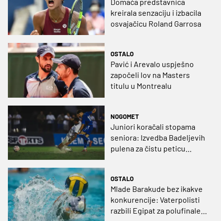
Domaća predstavnica
kreirala senzaciju i izbacila
osvajačicu Roland Garrosa
OSTALO
Pavić i Arevalo uspješno
započeli lov na Masters
titulu u Montrealu
NOGOMET
Juniori koračali stopama
seniora: Izvedba Badeljevih
pulena za čistu peticu
protiv Bruggea!
OSTALO
Mlade Barakude bez ikakve
konkurencije: Vaterpolisti
razbili Egipat za polufinale