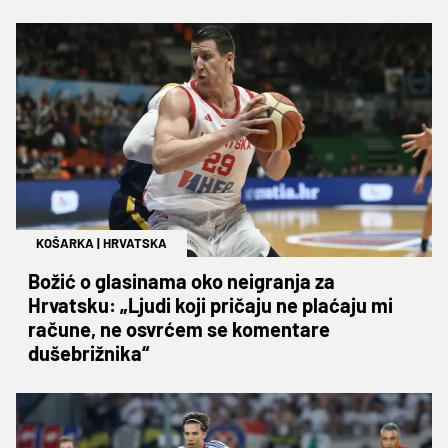
KOŠARKA
|
HRVATSKA
Božić o glasinama oko neigranja za
Hrvatsku: „Ljudi koji pričaju ne plaćaju mi
račune, ne osvrćem se komentare
dušebrižnika“