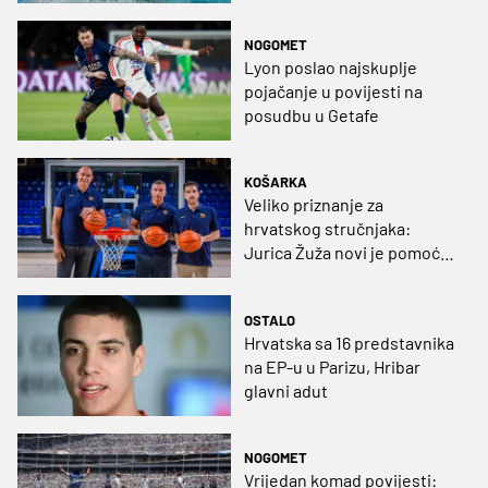
SP-a!
NOGOMET
Lyon poslao najskuplje
pojačanje u povijesti na
posudbu u Getafe
KOŠARKA
Veliko priznanje za
hrvatskog stručnjaka:
Jurica Žuža novi je pomoćni
trener Barcelone!
OSTALO
Hrvatska sa 16 predstavnika
na EP-u u Parizu, Hribar
glavni adut
NOGOMET
Vrijedan komad povijesti: