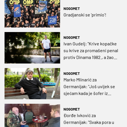
NOGOMET
Gradjanski se 'primio'!
NOGOMET
Ivan Gudelj: "Krive kopačke
su krive za promašeni penal
protiv Dinama 1982., a žao
mi je zbog Nikole Kalinića"
NOGOMET
Marko Mlinarić za
Germanijak: "Još uvijek se
sjećam kada je šofer iz
Nikšića zaustavio autobus
nakon poraza Crvene
NOGOMET
zvezde u Osijeku"
Đorđe Ivković za
Germanijak: "Svaka pora u