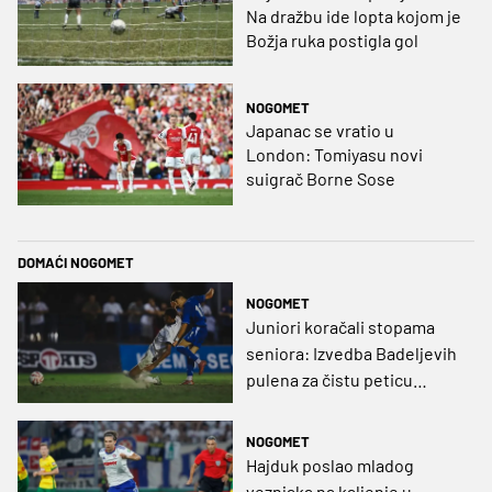
Na dražbu ide lopta kojom je
Božja ruka postigla gol
NOGOMET
Japanac se vratio u
London: Tomiyasu novi
suigrač Borne Sose
DOMAĆI NOGOMET
NOGOMET
Juniori koračali stopama
seniora: Izvedba Badeljevih
pulena za čistu peticu
protiv Bruggea!
NOGOMET
Hajduk poslao mladog
veznjaka na kaljenje u