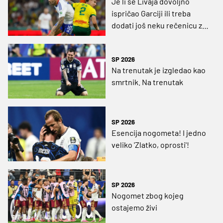
Je li se Livaja dovoljno
ispričao Garciji ili treba
dodati još neku rečenicu za
ozbiljnu minutažu?
SP 2026
Na trenutak je izgledao kao
smrtnik. Na trenutak
SP 2026
Esencija nogometa! I jedno
veliko 'Zlatko, oprosti'!
SP 2026
Nogomet zbog kojeg
ostajemo živi