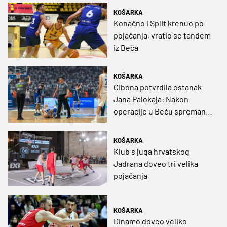
KOŠARKA
Konačno i Split krenuo po
pojačanja, vratio se tandem
iz Beča
KOŠARKA
Cibona potvrdila ostanak
Jana Palokaja: Nakon
operacije u Beču spreman
za novu sezonu s Vukovima
KOŠARKA
Klub s juga hrvatskog
Jadrana doveo tri velika
pojačanja
KOŠARKA
Dinamo doveo veliko