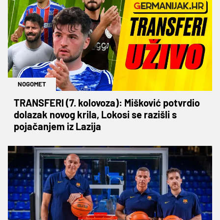
NOGOMET
TRANSFERI (7. kolovoza): Mišković potvrdio
dolazak novog krila, Lokosi se razišli s
pojačanjem iz Lazija