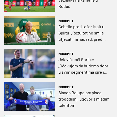
Rudeš
NOGOMET
Cabello pred težak ispit u
Splitu: „Rezultat ne smije
utjecati na naš rad, pred
nama je dugo prvenstvo“
NOGOMET
Jelavić uoči Gorice:
„Očekujem da budemo dobri
u svim segmentima igre i
pobjedu“
NOGOMET
Slaven Belupo potpisao
trogodišnji ugovor s mladim
talentom