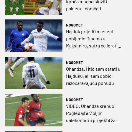
igrača mogao složiti
paklenu momčad
NOGOMET
Hajduk prije 10 mjeseci
pobijedio Dinamo u
Maksimiru, sutra će igrati
samo dva igrača iz te
postave (GRAFIKA)
NOGOMET
Ohandza: Htio sam ostati u
Hajduku, ali sam dobio
razočaravajuću ponudu
NOGOMET
VIDEO: Ohandza krenuo!
Pogledajte 'Zoljin'
dalekometni projektil za
prvi gol u Kini