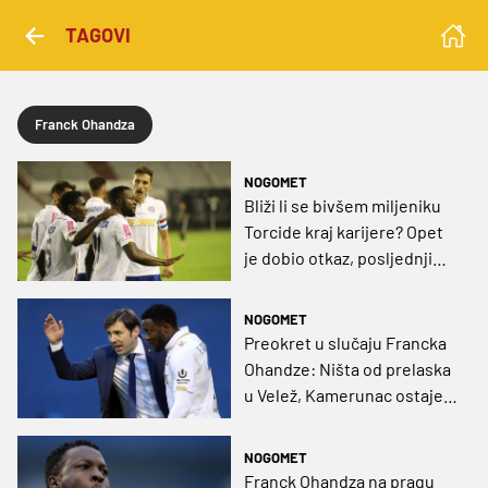
TAGOVI
Franck Ohandza
NOGOMET
Bliži li se bivšem miljeniku
Torcide kraj karijere? Opet
je dobio otkaz, posljednji
put je 90 minuta odigrao
2019. godine!
NOGOMET
Preokret u slučaju Francka
Ohandze: Ništa od prelaska
u Velež, Kamerunac ostaje
slobodan igrač
NOGOMET
Franck Ohandza na pragu