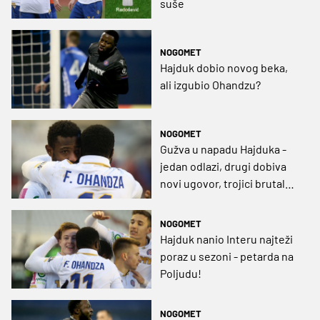
suše
NOGOMET
Hajduk dobio novog beka,
ali izgubio Ohandzu?
NOGOMET
Gužva u napadu Hajduka -
jedan odlazi, drugi dobiva
novi ugovor, trojici brutalno
skočila cijena
NOGOMET
Hajduk nanio Interu najteži
poraz u sezoni - petarda na
Poljudu!
NOGOMET