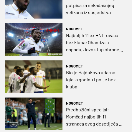
potpisa za nekadašnjeg
velikana iz susjedstva
NOGOMET
Najboljih 11 ex HNL-ovaca
bez kluba: Ohandza u
napadu, Jozo stup obrane,
Čondrić prije Vargića
(GRAFIKA)
NOGOMET
Bio je Hajdukova udarna
igla, a godinu i pol je bez
kluba
NOGOMET
Predbožićni specijal:
Momčad najboljih 11
stranaca ovog desetljeća u
HNL-u