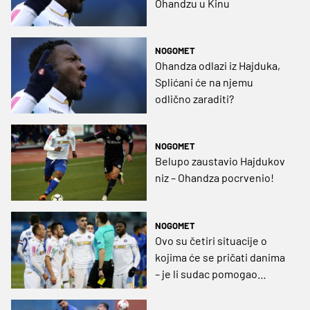
Ohandzu u Kinu
NOGOMET
Ohandza odlazi iz Hajduka,
Splićani će na njemu
odlično zaraditi?
NOGOMET
Belupo zaustavio Hajdukov
niz – Ohandza pocrvenio!
NOGOMET
Ovo su četiri situacije o
kojima će se pričati danima
– je li sudac pomogao
Hajduku ili Dinamu?