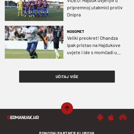
VIDEO: Hajduk uvjerljiv u
pripremnoj utakmici protiv
Dnipra
NOGOMET
Veliki preokret! Ohandza
ipak pristao na Hajdukove
uvjete i ide s momčadi u
Tursku!
UČITAJ VIŠE
PONOSNI PARTNER KLUBOVA