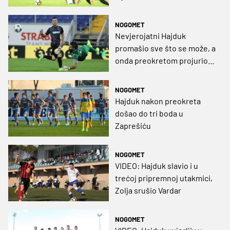
NOGOMET
Nevjerojatni Hajduk
promašio sve što se može, a
onda preokretom projurio u
treće pretkolo! (VIDEO)
NOGOMET
Hajduk nakon preokreta
došao do tri boda u
Zaprešiću
NOGOMET
VIDEO: Hajduk slavio i u
trećoj pripremnoj utakmici,
Zolja srušio Vardar
NOGOMET