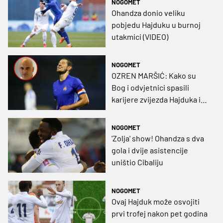
NOGOMET
Ohandza donio veliku
pobjedu Hajduku u burnoj
utakmici (VIDEO)
NOGOMET
OZREN MARŠIĆ: Kako su
Bog i odvjetnici spasili
karijere zvijezda Hajduka i
Dinama
NOGOMET
'Zolja' show! Ohandza s dva
gola i dvije asistencije
uništio Cibaliju
NOGOMET
Ovaj Hajduk može osvojiti
prvi trofej nakon pet godina