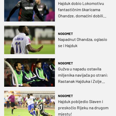
Hajduk dobio Lokomotivu
fantastičnim škaricama
Ohandze, domaćini dobili
čak dva crvena kartona
NOGOMET
Napadnut Ohandza, oglasio
se i Hajduk
NOGOMET
Gužva u napadu ostavila
miljenika navijača po strani:
Rastanak Hajduka i Zolje
neminovan?
NOGOMET
Hajduk pobijedio Slaven i
preskočio Rijeku na drugom
mjestu!