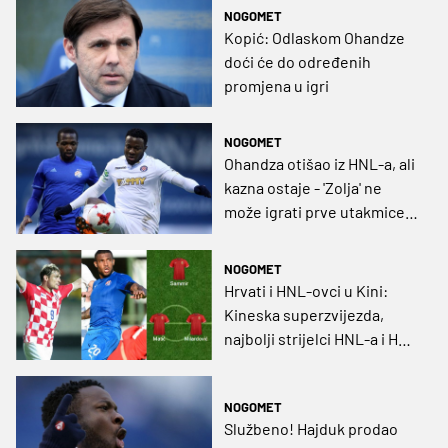
NOGOMET
Kopić: Odlaskom Ohandze
doći će do određenih
promjena u igri
NOGOMET
Ohandza otišao iz HNL-a, ali
kazna ostaje - 'Zolja' ne
može igrati prve utakmice u
Kini
NOGOMET
Hrvati i HNL-ovci u Kini:
Kineska superzvijezda,
najbolji strijelci HNL-a i HNL
ikone (GRAFIKA)
NOGOMET
Službeno! Hajduk prodao