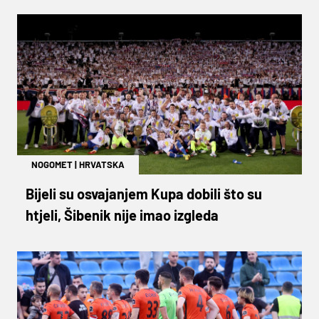
NOGOMET
|
HRVATSKA
Bijeli su osvajanjem Kupa dobili što su
htjeli, Šibenik nije imao izgleda