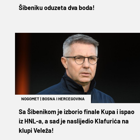
Šibeniku oduzeta dva boda!
NOGOMET
|
BOSNA I HERCEGOVINA
Sa Šibenikom je izborio finale Kupa i ispao
iz HNL-a, a sad je naslijedio Klafurića na
klupi Veleža!