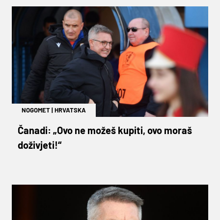
NOGOMET
|
HRVATSKA
Čanadi: „Ovo ne možeš kupiti, ovo moraš
doživjeti!“