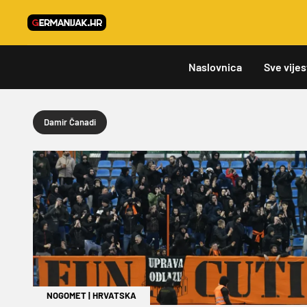
Naslovnica
Sve vijes
Damir Čanadi
NOGOMET
|
HRVATSKA