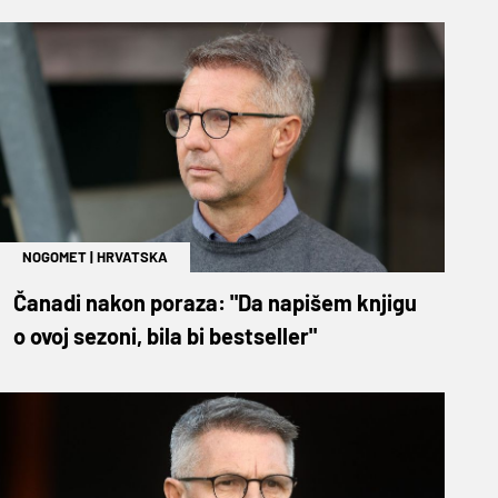
NOGOMET
|
HRVATSKA
Čanadi nakon poraza: "Da napišem knjigu
o ovoj sezoni, bila bi bestseller"