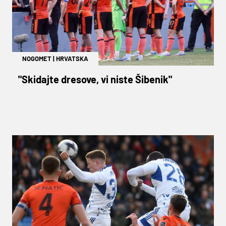
NOGOMET
|
HRVATSKA
"Skidajte dresove, vi niste Šibenik"