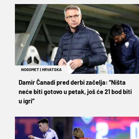
NOGOMET
|
HRVATSKA
Damir Čanadi pred derbi začelja: “Ništa
neće biti gotovo u petak, još će 21 bod biti
u igri”