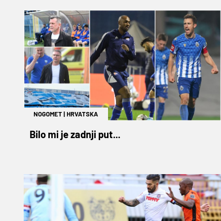
NOGOMET
|
HRVATSKA
Bilo mi je zadnji put...