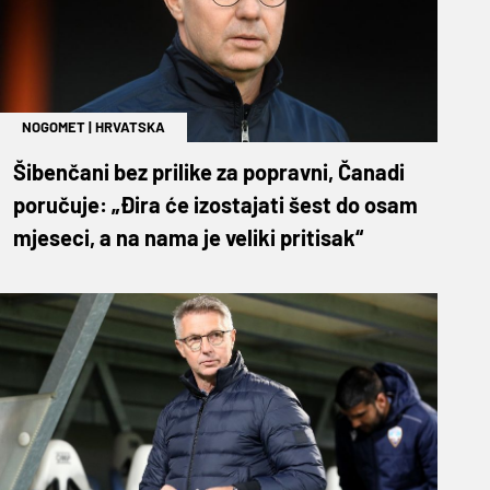
NOGOMET
|
HRVATSKA
Šibenčani bez prilike za popravni, Čanadi
poručuje: „Đira će izostajati šest do osam
mjeseci, a na nama je veliki pritisak“