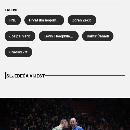
TAGOVI
HNL
Hrvatska nogometna liga
Zoran Zekić
Josip Pivarić
Kevin Theophile-Catherine
Damir Čanadi
Gradski vrt
SLJEDEĆA VIJEST