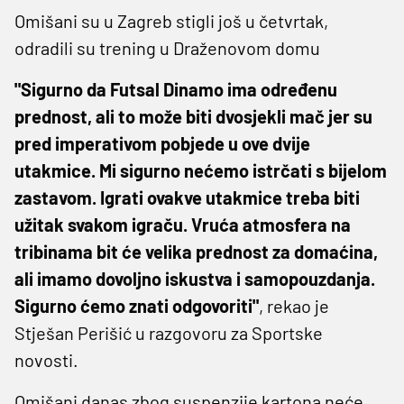
Omišani su u Zagreb stigli još u četvrtak,
odradili su trening u Draženovom domu
"Sigurno da Futsal Dinamo ima određenu
prednost, ali to može biti dvosjekli mač jer su
pred imperativom pobjede u ove dvije
utakmice. Mi sigurno nećemo istrčati s bijelom
zastavom. Igrati ovakve utakmice treba biti
užitak svakom igraču. Vruća atmosfera na
tribinama bit će velika prednost za domaćina,
ali imamo dovoljno iskustva i samopouzdanja.
Sigurno ćemo znati odgovoriti"
, rekao je
Stješan Perišić u razgovoru za Sportske
novosti.
Omišani danas zbog suspenzije kartona neće