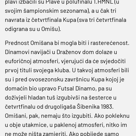
plavi izbacili su Plave u polufinalu 1.HMNL (u
svojim šampionskim sezonama), a u čak tri
navrata iz četvrtfinala Kupa (sva tri četvrtfinala
odigrana su u Omišu).
Prednost Omišana bi mogla biti i rasterećenost.
Dinamovi navijači u Draženov dom dolaze u
euforičnoj atmosferi, vjerujući da će svjedočiti
prvoj tituli svojega kluba. U takvoj atmosferi bili
su i pred ovosezonsku završnicu Kupa kojoj je
domaćin bio upravo Futsal Dinamo, pa su
doživjeli hladan tuš izgubivši na šesterce u
četvrtfinalu od drugoligaša Šibenika 1983.
Omišani, pak, nemaju što izgubiti. Ako pokleknu
u obje utakmice, u paklenoj atmosferi, nitko im
ne može ništa zamjeriti. Ako pobijede samo