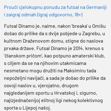
Prouči cjelokupnu ponudu za futsal na Germaniji
i zaigraj odmah (Igraj odgovorno, 18+)
Futsal Dinamo je, naime, nakon 'breaka' u Omišu
došao do prilike da s dvije pobjede u Zagrebu, u
kultnom Draženovom domu, stigne do naslova
prvaka države. Futsal Dinamo je 2014. krenuo s
'članskom pričom', kao potpuno amaterski klub,
s ciljem da se na njihovim utakmicama
nesmetano mogu družiti na Maksimiru tada
nepoželjni navijači, a sada je došao do prilike da
osvoji naslov u, vjerojatno, drugom
najgledanijem sportu u Hrvatskoj i, sigurno,
najizjednačenijoj elitnoj ligi nekog kolektivnog
sporta u Lijepoj našoj.