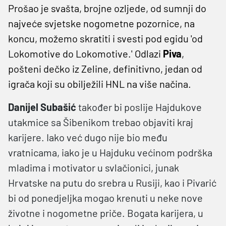
Prošao je svašta, brojne ozljede, od sumnji do
najveće svjetske nogometne pozornice, na
koncu, možemo skratiti i svesti pod egidu 'od
Lokomotive do Lokomotive.' Odlazi
Piva
,
pošteni dečko iz Zeline, definitivno, jedan od
igrača koji su obilježili HNL na više načina.
Danijel Subašić
također bi poslije Hajdukove
utakmice sa Šibenikom trebao objaviti kraj
karijere. Iako već dugo nije bio među
vratnicama, iako je u Hajduku većinom podrška
mladima i motivator u svlačionici, junak
Hrvatske na putu do srebra u Rusiji, kao i Pivarić
bi od ponedjeljka mogao krenuti u neke nove
životne i nogometne priče. Bogata karijera, u