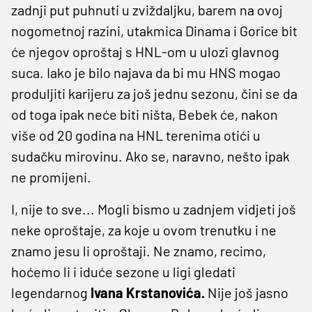
zadnji put puhnuti u zviždaljku, barem na ovoj
nogometnoj razini, utakmica Dinama i Gorice bit
će njegov oproštaj s HNL-om u ulozi glavnog
suca. Iako je bilo najava da bi mu HNS mogao
produljiti karijeru za još jednu sezonu, čini se da
od toga ipak neće biti ništa, Bebek će, nakon
više od 20 godina na HNL terenima otići u
sudačku mirovinu. Ako se, naravno, nešto ipak
ne promijeni.
I, nije to sve... Mogli bismo u zadnjem vidjeti još
neke oproštaje, za koje u ovom trenutku i ne
znamo jesu li oproštaji. Ne znamo, recimo,
hoćemo li i iduće sezone u ligi gledati
legendarnog
Ivana Krstanovića.
Nije još jasno