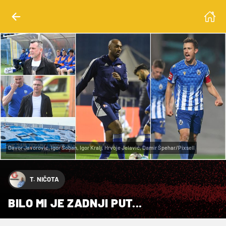
Davor Javorović, Igor Šoban, Igor Kralj, Hrvoje Jelavić, Damir Špehar/Pixsell
T. NIČOTA
BILO MI JE ZADNJI PUT...