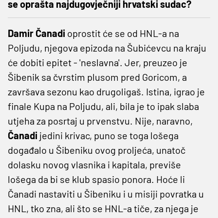
se oprašta najdugovječniji hrvatski sudac?
Damir Čanadi
oprostit će se od HNL-a na
Poljudu, njegova epizoda na Šubićevcu na kraju
će dobiti epitet - 'neslavna'. Jer, preuzeo je
Šibenik sa čvrstim plusom pred Goricom, a
završava sezonu kao drugoligaš. Istina, igrao je
finale Kupa na Poljudu, ali, bila je to ipak slaba
utjeha za posrtaj u prvenstvu. Nije, naravno,
Čanadi
jedini krivac, puno se toga lošega
događalo u Šibeniku ovog proljeća, unatoč
dolasku novog vlasnika i kapitala, previše
lošega da bi se klub spasio ponora. Hoće li
Čanadi nastaviti u Šibeniku i u misiji povratka u
HNL, tko zna, ali što se HNL-a tiče, za njega je