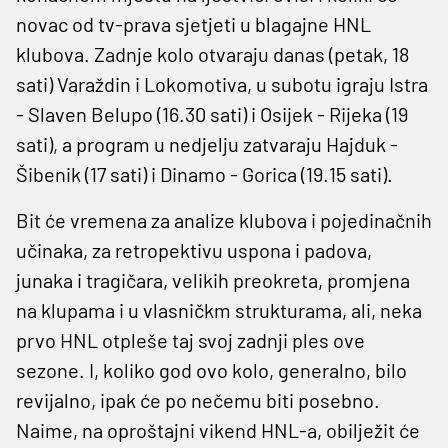
novac od tv-prava sjetjeti u blagajne HNL
klubova. Zadnje kolo otvaraju danas (petak, 18
sati) Varaždin i Lokomotiva, u subotu igraju Istra
- Slaven Belupo (16.30 sati) i Osijek - Rijeka (19
sati), a program u nedjelju zatvaraju Hajduk -
Šibenik (17 sati) i Dinamo - Gorica (19.15 sati).
Bit će vremena za analize klubova i pojedinačnih
učinaka, za retropektivu uspona i padova,
junaka i tragičara, velikih preokreta, promjena
na klupama i u vlasničkm strukturama, ali, neka
prvo HNL otpleše taj svoj zadnji ples ove
sezone. I, koliko god ovo kolo, generalno, bilo
revijalno, ipak će po nečemu biti posebno.
Naime, na oproštajni vikend HNL-a, obilježit će