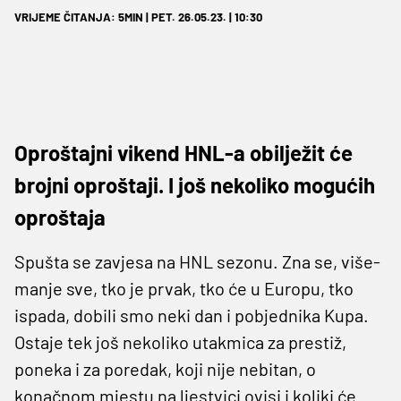
VRIJEME ČITANJA: 5MIN | PET. 26.05.23. | 10:30
Oproštajni vikend HNL-a obilježit će
brojni oproštaji. I još nekoliko mogućih
oproštaja
Spušta se zavjesa na HNL sezonu. Zna se, više-
manje sve, tko je prvak, tko će u Europu, tko
ispada, dobili smo neki dan i pobjednika Kupa.
Ostaje tek još nekoliko utakmica za prestiž,
poneka i za poredak, koji nije nebitan, o
konačnom mjestu na ljestvici ovisi i koliki će