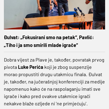
Đulvat: „Fokusirani smo na petak“, Pavlić:
„Tiho i ja smo smirili mlade igrače“
Dobra vijest za Plave je, također, povratak prvog
pivota
Luke Perića
koji je zbog suspenzije
morao propustiti drugu utakmicu finala. Đulvat
je, također, na jučerašnjoj konferenciji za medije
napomenuo kako će na raspolaganju imati sve
igrače i kako pred ovakve utakmice igrači
nekakve blaže ozljede ni 'ne primjećuju'.