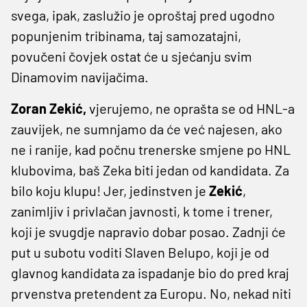
svega, ipak, zaslužio je oproštaj pred ugodno
popunjenim tribinama, taj samozatajni,
povučeni čovjek ostat će u sjećanju svim
Dinamovim navijačima.
Zoran Zekić,
vjerujemo, ne oprašta se od HNL-a
zauvijek, ne sumnjamo da će već najesen, ako
ne i ranije, kad počnu trenerske smjene po HNL
klubovima, baš Zeka biti jedan od kandidata. Za
bilo koju klupu! Jer, jedinstven je
Zekić
,
zanimljiv i privlačan javnosti, k tome i trener,
koji je svugdje napravio dobar posao. Zadnji će
put u subotu voditi Slaven Belupo, koji je od
glavnog kandidata za ispadanje bio do pred kraj
prvenstva pretendent za Europu. No, nekad niti