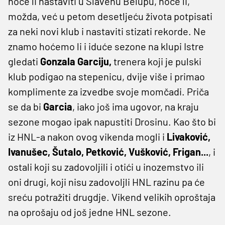
hoće li nastaviti u Slavenu Belupu, hoće li,
možda, već u petom desetljeću života potpisati
za neki novi klub i nastaviti stizati rekorde. Ne
znamo hoćemo li i iduće sezone na klupi Istre
gledati
Gonzala Garciju,
trenera koji je pulski
klub podigao na stepenicu, dvije više i primao
komplimente za izvedbe svoje momčadi. Priča
se da bi
Garcia
, iako još ima ugovor, na kraju
sezone mogao ipak napustiti Drosinu. Kao što bi
iz HNL-a nakon ovog vikenda mogli i
Livaković,
Ivanušec, Šutalo, Petković, Vušković, Frigan...
, i
ostali koji su zadovoljili i otići u inozemstvo ili
oni drugi, koji nisu zadovoljli HNL razinu pa će
sreću potražiti drugdje. Vikend velikih oproštaja
na oprošaju od još jedne HNL sezone.