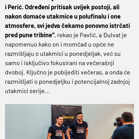
i Perić. Određeni pritisak uvijek postoji, ali
nakon domaće utakmice u polufinalu i one
atmosfere, svi jedva čekamo ponovno istrčati
pred pune tribine“
, rekao je Pavlić, a Đulvat je
napomenuo kako on i momčad u opće ne
razmišljaju o utakmici u ponedjeljak, već su
samo i isključivo fokusirani na večerašnji
dvoboj. Ključno je pobijediti večeras, a onda će
razmišljati o ponedjeljku i potencijalnoj zadnjoj
utakmici serije...