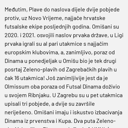
Međutim, Plave do naslova dijele dvije pobjede
protiv, uz Novo Vrijeme, najjače hrvatske
futsalske ekipe posljednjih godina. Omišani su
2020. i 2021. osvojili naslov prvaka države, u Ligi
prvaka igrali su al pari utakmice s najjačim
europskim klubovima, a, zanimljivo, poraz od
Dinama u ponedjeljak u Omišu bio je tek drugi
posrtaj Zeleno-plavih od Zagrebačkih plavih u
čak 16 utakmica! Još zanimljivije jest da je
Olmissum oba poraza od Futsal Dinama doživio
u svojem Ribnjaku. U Zagrebu su u pet utakmica
upisali tri pobjede, a dvije su završile
neriješeno. Omišani imaju i iskustvo izbacivanja
Dinama iz prvenstva i Kupa. Dva puta Zeleno-