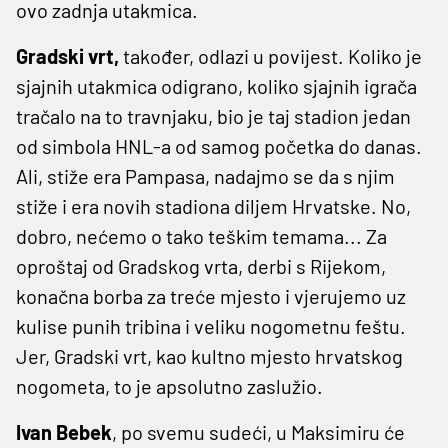
ovo zadnja utakmica.
Gradski vrt,
također, odlazi u povijest. Koliko je
sjajnih utakmica odigrano, koliko sjajnih igrača
tračalo na to travnjaku, bio je taj stadion jedan
od simbola HNL-a od samog početka do danas.
Ali, stiže era Pampasa, nadajmo se da s njim
stiže i era novih stadiona diljem Hrvatske. No,
dobro, nećemo o tako teškim temama... Za
oproštaj od Gradskog vrta, derbi s Rijekom,
konačna borba za treće mjesto i vjerujemo uz
kulise punih tribina i veliku nogometnu feštu.
Jer, Gradski vrt, kao kultno mjesto hrvatskog
nogometa, to je apsolutno zaslužio.
Ivan Bebek
, po svemu sudeći, u Maksimiru će