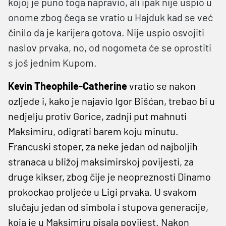
kojoj je puno toga napravio, ali ipak nije uspio u
onome zbog čega se vratio u Hajduk kad se već
činilo da je karijera gotova. Nije uspio osvojiti
naslov prvaka, no, od nogometa će se oprostiti
s još jednim Kupom.
Kevin Theophile-Catherine
vratio se nakon
ozljede i, kako je najavio Igor Bišćan, trebao bi u
nedjelju protiv Gorice, zadnji put mahnuti
Maksimiru, odigrati barem koju minutu.
Francuski stoper, za neke jedan od najboljih
stranaca u bližoj maksimirskoj povijesti, za
druge kikser, zbog čije je neopreznosti Dinamo
prokockao proljeće u Ligi prvaka. U svakom
slučaju jedan od simbola i stupova generacije,
koja je u Maksimiru pisala povijest. Nakon