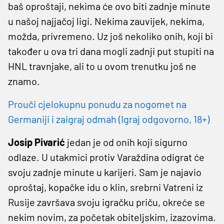
baš oproštaji, nekima će ovo biti zadnje minute
u našoj najjačoj ligi. Nekima zauvijek, nekima,
možda, privremeno. Uz još nekoliko onih, koji bi
također u ova tri dana mogli zadnji put stupiti na
HNL travnjake, ali to u ovom trenutku još ne
znamo.
Prouči cjelokupnu ponudu za nogomet na
Germaniji i zaigraj odmah (Igraj odgovorno, 18+)
Josip Pivarić
jedan je od onih koji sigurno
odlaze. U utakmici protiv Varaždina odigrat će
svoju zadnje minute u karijeri. Sam je najavio
oproštaj, kopačke idu o klin, srebrni Vatreni iz
Rusije završava svoju igračku priču, okreće se
nekim novim, za početak obiteljskim, izazovima.