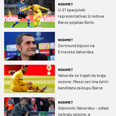
NOGOMET
U-21 španjolski
reprezentativac iz redova
Barce pojačao Betis
NOGOMET
Dortmund bijesni na
Ernestea Valverdea
NOGOMET
Valverde će trajati do kraja
sezone: Messi već ima četiri
kandidata za klupu Barce
NOGOMET
Odzvonilo Valverdeu – odlazi
na kraju sezone, a