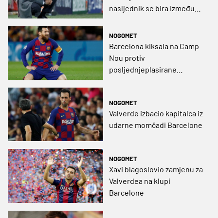
nasljednik se bira između
ove dvojice
NOGOMET
Barcelona kiksala na Camp
Nou protiv
posljednjeplasirane
momčadi skupine (VIDEO)
NOGOMET
Valverde izbacio kapitalca iz
udarne momčadi Barcelone
NOGOMET
Xavi blagoslovio zamjenu za
Valverdea na klupi
Barcelone