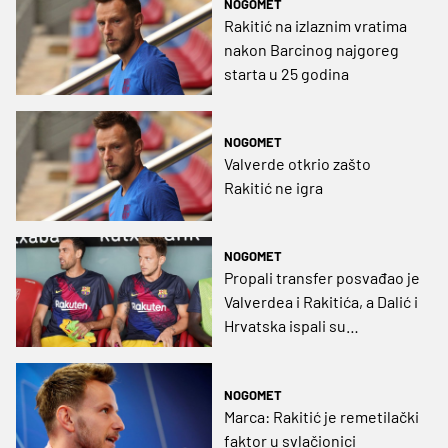
NOGOMET
Rakitić na izlaznim vratima
nakon Barcinog najgoreg
starta u 25 godina
NOGOMET
Valverde otkrio zašto
Rakitić ne igra
NOGOMET
Propali transfer posvađao je
Valverdea i Rakitića, a Dalić i
Hrvatska ispali su
kolateralne žrtve
NOGOMET
Marca: Rakitić je remetilački
faktor u svlačionici