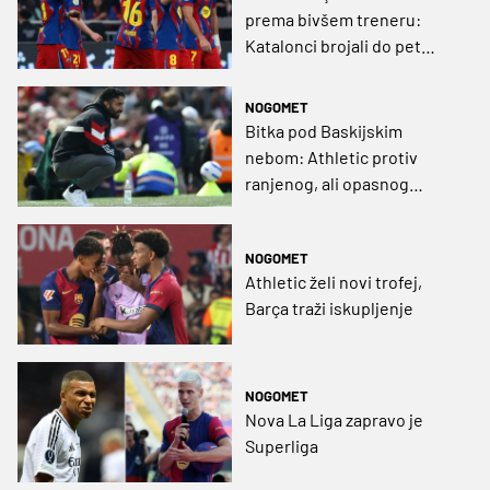
prema bivšem treneru:
Katalonci brojali do pet
protiv Bilbaa za finale
Superkupa
NOGOMET
Bitka pod Baskijskim
nebom: Athletic protiv
ranjenog, ali opasnog
Uniteda
NOGOMET
Athletic želi novi trofej,
Barça traži iskupljenje
NOGOMET
Nova La Liga zapravo je
Superliga