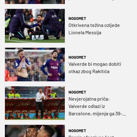
loptu…
NOGOMET
Otkrivena težina ozljede
Lionela Messija
NOGOMET
Valverde bi mogao dobiti
otkaz zbog Rakitića
NOGOMET
Nevjerojatna priča:
Valverde odlazi iz
Barcelone, mijenja ga 39-
godišnji Talijan koji je
oduševio Serie A
NOGOMET