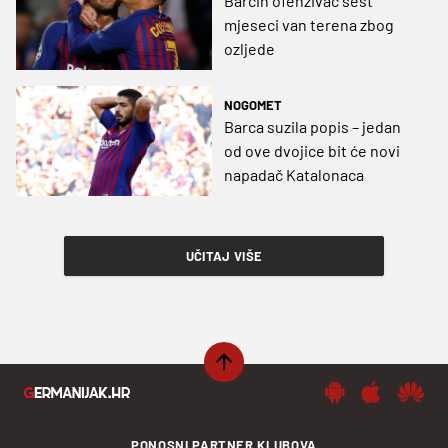
Barcin ofenzivac šest
mjeseci van terena zbog
ozljede
NOGOMET
Barca suzila popis – jedan
od ove dvojice bit će novi
napadač Katalonaca
UČITAJ VIŠE
PONOSNI PARTNER KLUBOVA