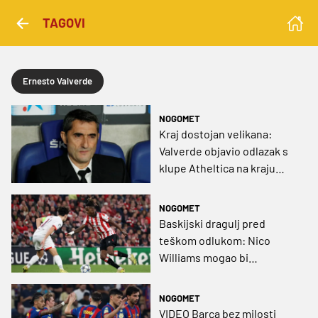
TAGOVI
Ernesto Valverde
NOGOMET
Kraj dostojan velikana:
Valverde objavio odlazak s
klupe Atheltica na kraju
sezone
NOGOMET
Baskijski dragulj pred
teškom odlukom: Nico
Williams mogao bi
propustiti ostatak sezone
NOGOMET
VIDEO Barça bez milosti