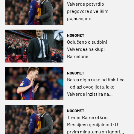
Valverde potvrdio
pregovore s velikim
pojačanjem
NOGOMET
Odlučeno o sudbini
Valverdea na klupi
Barcelone
NOGOMET
Barca digla ruke od Rakitića
– odlazi ovog ljeta, iako
Valverde inzistira na
ostanku
NOGOMET
Trener Barce otkrio
Messijevu genijalnost: U
prvim minutama on ignorira