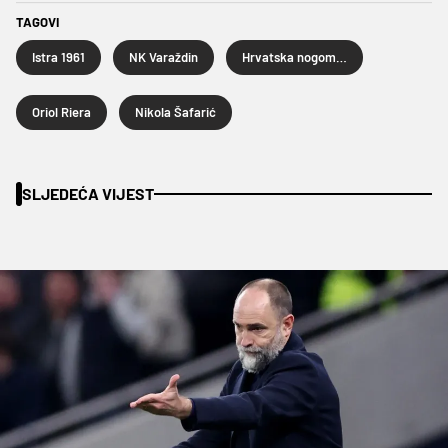
TAGOVI
Istra 1961
NK Varaždin
Hrvatska nogometna liga
Oriol Riera
Nikola Šafarić
SLJEDEĆA VIJEST