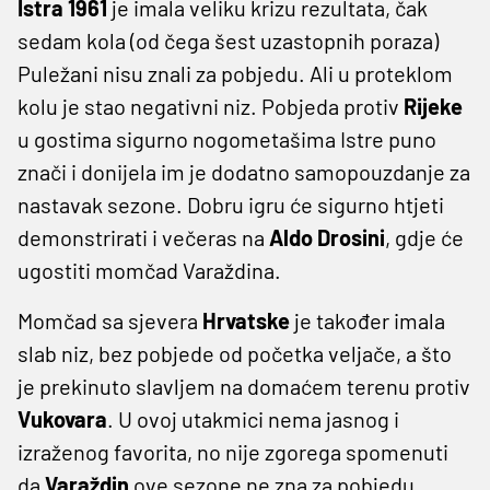
Istra 1961
je imala veliku krizu rezultata, čak
sedam kola (od čega šest uzastopnih poraza)
Puležani nisu znali za pobjedu. Ali u proteklom
kolu je stao negativni niz. Pobjeda protiv
Rijeke
u gostima sigurno nogometašima Istre puno
znači i donijela im je dodatno samopouzdanje za
nastavak sezone. Dobru igru će sigurno htjeti
demonstrirati i večeras na
Aldo Drosini
, gdje će
ugostiti momčad Varaždina.
Momčad sa sjevera
Hrvatske
je također imala
slab niz, bez pobjede od početka veljače, a što
je prekinuto slavljem na domaćem terenu protiv
Vukovara
. U ovoj utakmici nema jasnog i
izraženog favorita, no nije zgorega spomenuti
da
Varaždin
ove sezone ne zna za pobjedu