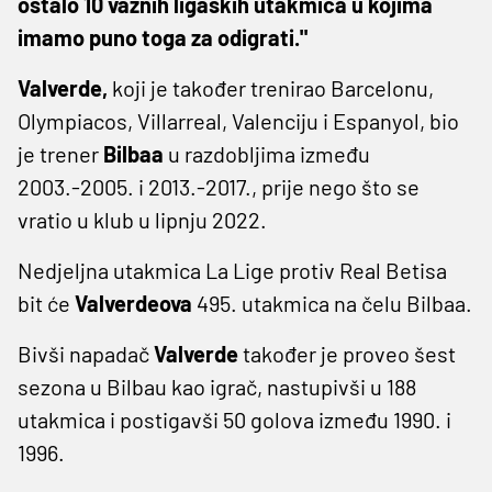
ostalo 10 važnih ligaških utakmica u kojima
imamo puno toga za odigrati."
Valverde,
koji je također trenirao Barcelonu,
Olympiacos, Villarreal, Valenciju i Espanyol, bio
je trener
Bilbaa
u razdobljima između
2003.-2005. i 2013.-2017., prije nego što se
vratio u klub u lipnju 2022.
Nedjeljna utakmica La Lige protiv Real Betisa
bit će
Valverdeova
495. utakmica na čelu Bilbaa.
Bivši napadač
Valverde
također je proveo šest
sezona u Bilbau kao igrač, nastupivši u 188
utakmica i postigavši ​​50 golova između 1990. i
1996.