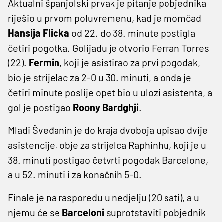
Aktualni španjolski prvak je pitanje pobjednika
riješio u prvom poluvremenu, kad je momčad
Hansija Flicka
od 22. do 38. minute postigla
četiri pogotka. Golijadu je otvorio Ferran Torres
(22).
Fermin
, koji je asistirao za prvi pogodak,
bio je strijelac za 2-0 u 30. minuti, a onda je
četiri minute poslije opet bio u ulozi asistenta, a
gol je postigao
Roony Bardghji
.
Mladi Šveđanin je do kraja dvoboja upisao dvije
asistencije, obje za strijelca Raphinhu, koji je u
38. minuti postigao četvrti pogodak Barcelone,
a u 52. minuti i za konačnih 5-0.
Finale je na rasporedu u nedjelju (20 sati), a u
njemu će se
Barceloni
suprotstaviti pobjednik