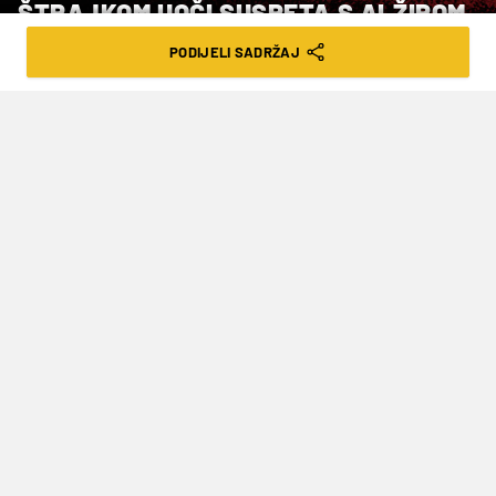
ŠTRAJKOM UOČI SUSRETA S ALŽIROM
PODIJELI SADRŽAJ
VRIJEME ČITANJA: 3MIN | SRI. 07.01.26. | 20:48
Nigerija ima tri naslova s afričkog Kupa
nacija, a posljednji naslov osvojila je
2013.
Nigerijski nogometaši prijete štrajkom uoči
susreta s
Alžirom
u četvrtfinalu Afričkog kupa
nacija. Navodno su igrači nezadovoljni
neriješenim pitanjima vezanim uz neisplaćene