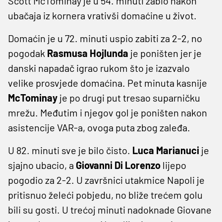
Scott McTominay je u 54. minuti zabio nakon
ubačaja iz kornera vrativši domaćine u život.
Domaćin je u 72. minuti uspio zabiti za 2-2, no
pogodak
Rasmusa Hojlunda
je poništen jer je
danski napadač igrao rukom što je izazvalo
velike prosvjede domaćina. Pet minuta kasnije
McTominay
je po drugi put tresao suparničku
mrežu. Međutim i njegov gol je poništen nakon
asistencije VAR-a, ovoga puta zbog zaleđa.
U 82. minuti sve je bilo čisto.
Luca Marianuci
je
sjajno ubacio, a
Giovanni Di Lorenzo
lijepo
pogodio za 2-2. U završnici utakmice Napoli je
pritisnuo želeći pobjedu, no bliže trećem golu
bili su gosti. U trećoj minuti nadoknade Giovane