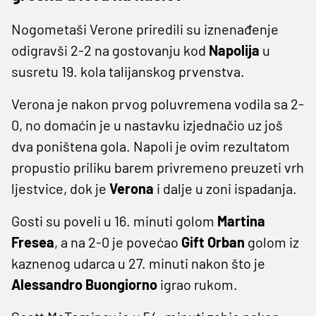
Nogometaši Verone priredili su iznenađenje
odigravši 2-2 na gostovanju kod
Napolija
u
susretu 19. kola talijanskog prvenstva.
Verona je nakon prvog poluvremena vodila sa 2-
0, no domaćin je u nastavku izjednačio uz još
dva poništena gola. Napoli je ovim rezultatom
propustio priliku barem privremeno preuzeti vrh
ljestvice, dok je
Verona
i dalje u zoni ispadanja.
Gosti su poveli u 16. minuti golom
Martina
Fresea
, a na 2-0 je povećao
Gift Orban
golom iz
kaznenog udarca u 27. minuti nakon što je
Alessandro Buongiorno
igrao rukom.