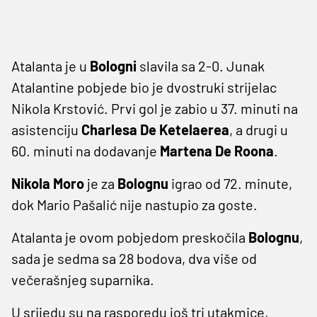
Atalanta je u
Bologni
slavila sa 2-0. Junak
Atalantine pobjede bio je dvostruki strijelac
Nikola Krstović. Prvi gol je zabio u 37. minuti na
asistenciju
Charlesa De Ketelaerea
, a drugi u
60. minuti na dodavanje
Martena De Roona
.
Nikola Moro
je za
Bolognu
igrao od 72. minute,
dok Mario Pašalić nije nastupio za goste.
Atalanta je ovom pobjedom preskočila
Bolognu
,
sada je sedma sa 28 bodova, dva više od
večerašnjeg suparnika.
U srijedu su na rasporedu još tri utakmice,