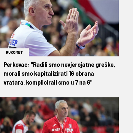
RUKOMET
Perkovac: "Radili smo nevjerojatne greške,
morali smo kapitalizirati 16 obrana
vratara, komplicirali smo u 7 na 6"