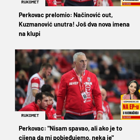
RUKOMET
Perkovac prelomio: Načinović out,
Kuzmanović unutra! Još dva nova imena
na klupi
RUKOMET
Perkovac: "Nisam spavao, ali ako je to
cijena da mi pobjeđujemo, neka je"