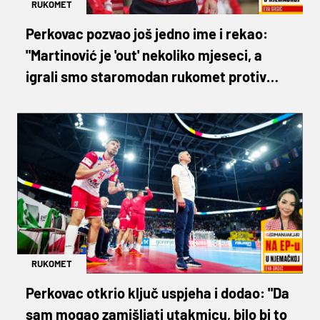
RUKOMET
Perkovac pozvao još jedno ime i rekao:
"Martinović je 'out' nekoliko mjeseci, a
igrali smo staromodan rukomet protiv
Austrije "
RUKOMET
Perkovac otkrio ključ uspjeha i dodao: "Da
sam mogao zamišljati utakmicu, bilo bi to