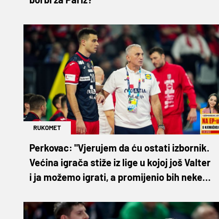
RUKOMET
Perkovac: "Vjerujem da ću ostati izbornik.
Većina igrača stiže iz lige u kojoj još Valter
i ja možemo igrati, a promijenio bih neke
stvari u Kölnu"