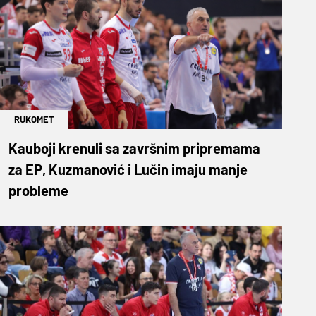
RUKOMET
Kauboji krenuli sa završnim pripremama
za EP, Kuzmanović i Lučin imaju manje
probleme