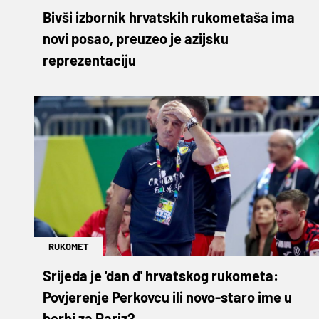
Bivši izbornik hrvatskih rukometaša ima
novi posao, preuzeo je azijsku
reprezentaciju
RUKOMET
Srijeda je 'dan d' hrvatskog rukometa:
Povjerenje Perkovcu ili novo-staro ime u
borbi za Pariz?