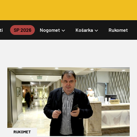
ti
SP 2026
Nogomet
Košarka
Rukomet
RUKOMET