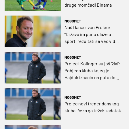
druge momčadi Dinama
NOGOMET
Naš Danac Ivan Prelec:
“Država im puno ulaže u
sport, rezultati se već vide,
a dive nam se koliko igrača
stvaramo”
NOGOMET
Prelec i Kolinger su još 'živi':
Pobjeda kluba kojeg je
Hajduk izbacio na putu do
kultnog četvrtfinala Kupa
prvaka
NOGOMET
Prelec novi trener danskog
kluba, čeka ga težak zadatak