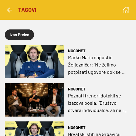
TAGOVI
Ivan Prelec
NOGOMET
Marko Marić napustio
Željezničar: “Ne želimo
potpisati ugovore dok se ne
riješe sva dugovanja”
NOGOMET
Poznati treneri dotakli se
izazova posla: “Društvo
stvara individualce, ali ne i
lidere”
NOGOMET
Hrvatski štih na Grbavici: