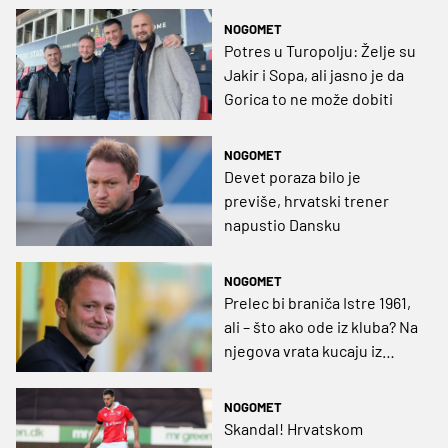
NOGOMET
Potres u Turopolju: Želje su
Jakir i Sopa, ali jasno je da
Gorica to ne može dobiti
NOGOMET
Devet poraza bilo je
previše, hrvatski trener
napustio Dansku
NOGOMET
Prelec bi braniča Istre 1961,
ali – što ako ode iz kluba? Na
njegova vrata kucaju iz
Švedske, oponent mu je
Olof Mellberg!
NOGOMET
Skandal! Hrvatskom