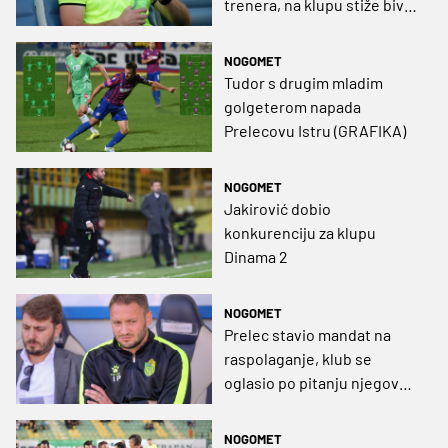
trenera, na klupu stiže bivši
strateg Hajduka
NOGOMET
Tudor s drugim mladim
golgeterom napada
Prelecovu Istru (GRAFIKA)
NOGOMET
Jakirović dobio
konkurenciju za klupu
Dinama 2
NOGOMET
Prelec stavio mandat na
raspolaganje, klub se
oglasio po pitanju njegove
budućnosti
NOGOMET