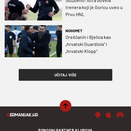
Službeno: Istra dovela
trenera koji je Goricu uveo u
Prvu HNL
NOGOMET
Oreščanin i Bjelica kao
„hrvatski Guardiola“ i
„hrvatski Klopp“
UČITAJ VIŠE
PONOSNI PARTNER KLUBOVA