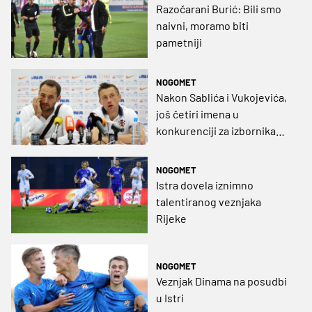
Razočarani Burić: Bili smo
naivni, moramo biti
pametniji
NOGOMET
Nakon Sablića i Vukojevića,
još četiri imena u
konkurenciji za izbornika
U21
NOGOMET
Istra dovela iznimno
talentiranog veznjaka
Rijeke
NOGOMET
Veznjak Dinama na posudbi
u Istri