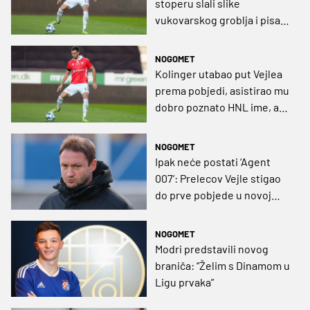
stoperu slali slike
vukovarskog groblja i pisali
da su Hrvati u Danskoj kao
AIDS u Africi!
NOGOMET
Kolinger utabao put Vejlea
prema pobjedi, asistirao mu
dobro poznato HNL ime, a
Brøndby je opet prvi!
NOGOMET
Ipak neće postati ‘Agent
007’: Prelecov Vejle stigao
do prve pobjede u novoj
sezoni
NOGOMET
Modri predstavili novog
braniča: “Želim s Dinamom u
Ligu prvaka”