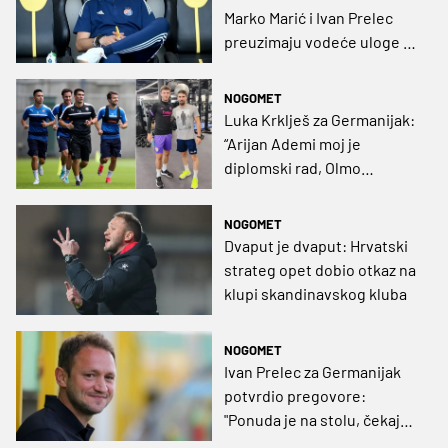
Marko Marić i Ivan Prelec
preuzimaju vodeće uloge u
Željezničaru
NOGOMET
Luka Krklješ za Germanijak:
“Arijan Ademi moj je
diplomski rad, Olmo
ogroman radnik, a Petar
Sučić prototip modernog
NOGOMET
sportaša”
Dvaput je dvaput: Hrvatski
strateg opet dobio otkaz na
klupi skandinavskog kluba
NOGOMET
Ivan Prelec za Germanijak
potvrdio pregovore:
"Ponuda je na stolu, čekaju
moju odluku"