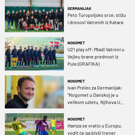
GERMANIJAK
Peto Turopoljsko srce, stižu
i dresovi Vatrenih iz Katara
NOGOMET
U21 play off: Mladi Vatreni u
Vejleu brane prednost iz
Pule (GRAFIKA)
NOGOMET
Ivan Prelec za Germanijak:
"Nogomet u Danskoj je u
velikom uzletu. Njihova U21
je najteži suparnik kojeg
smo mogli dobiti"
NOGOMET
Hamza se vratio u Europu,
vodit će ga bivši trener