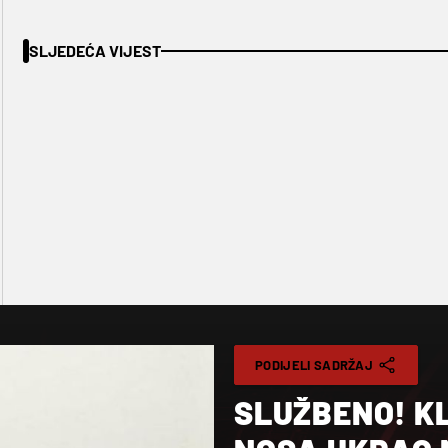
SLJEDEĆA VIJEST
PODIJELI SADRŽAJ
SLUŽBENO! K