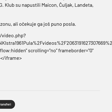
G. Klub su napustili Maicon, Čuljak, Landeta,
zonu, ali očekuje ga još puno posla.
/video.php?
Istra1961Pula%2Fvideos%2F2063191627307669%2
flow:hidden" scrolling="no" frameborder="0"
></iframe>
ransferi