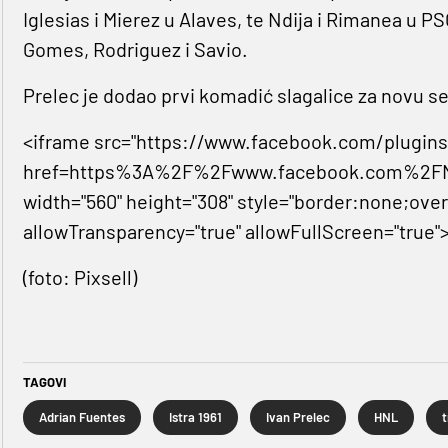
Iglesias i Mierez u Alaves, te Ndija i Rimanea u PS
Gomes, Rodriguez i Savio.
Prelec je dodao prvi komadić slagalice za novu se
<iframe src="https://www.facebook.com/plugins
href=https%3A%2F%2Fwww.facebook.com%2FNK
width="560" height="308" style="border:none;over
allowTransparency="true" allowFullScreen="true"
(foto: Pixsell)
TAGOVI
Adrian Fuentes
Istra 1961
Ivan Prelec
HNL
t