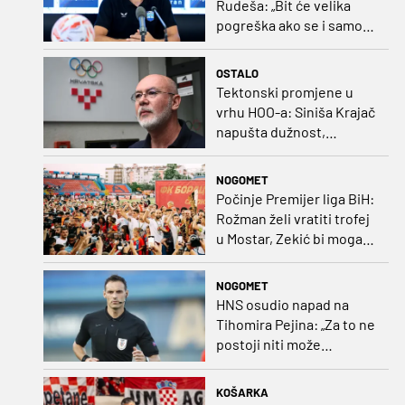
Rudeša: „Bit će velika
pogreška ako se i samo
malo opustimo“
OSTALO
Tektonski promjene u
vrhu HOO-a: Siniša Krajač
napušta dužnost,
razriješeno i svih osam
direktora
NOGOMET
Počinje Premijer liga BiH:
Rožman želi vratiti trofej
u Mostar, Zekić bi mogao
biti iznenađenje
NOGOMET
HNS osudio napad na
Tihomira Pejina: „Za to ne
postoji niti može
postojati opravdanje”
KOŠARKA