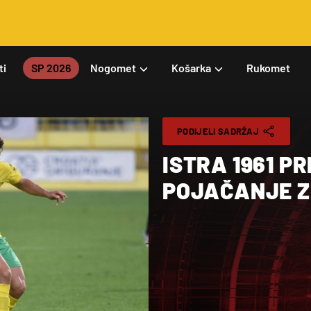
ti
SP 2026
Nogomet
Košarka
Rukomet
PODIJELI SADRŽAJ
ISTRA 1961 P
POJAČANJE Z