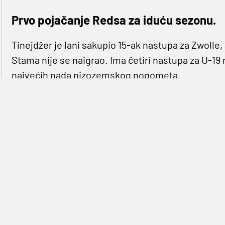
Prvo pojačanje Redsa za iduću sezonu.
Tinejdžer je lani sakupio 15-ak nastupa za Zwolle, ko
Stama nije se naigrao. Ima četiri nastupa za U-19
najvećih nada nizozemskog nogometa.
Iako je vrlo mlad, Klopp ga planira odmah baciti 
momčadi, a ne s Liverpoolovom omladinskom ško
Virgil van Dijk, koji će ga dočekati na Anfieldu.
Liverpool zadovoljno trlja ruke ovim poslom jer 
naime, britanski mediji tvrde da su ljudi Nike Ko
obavljao liječnički pregled na Anfieldu… Redsi – B