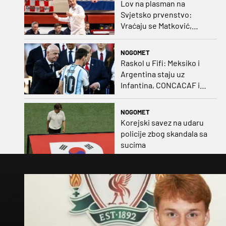
Lov na plasman na
Svjetsko prvenstvo:
Vraćaju se Matković,
Nakić i Drežnjak
NOGOMET
Raskol u Fifi: Meksiko i
Argentina staju uz
Infantina, CONCACAF i
CONMEBOL više nisu
čvrsti
NOGOMET
Korejski savez na udaru
policije zbog skandala sa
sucima