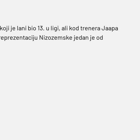
ji je lani bio 13. u ligi, ali kod trenera Jaapa
 reprezentaciju Nizozemske jedan je od
lavovima, odnosno trebao bi trenirati s prvom
lom. Od velike pomoći bit će mu sunarodnjak
mu ga je umalo pokvario minhenski Bayern,
vača zvali agente mladog braniča dok je
ayern 1:0.