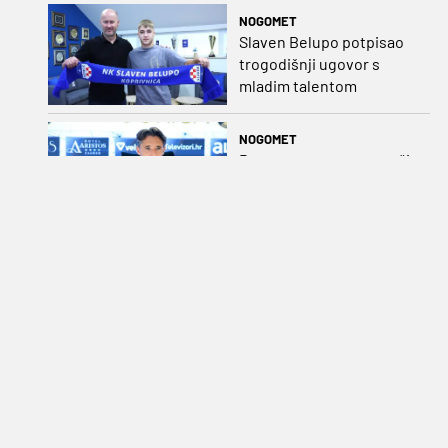
NOGOMET
Slaven Belupo potpisao
trogodišnji ugovor s
mladim talentom
NOGOMET
Bessone upozorava uoči
Rudeša: „Bit će velika
pogreška ako se i samo
malo opustimo“
OSTALO
Tektonski promjene u
vrhu HOO-a: Siniša Krajač
napušta dužnost,
razriješeno i svih osam
direktora
NOGOMET
Počinje Premijer liga BiH:
Rožman želi vratiti trofej
u Mostar, Zekić bi mogao