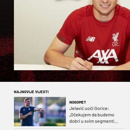
NAJNOVIJE VIJESTI
NOGOMET
Jelavić uoči Gorice:
„Očekujem da budemo
dobri u svim segmentima
igre i pobjedu“