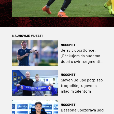
NAJNOVIJE VIJESTI
NOGOMET
Jelavić uoči Gorice:
„Očekujem da budemo
dobri u svim segmentima
igre i pobjedu“
NOGOMET
Slaven Belupo potpisao
trogodišnji ugovor s
mladim talentom
NOGOMET
Bessone upozorava uoči