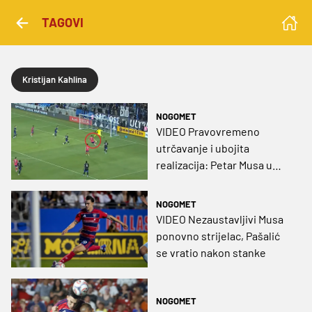
TAGOVI
Kristijan Kahlina
NOGOMET
VIDEO Pravovremeno
utrčavanje i ubojita
realizacija: Petar Musa u
pobjedi upisao svoj 12. gol
ove sezone!
NOGOMET
VIDEO Nezaustavljivi Musa
ponovno strijelac, Pašalić
se vratio nakon stanke
NOGOMET