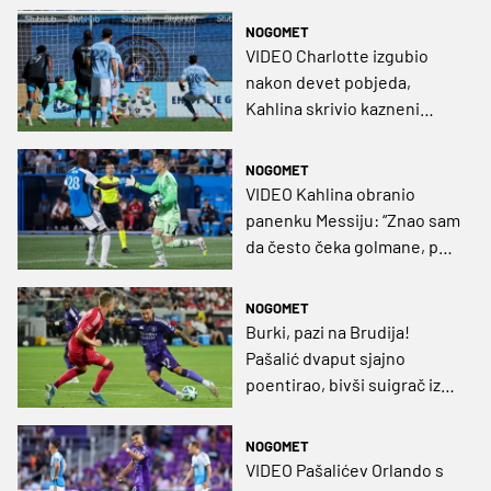
NOGOMET
VIDEO Charlotte izgubio
nakon devet pobjeda,
Kahlina skrivio kazneni
udarac
NOGOMET
VIDEO Kahlina obranio
panenku Messiju: “Znao sam
da često čeka golmane, pa
sam odlučio ostati miran”
NOGOMET
Burki, pazi na Brudija!
Pašalić dvaput sjajno
poentirao, bivši suigrač iz
BVB-a za njega nije imao
rješenja!
NOGOMET
VIDEO Pašalićev Orlando s