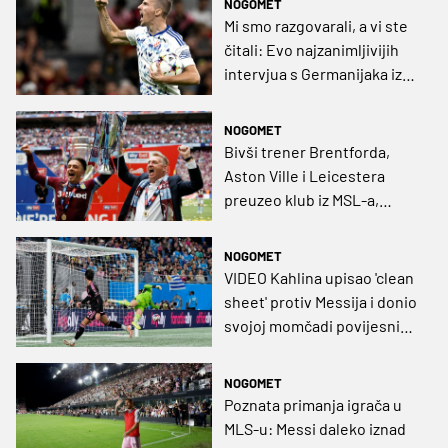
NOGOMET
Mi smo razgovarali, a vi ste
čitali: Evo najzanimljivijih
intervjua s Germanijaka iz
2023. godine
NOGOMET
Bivši trener Brentforda,
Aston Ville i Leicestera
preuzeo klub iz MSL-a,
trenirat će Hrvata
NOGOMET
VIDEO Kahlina upisao 'clean
sheet' protiv Messija i donio
svojoj momčadi povijesni
plasman u playoff
NOGOMET
Poznata primanja igrača u
MLS-u: Messi daleko iznad