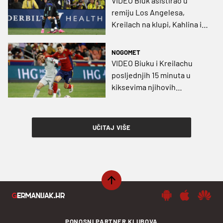
VIDEO Biuk asistirao u
remiju Los Angelesa,
Kreilach na klupi, Kahlina i
Župarić propustili svoje
utakmice
NOGOMET
VIDEO Biuku i Kreilachu
posljednjih 15 minuta u
kiksevima njihovih
momčadi, Župarić jedini
odradio svih 90 minuta
UČITAJ VIŠE
PONOSNI PARTNER KLUBOVA