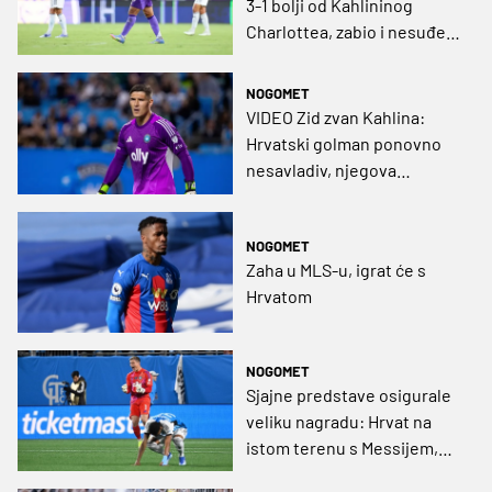
3-1 bolji od Kahlininog
Charlottea, zabio i nesuđeni
dinamovac
NOGOMET
VIDEO Zid zvan Kahlina:
Hrvatski golman ponovno
nesavladiv, njegova
momčad na vrhu MLS-a
NOGOMET
Zaha u MLS-u, igrat će s
Hrvatom
NOGOMET
Sjajne predstave osigurale
veliku nagradu: Hrvat na
istom terenu s Messijem,
zajedno se nalaze u idealnoj