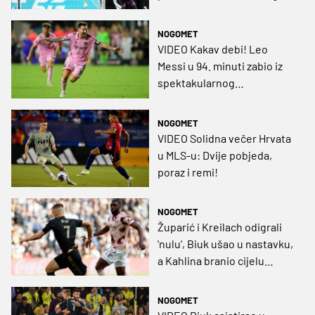
krug Leagues Cupa
NOGOMET
VIDEO Kakav debi! Leo
Messi u 94. minuti zabio iz
spektakularnog
slobodnjaka za pobjedu!
NOGOMET
VIDEO Solidna večer Hrvata
u MLS-u: Dvije pobjeda,
poraz i remi!
NOGOMET
Župarić i Kreilach odigrali
'nulu', Biuk ušao u nastavku,
a Kahlina branio cijelu
utakmicu
NOGOMET