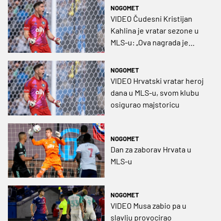
momčadi!
NOGOMET
VIDEO Čudesni Kristijan
Kahlina je vratar sezone u
MLS-u: „Ova nagrada je
ujedno i velika
odgovornost“
NOGOMET
VIDEO Hrvatski vratar heroj
dana u MLS-u, svom klubu
osigurao majstoricu
NOGOMET
Dan za zaborav Hrvata u
MLS-u
NOGOMET
VIDEO Musa zabio pa u
slavlju provocirao