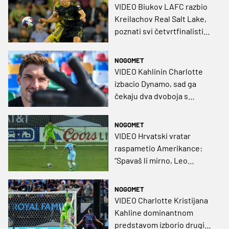
VIDEO Biukov LAFC razbio
Kreilachov Real Salt Lake,
poznati svi četvrtfinalisti
Leagues Cupa
NOGOMET
VIDEO Kahlinin Charlotte
izbacio Dynamo, sad ga
čekaju dva dvoboja s
Messijevim Interom!
NOGOMET
VIDEO Hrvatski vratar
raspametio Amerikance:
“Spavaš li mirno, Leo
Messi?”
NOGOMET
VIDEO Charlotte Kristijana
Kahline dominantnom
predstavom izborio drugi