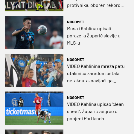
protivnika, oboren rekord
MLS-a koji šalje Freddyja
Adua u povijest
NOGOMET
Musa i Kahlina upisali
poraze, a Župarić slavlje u
MLS-u
NOGOMET
VIDEO Kahlinina mreža petu
utakmicu zaredom ostala
netaknuta, navijači ga
poslije utakmice – okrunili!
NOGOMET
VIDEO Kahlina upisao 'clean
sheet', Župarić zaigrao u
pobjedi Portlanda