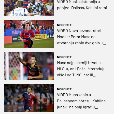
VIDEO Musi asistencija u
pobjedi Dallasa, Kahlini remi
NOGOMET
VIDEO Nova sezona, stari
Moose: Petar Musa na
otvaranju zabio dva gola u
pobjedi Dallasa
NOGOMET
Musa najplaćeniji Hrvat u
MLS-u, on i Pašalić zarađuju
više i od T. Müllera ili
Suareza
NOGOMET
VIDEO Musa zabio u
Dallasovom porazu, Kahlina
junak i najbolji igrač u
pobjedi Charlottea