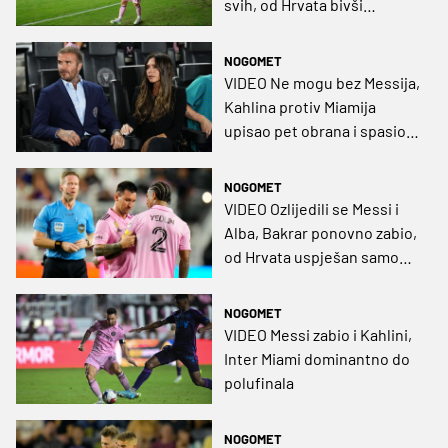
svih, od Hrvata bivši
kapetan Rijeke na vrhu
NOGOMET
VIDEO Ne mogu bez Messija,
Kahlina protiv Miamija
upisao pet obrana i spasio
svoju momčad
NOGOMET
VIDEO Ozlijedili se Messi i
Alba, Bakrar ponovno zabio,
od Hrvata uspješan samo
Župarić
NOGOMET
VIDEO Messi zabio i Kahlini,
Inter Miami dominantno do
polufinala
NOGOMET