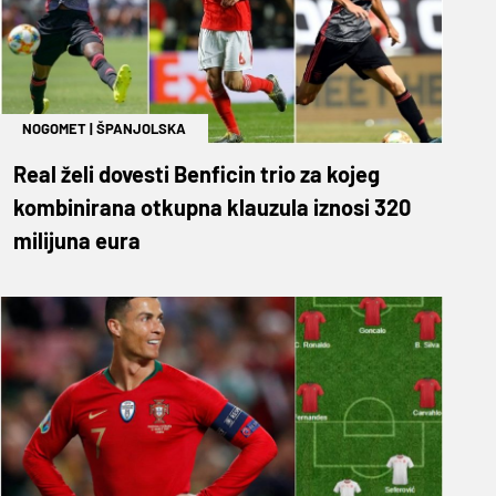
NOGOMET
|
ŠPANJOLSKA
Real želi dovesti Benficin trio za kojeg
kombinirana otkupna klauzula iznosi 320
milijuna eura