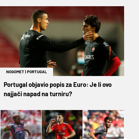
NOGOMET
|
PORTUGAL
Portugal objavio popis za Euro: Je li ovo
najjači napad na turniru?