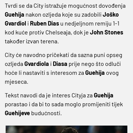
Tvrdi se da City istražuje mogućnost dovođenja
Guehija
nakon ozljeda koje su zadobili
Joško
Gvardiol
i
Ruben Dias
u nedjeljnom remiju 1-1
kod kuće protiv Chelseaja, dok je
John Stones
također izvan terena.
City će navodno pričekati da sazna puni opseg
ozljeda
Gvardiola
i
Diasa
prije nego što odluči
hoće li nastaviti s interesom za
Guehija
ovog
mjeseca.
Tekst navodi da je interes Cityja za
Guehija
porastao i da bi to sada moglo promijeniti tijek
Guehijeve
budućnosti.