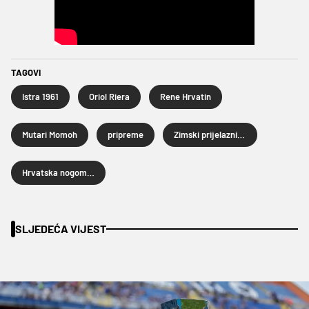
TAGOVI
Istra 1961
Oriol Riera
Rene Hrvatin
Mutari Momoh
pripreme
Zimski prijelazni rok 2026.
Hrvatska nogometna liga
SLJEDEĆA VIJEST