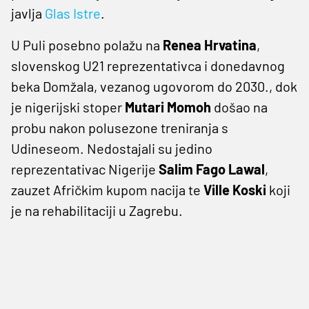
javlja
Glas Istre
.
U Puli posebno polažu na
Renea Hrvatina
,
slovenskog U21 reprezentativca i donedavnog
beka Domžala, vezanog ugovorom do 2030., dok
je nigerijski stoper
Mutari Momoh
došao na
probu nakon polusezone treniranja s
Udineseom. Nedostajali su jedino
reprezentativac Nigerije
Salim Fago Lawal
,
zauzet Afričkim kupom nacija te
Ville Koski
koji
je na rehabilitaciji u Zagrebu.