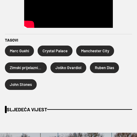
TAGOVI
Marc Guéhi
Crystal Palace
Manchester City
Zimski prijelazni rok 2026.
Joško Gvardiol
Ruben Dias
John Stones
SLJEDEĆA VIJEST