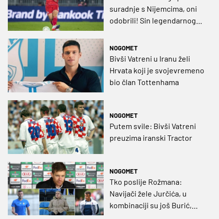
suradnje s Nijemcima, oni
odobrili! Sin legendarnog
Vatrenog vraća se u HNL?
NOGOMET
Bivši Vatreni u Iranu želi
Hrvata koji je svojevremeno
bio član Tottenhama
NOGOMET
Putem svile: Bivši Vatreni
preuzima iranski Tractor
NOGOMET
Tko poslije Rožmana:
Navijači žele Jurčića, u
kombinaciji su još Burić,
Soldo i Cvitanović