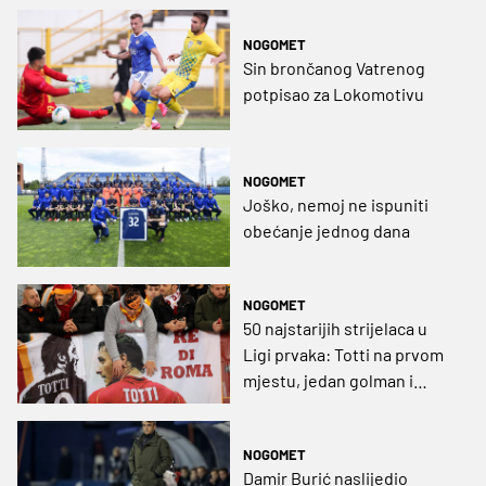
NOGOMET
Sin brončanog Vatrenog
potpisao za Lokomotivu
NOGOMET
Joško, nemoj ne ispuniti
obećanje jednog dana
NOGOMET
50 najstarijih strijelaca u
Ligi prvaka: Totti na prvom
mjestu, jedan golman i
dvojica Hrvata
NOGOMET
Damir Burić naslijedio