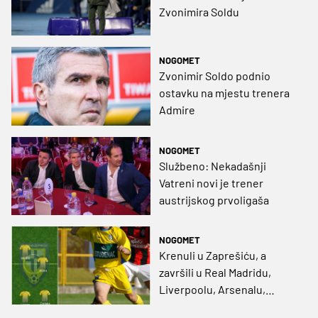
Zvonimira Soldu
NOGOMET
Zvonimir Soldo podnio
ostavku na mjestu trenera
Admire
NOGOMET
Službeno: Nekadašnji
Vatreni novi je trener
austrijskog prvoligaša
NOGOMET
Krenuli u Zaprešiću, a
završili u Real Madridu,
Liverpoolu, Arsenalu,
Stuttgartu…