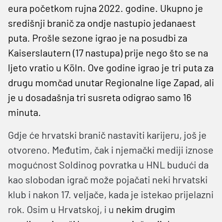
eura početkom rujna 2022. godine. Ukupno je
središnji branič za ondje nastupio jedanaest
puta. Prošle sezone igrao je na posudbi za
Kaiserslautern (17 nastupa) prije nego što se na
ljeto vratio u Köln. Ove godine igrao je tri puta za
drugu momčad unutar Regionalne lige Zapad, ali
je u dosadašnja tri susreta odigrao samo 16
minuta.
Gdje će hrvatski branič nastaviti karijeru, još je
otvoreno. Međutim, čak i njemački mediji iznose
mogućnost Soldinog povratka u HNL budući da
kao slobodan igrač može pojačati neki hrvatski
klub i nakon 17. veljače, kada je istekao prijelazni
rok. Osim u Hrvatskoj, i u
nekim drugim