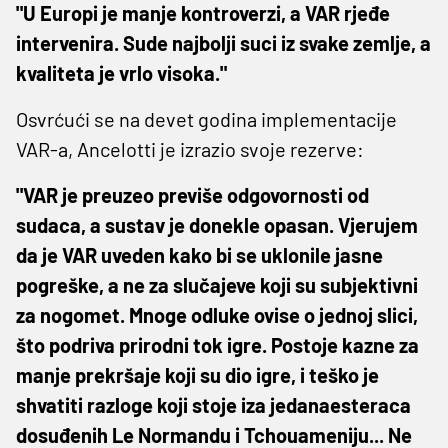
"U Europi je manje kontroverzi, a VAR rjeđe
intervenira. Sude najbolji suci iz svake zemlje, a
kvaliteta je vrlo visoka."
Osvrćući se na devet godina implementacije
VAR-a, Ancelotti je izrazio svoje rezerve:
"VAR je preuzeo previše odgovornosti od
sudaca, a sustav je donekle opasan. Vjerujem
da je VAR uveden kako bi se uklonile jasne
pogreške, a ne za slučajeve koji su subjektivni
za nogomet. Mnoge odluke ovise o jednoj slici,
što podriva prirodni tok igre. Postoje kazne za
manje prekršaje koji su dio igre, i teško je
shvatiti razloge koji stoje iza jedanaesteraca
dosuđenih Le Normandu i Tchouameniju... Ne