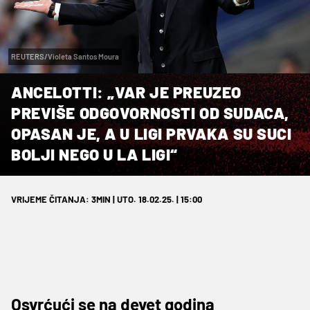
REUTERS/Violeta Santos Moura
ANCELOTTI: „VAR JE PREUZEO
PREVIŠE ODGOVORNOSTI OD SUDACA,
OPASAN JE, A U LIGI PRVAKA SU SUCI
BOLJI NEGO U LA LIGI“
VRIJEME ČITANJA: 3MIN | UTO. 18.02.25. | 15:00
Osvrćući se na devet godina