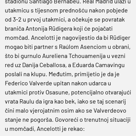
stadionu Santiago Bernabéu. Real Madrid ulazi u
utakmicu s tijesnom prednošću nakon pobjede
od 3-2 u prvoj utakmici, a očekuje se povratak
braniča Antonija Rüdigera koji će pojačati
momčad. Ancelotti je nagovijestio da bi Rüdiger
mogao biti partner s Raúlom Asenciom u obrani,
što bi gurnulo Aureliena Tchouamenija u vezni
red uz Danija Ceballosa, a Eduarda Camavingu
poslali na klupu. Međutim, primijetio je da je
Federico Valverde upitan nakon udarca u
utakmici protiv Osasune, potencijalno otvarajući
vrata Raulu da igra kao bek, iako se taj scenarij
čini malo vjerojatnim osim ako se Valverdeovo
stanje ne pogorša. Govoreći o trenutnoj situaciji
u momčadi, Ancelotti je rekao: