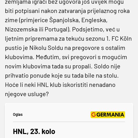
zemljama igrači bez ugovora još uvijek mogu
biti potpisani nakon zatvaranja prijelaznog roka
zime (primjerice Španjolska, Engleska,
Nizozemska ili Portugal). Podsjetimo, v
eć u
ljetnim pripremama za tekuću sezonu 1. FC Köln
pustio je Nikolu Soldu na pregovore s ostalim
klubovima. Međutim, svi pregovori s mogućim
novim klubovima tada su propali. Soldo nije
prihvatio ponude koje su tada bile na stolu.
Hoće li neki HNL klub iskoristiti nenadano
njegove usluge?
Oglas
HNL, 23. kolo