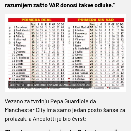
razumijem zašto VAR donosi takve odluke."
Tablice La Lige s VAR-om i bez VAR-a, izračunao Diario AS
Vezano za tvrdnju Pepa Guardiole da
Manchester City ima samo jedan posto šanse za
prolazak, a Ancelotti je bio čvrst: