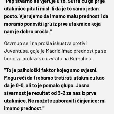
"Pep stvarno ne vjeruje u to. Sutra ću ga prije
utakmice pitati misli li da je to samo jedan
posto. Vjerujemo da imamo malu prednost i da
moramo ponoviti igru ​​iz prve utakmice koja
nam je dobro prošla."
Osvrnuo se i na prošla iskustva protivi
Juventusa, gdje je Madrid imao prednost pa se
borio za prolazak u uzvratu na Bernabeu.
"To je psihološki faktor kojeg smo svjesni.
Mogu reći da trebamo tretirati utakmicu kao
da je 0-0, ali to je pomalo glupo. Jasna
stvarnost je rezultat od 3-2 za nas iz prve
utakmice. Ne možete zaboraviti činjenice; mi
imamo prednost."