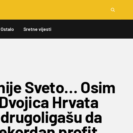
Ostalo
Sretne vijesti
 nije Sveto… Osim
 Dvojica Hrvata
drugoligašu da
ekordan profit