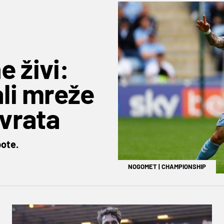
 živi:
ali mreže
zvrata
pote.
NOGOMET
|
CHAMPIONSHIP