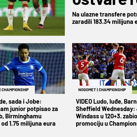
ovog ljet
Na ulazne transfere potro
zaradili 183.34 milijuna 
|
CHAMPIONSHIP
NOGOMET
|
CHAMPIONSHIP
de, sada i Jobe:
VIDEO Ludo, luđe, Barn
ham junior potpisao za
Sheffield Wednesday:
ub, Birminghamu
Windass u 120+3. zabio
od 1.75 milijuna eura
promociju u Champion