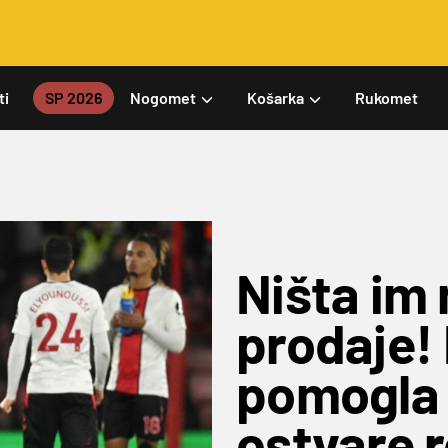
ti
SP 2026
Nogomet
Košarka
Rukomet
Ništa im
prodaje!
pomogla 
ostvare r