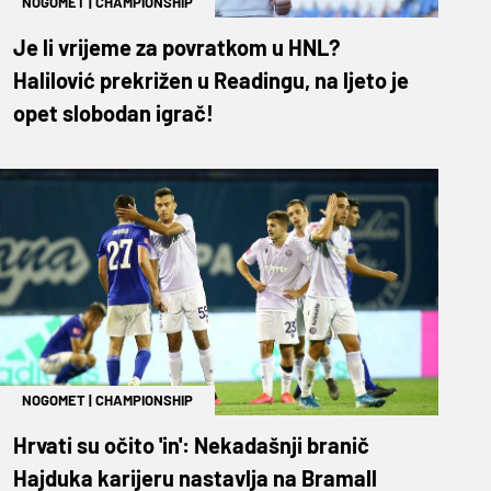
NOGOMET
|
CHAMPIONSHIP
Je li vrijeme za povratkom u HNL?
Halilović prekrižen u Readingu, na ljeto je
opet slobodan igrač!
NOGOMET
|
CHAMPIONSHIP
Hrvati su očito 'in': Nekadašnji branič
Hajduka karijeru nastavlja na Bramall