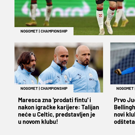
NOGOMET
|
CHAMPIONSHIP
NOGOMET
|
CHAMPIONSHIP
NOGOMET
Maresca zna 'prodati fintu' i
Prvo Ju
nakon igračke karijere: Talijan
Belling
neće u Celtic, predstavljen je
novi kl
u novom klubu!
odšteta 