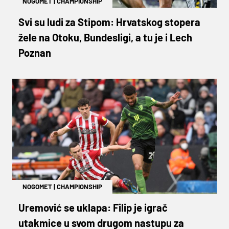
NOGOMET
|
CHAMPIONSHIP
Svi su ludi za Stipom: Hrvatskog stopera
žele na Otoku, Bundesligi, a tu je i Lech
Poznan
NOGOMET
|
CHAMPIONSHIP
Uremović se uklapa: Filip je igrač
utakmice u svom drugom nastupu za