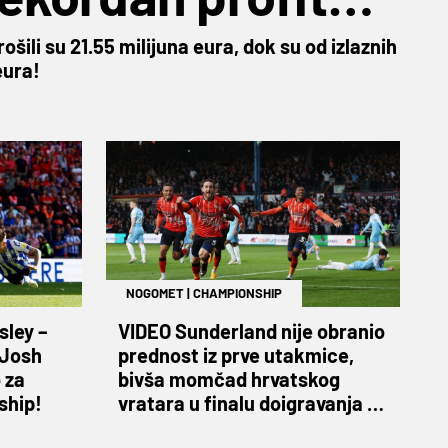
a!
šili su 21.55 milijuna eura, dok su od izlaznih
eura!
NOGOMET
|
CHAMPIONSHIP
sley –
VIDEO Sunderland nije obranio
 Josh
prednost iz prve utakmice,
 za
bivša momčad hrvatskog
ship!
vratara u finalu doigravanja za
Premier ligu!