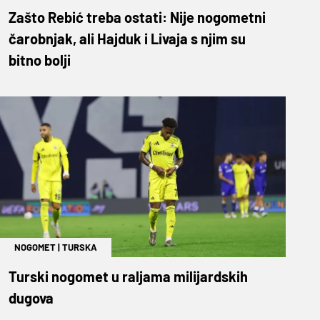
Zašto Rebić treba ostati: Nije nogometni
čarobnjak, ali Hajduk i Livaja s njim su
bitno bolji
NOGOMET
|
TURSKA
Turski nogomet u raljama milijardskih
dugova