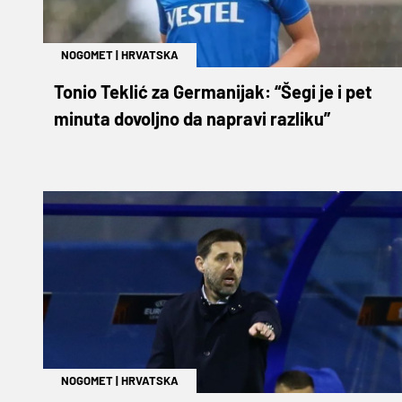
NOGOMET
|
HRVATSKA
Tonio Teklić za Germanijak: “Šegi je i pet
minuta dovoljno da napravi razliku”
NOGOMET
|
HRVATSKA