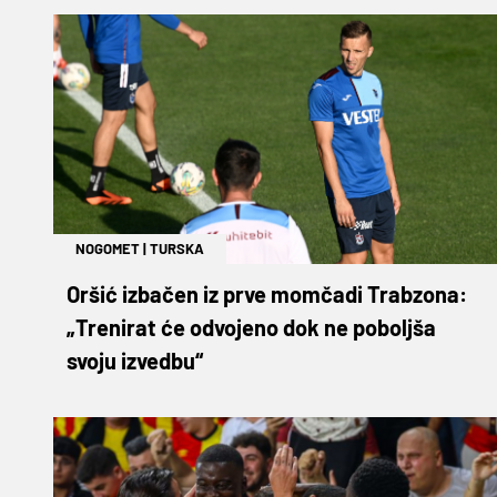
NOGOMET
|
TURSKA
Oršić izbačen iz prve momčadi Trabzona:
„Trenirat će odvojeno dok ne poboljša
svoju izvedbu“