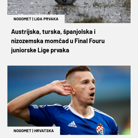
NOGOMET
|
LIGA PRVAKA
Austrijska, turska, španjolska i
nizozemska momčad u Final Fouru
juniorske Lige prvaka
NOGOMET
|
HRVATSKA