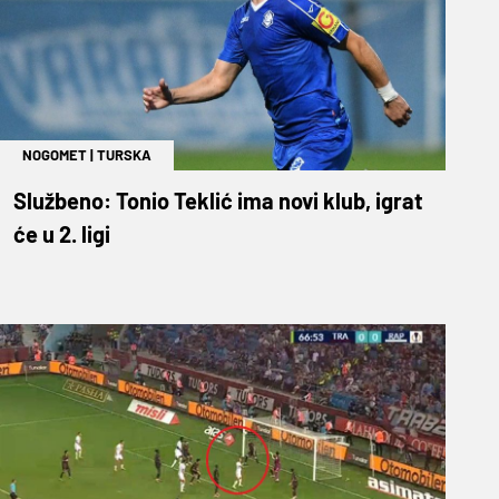
NOGOMET
|
TURSKA
Službeno: Tonio Teklić ima novi klub, igrat
će u 2. ligi