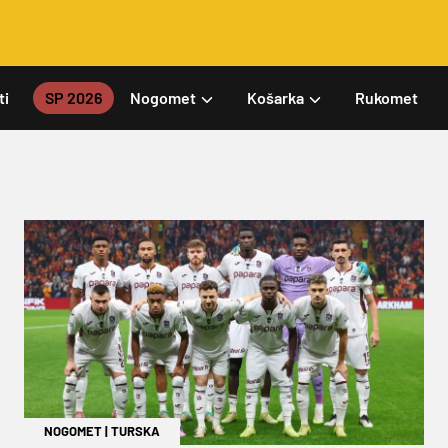
ti
SP 2026
Nogomet
Košarka
Rukomet
NOGOMET
|
TURSKA