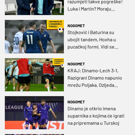
razumjeti takve pogreške!
Luka i Martin? Moraju
shvatiti neke stvari“
NOGOMET
Stojković i Baturina su
ubojit tandem, Hoxha u
pucačkoj formi. Vidi se
Cannavarova ruka, ali
obrana još 'šteka'!
NOGOMET
KRAJ: Dinamo-Lech 3-1,
Razigrani Dinamo napunio
mrežu Poljaka. Ozljeda
Franjića, povratak Čavline!
NOGOMET
Dinamo je otkrio imena
suparnika s kojima će igrati
na pripremama u Turskoj