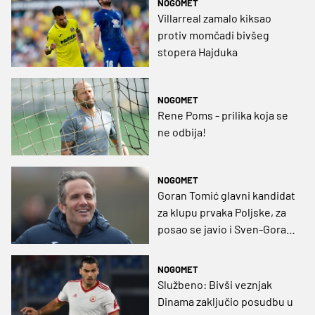
NOGOMET
Villarreal zamalo kiksao
protiv momčadi bivšeg
stopera Hajduka
NOGOMET
Rene Poms - prilika koja se
ne odbija!
NOGOMET
Goran Tomić glavni kandidat
za klupu prvaka Poljske, za
posao se javio i Sven-Goran
Eriksson!
NOGOMET
Službeno: Bivši veznjak
Dinama zaključio posudbu u