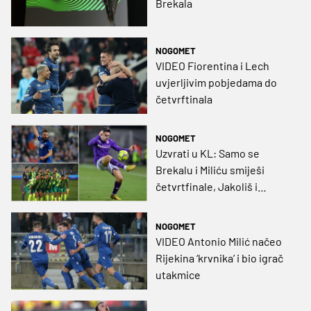
Brekala
NOGOMET
VIDEO Fiorentina i Lech
uvjerljivim pobjedama do
četvrftinala
NOGOMET
Uzvrati u KL: Samo se
Brekalu i Miliću smiješi
četvrtfinale, Jakoliš i
Miličević traže čudo u
Londonu
NOGOMET
VIDEO Antonio Milić načeo
Rijekina ‘krvnika’ i bio igrač
utakmice