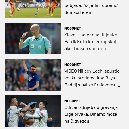
pobjede, AZ jedini 'obranio'
domaći teren
NOGOMET
Slavni Englez sudi Rijeci, a
Patrik Kolarić u europskoj
akciji nakon spornog
Derbija
NOGOMET
VIDEO Milićev Lech ispustio
veliku prednost kod Raya,
Badelj slavio s Craiovom u
Beču, Letica tek do boda
NOGOMET
Održan ždrijeb doigravanja
Lige prvaka: Dinamo može
na C. zvezdu!