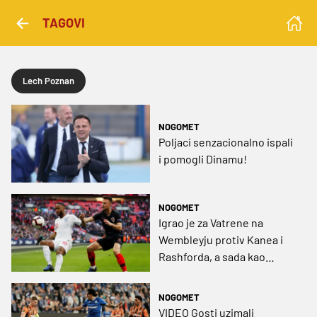
TAGOVI
Lech Poznan
NOGOMET
Poljaci senzacionalno ispali
i pomogli Dinamu!
NOGOMET
Igrao je za Vatrene na
Wembleyju protiv Kanea i
Rashforda, a sada kao
slobodan igrač bira između
Poljske i Bliskog istoka
NOGOMET
VIDEO Gosti uzimali