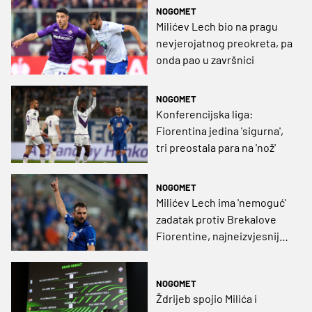
NOGOMET
Milićev Lech bio na pragu
nevjerojatnog preokreta, pa
onda pao u završnici
NOGOMET
Konferencijska liga:
Fiorentina jedina 'sigurna',
tri preostala para na 'nož'
NOGOMET
Milićev Lech ima 'nemoguć'
zadatak protiv Brekalove
Fiorentine, najneizvjesnije
bi trebalo biti na utakmici
Anderlechta i AZ-a
NOGOMET
Ždrijeb spojio Milića i