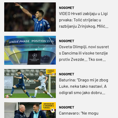
NOGOMET
VIDEO Hrvati zabijaju u Ligi
prvaka: Tolić strijelac u
razbijanju Zrinjskog, Milić
poentirao u golijadi protiv
Islanđana
NOGOMET
Osveta Olimpiji, novi susret
s Dancima ili visoke tenzije
protiv Zvezde... Tko sve
prijeti Rijeci u LP?
NOGOMET
Baturina: “Drago mi je zbog
Luke, neka tako nastavi. A
odigrali smo jako dobru
utakmicu“
NOGOMET
Cannavaro: “Ne mogu