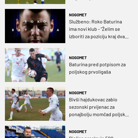
NOGOMET
Službeno: Roko Baturina
ima novi klub - "Želim se
izboriti za poziciju kraj dva
dobra napadača"
NOGOMET
Baturina pred potpisom za
poljskog prvoligaša
NOGOMET
Bivši hajdukovac zabio
sezonski prvijenac za
ponajbolju momčad poljske
lige (VIDEO)
NOGOMET