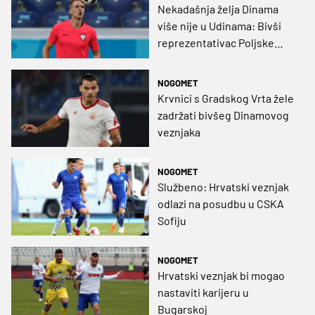
Nekadašnja želja Dinama
više nije u Udinama: Bivši
reprezentativac Poljske
traži novi klub
NOGOMET
Krvnici s Gradskog Vrta žele
zadržati bivšeg Dinamovog
veznjaka
NOGOMET
Službeno: Hrvatski veznjak
odlazi na posudbu u CSKA
Sofiju
NOGOMET
Hrvatski veznjak bi mogao
nastaviti karijeru u
Bugarskoj