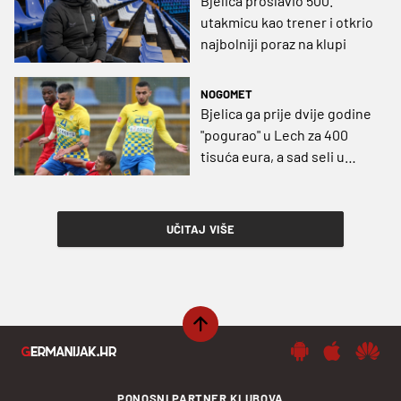
Bjelica proslavio 500.
utakmicu kao trener i otkrio
najbolniji poraz na klupi
NOGOMET
Bjelica ga prije dvije godine
"pogurao" u Lech za 400
tisuća eura, a sad seli u
Kayseri
UČITAJ VIŠE
PONOSNI PARTNER KLUBOVA