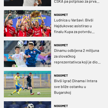
CSKA pa potpisao za prvaka
Rumunjske
NOGOMET
Ludnica u Varšavi: Bivši
Hajdukovac asistirao u
finalu Kupa za potvrdu
pobjede (VIDEO)
NOGOMET
Dinamu odbijena 2 milijuna
za slovačkog
reprezentativca koji je dio
najčvršćeg bedema
Ekstraklase
NOGOMET
Bivši igrač Dinama i Intera
sve bliže ostanku u
Bugarskoj
NOGOMET