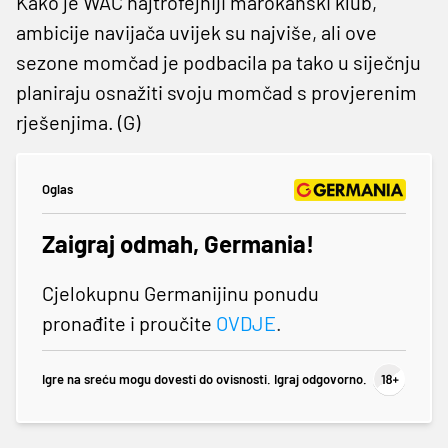
Kako je WAC najtrofejniji marokanski klub,
ambicije navijača uvijek su najviše, ali ove
sezone momčad je podbacila pa tako u siječnju
planiraju osnažiti svoju momčad s provjerenim
rješenjima. (G)
Oglas
Zaigraj odmah, Germania!
Cjelokupnu Germanijinu ponudu
pronađite i proučite
OVDJE
.
Igre na sreću mogu dovesti do ovisnosti. Igraj odgovorno.