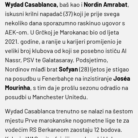
Wydad Casablanca,
baš kao i
Nordin Amrabat
,
iskusni krilni napadač (37) koji je prije svega
nekoliko dana sporazumno raskinuo ugovor s
AEK-om. U Grčkoj je Marokanac bio od ljeta
2021. godine, a ranije u karijeri promijenio je
veliki broj klubova od koji se posebno ističu Al
Nassr, PSV te Galatasaray. Podsjetimo,
Nordinov mlađi brat
Sofyan
(28) ljetos je stigao
na posudbu u Fenerbahçe na inzistiranje
Joséa
Mourinha
, s tim da je prošlu sezonu odradio na
posudbi u Manchester Unitedu.
Wydad Casablanca trenutno se nalazi na šestom
mjestu Prve marokanske nogometne lige te za
vodećim RS Berkaneom zaostaju 12 bodova.