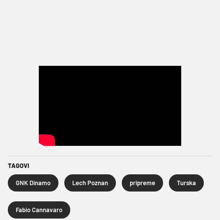
TAGOVI
GNK Dinamo
Lech Poznan
pripreme
Turska
Fabio Cannavaro