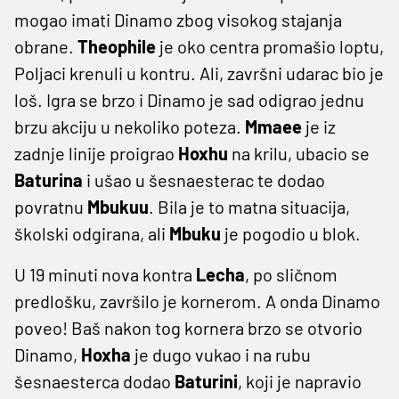
mogao imati Dinamo zbog visokog stajanja
obrane.
Theophile
je oko centra promašio loptu,
Poljaci krenuli u kontru. Ali, završni udarac bio je
loš. Igra se brzo i Dinamo je sad odigrao jednu
brzu akciju u nekoliko poteza.
Mmaee
je iz
zadnje linije proigrao
Hoxhu
na krilu, ubacio se
Baturina
i ušao u šesnaesterac te dodao
povratnu
Mbukuu
. Bila je to matna situacija,
školski odgirana, ali
Mbuku
je pogodio u blok.
U 19 minuti nova kontra
Lecha
, po sličnom
predlošku, završilo je kornerom. A onda Dinamo
poveo! Baš nakon tog kornera brzo se otvorio
Dinamo,
Hoxha
je dugo vukao i na rubu
šesnaesterca dodao
Baturini
, koji je napravio