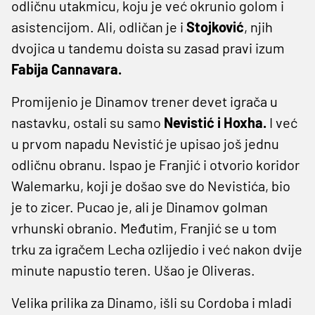
odličnu utakmicu, koju je već okrunio golom i
asistencijom. Ali, odličan je i
Stojković
, njih
dvojica u tandemu doista su zasad pravi izum
Fabija Cannavara.
Promijenio je Dinamov trener devet igrača u
nastavku, ostali su samo
Nevistić i Hoxha.
I već
u prvom napadu Nevistić je upisao još jednu
odličnu obranu. Ispao je Franjić i otvorio koridor
Walemarku, koji je došao sve do Nevistića, bio
je to zicer. Pucao je, ali je Dinamov golman
vrhunski obranio. Međutim, Franjić se u tom
trku za igračem Lecha ozlijedio i već nakon dvije
minute napustio teren. Ušao je Oliveras.
Velika prilika za Dinamo, išli su Cordoba i mladi