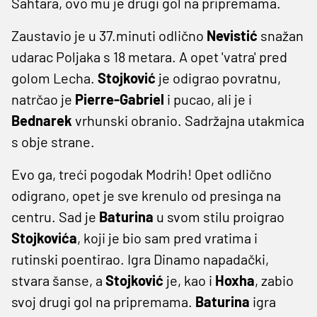
Šahtara, ovo mu je drugi gol na pripremama.
Zaustavio je u 37.minuti odlično
Nevistić
snažan
udarac Poljaka s 18 metara. A opet 'vatra' pred
golom Lecha.
Stojković
je odigrao povratnu,
natrčao je
Pierre-Gabriel
i pucao, ali je i
Bednarek
vrhunski obranio. Sadržajna utakmica
s obje strane.
Evo ga, treći pogodak Modrih! Opet odlično
odigrano, opet je sve krenulo od presinga na
centru. Sad je
Baturina
u svom stilu proigrao
Stojkovića
, koji je bio sam pred vratima i
rutinski poentirao. Igra Dinamo napadački,
stvara šanse, a
Stojković
je, kao i
Hoxha
, zabio
svoj drugi gol na pripremama.
Baturina
igra