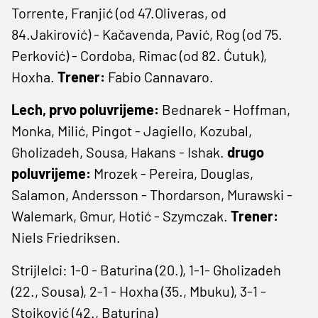
Torrente, Franjić (od 47.Oliveras, od
84.Jakirović) - Kačavenda, Pavić, Rog (od 75.
Perković) - Cordoba, Rimac (od 82. Ćutuk),
Hoxha.
Trener:
Fabio Cannavaro.
Lech, prvo poluvrijeme:
Bednarek - Hoffman,
Monka, Milić, Pingot - Jagiello, Kozubal,
Gholizadeh, Sousa, Hakans - Ishak.
drugo
poluvrijeme:
Mrozek - Pereira, Douglas,
Salamon, Andersson - Thordarson, Murawski -
Walemark, Gmur, Hotić - Szymczak.
Trener:
Niels Friedriksen.
Strijlelci: 1-0 - Baturina (20.), 1-1- Gholizadeh
(22., Sousa), 2-1 - Hoxha (35., Mbuku), 3-1 -
Stojković (42., Baturina)