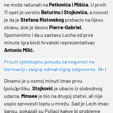
ne može računati na
Petkovića i Mišića.
U prvih
11 opet je uvrstio
Baturinu i Stojkovića,
a novost
je da je
Stefana Ristovskog
prebacio na lijevu
stranu, dok je desno
Pierre-Gabriel.
Spomenimo i da u sastavu Lecha od prve
minute igra bivši hrvatski reprezentativac
Antonio Milić.
Prouči cjelokupnu ponudu za nogomet na
Germaniji i zaigraj odmah (Igraj odgovorno, 18+)
Dinamo je u osmoj minuti imao prvu
(polu)priliku.
Stojković
je ubacio iz slobodnog
udarca,
Mmaee
je bio na drugoj stativi, ali nije
uspio sprovesti loptu u mrežu. Sad je Lech imao
šansu, pokazali su Poljaci kakve bi probleme