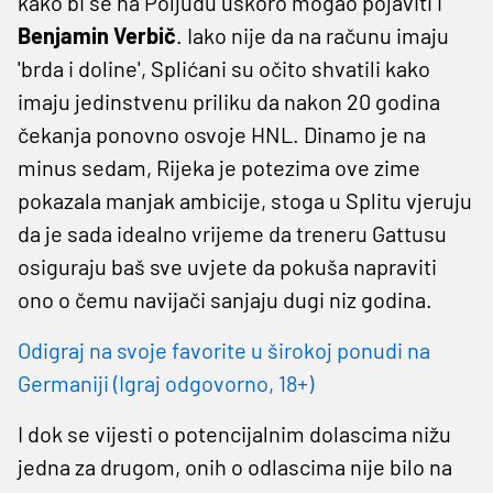
kako bi se na Poljudu uskoro mogao pojaviti i
Benjamin Verbič
. Iako nije da na računu imaju
'brda i doline', Splićani su očito shvatili kako
imaju jedinstvenu priliku da nakon 20 godina
čekanja ponovno osvoje HNL. Dinamo je na
minus sedam, Rijeka je potezima ove zime
pokazala manjak ambicije, stoga u Splitu vjeruju
da je sada idealno vrijeme da treneru Gattusu
osiguraju baš sve uvjete da pokuša napraviti
ono o čemu navijači sanjaju dugi niz godina.
Odigraj na svoje favorite u širokoj ponudi na
Germaniji (Igraj odgovorno, 18+)
I dok se vijesti o potencijalnim dolascima nižu
jedna za drugom, onih o odlascima nije bilo na