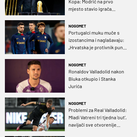
Kopa: Modrić na prvo
mjesto stavio igrača
Barcelone, Benzema ga
'kopirao', R9 iznenadio
NOGOMET
Portugalci muku muče s
izostancima i naglašavaju:
„Hrvatska je protivnik puno
više razine“
NOGOMET
Ronaldov Valladolid nakon
Biuka otkupio i Stanka
Jurića
NOGOMET
Problemi za Real Valladolid:
Mladi Vatreni tri tjedna 'out',
navijači sve otvorenije
zazivaju odlazak 'pravog'