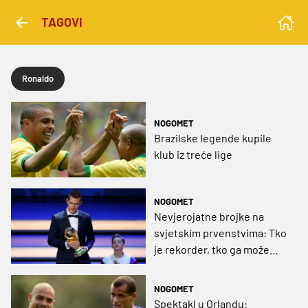
TAGOVI
Ronaldo
NOGOMET
Brazilske legende kupile
klub iz treće lige
NOGOMET
Nevjerojatne brojke na
svjetskim prvenstvima: Tko
je rekorder, tko ga može
prestići?
NOGOMET
Spektakl u Orlandu: