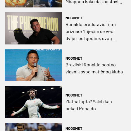
Mbappeu kako da zaustavi
Ronaldinha! (VIDEO)
NOGOMET
Ronaldo predstavio film i
priznao: "Liječim se već
dvije i pol godine, svog
problema ranije nisam bio
svjestan"
NOGOMET
Brazilski Ronaldo postao
vlasnik svog matičnog kluba
NOGOMET
Zlatna lopta? Salah kao
nekad Ronaldo
NOGOMET