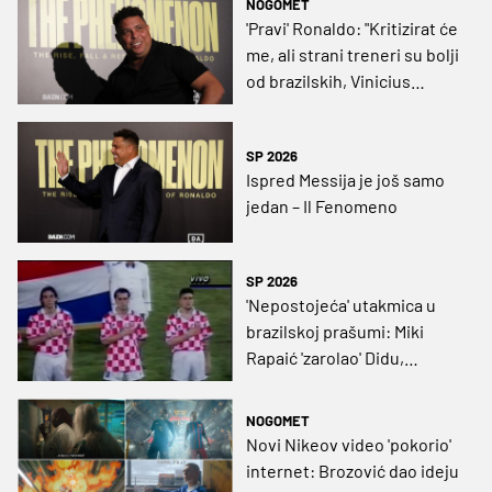
NOGOMET
'Pravi' Ronaldo: "Kritizirat će
me, ali strani treneri su bolji
od brazilskih, Vinicius
Junior prije Real Madrida
nije znao igrati lijevom
SP 2026
nogom"
Ispred Messija je još samo
jedan – Il Fenomeno
SP 2026
'Nepostojeća' utakmica u
brazilskoj prašumi: Miki
Rapaić 'zarolao' Didu,
Hrvatska ostala neporažena
protiv prvaka svijeta i
NOGOMET
budućih osvajača Mundijala
Novi Nikeov video 'pokorio'
internet: Brozović dao ideju