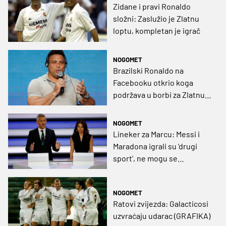
Zidane i pravi Ronaldo
složni: Zaslužio je Zlatnu
loptu, kompletan je igrač
NOGOMET
Brazilski Ronaldo na
Facebooku otkrio koga
podržava u borbi za Zlatnu
loptu (FOTO)
NOGOMET
Lineker za Marcu: Messi i
Maradona igrali su 'drugi
sport', ne mogu se
usporediti s dvojicom
Ronalda
NOGOMET
Ratovi zvijezda: Galacticosi
uzvraćaju udarac (GRAFIKA)