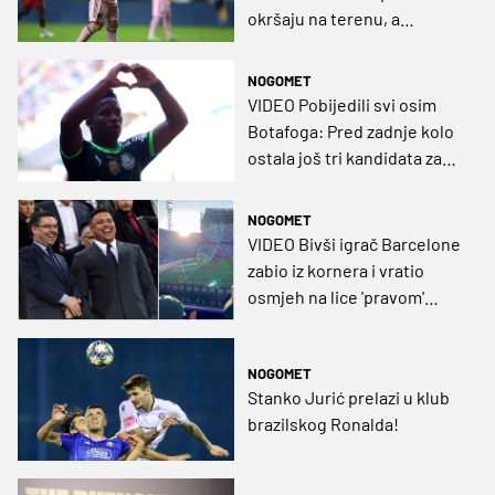
okršaju na terenu, a
pridružit će im se i Brozović
NOGOMET
VIDEO Pobijedili svi osim
Botafoga: Pred zadnje kolo
ostala još tri kandidata za
naslov, ali prvak je praktički
odlučen
NOGOMET
VIDEO Bivši igrač Barcelone
zabio iz kornera i vratio
osmjeh na lice 'pravom'
Ronaldu
NOGOMET
Stanko Jurić prelazi u klub
brazilskog Ronalda!