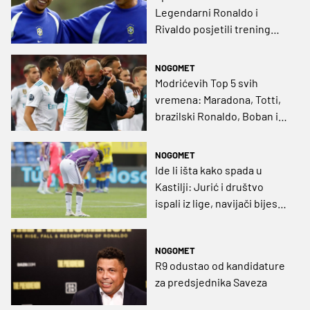
Legendarni Ronaldo i
Rivaldo posjetili trening
Brazila uoči Hrvatske
NOGOMET
Modrićevih Top 5 svih
vremena: Maradona, Totti,
brazilski Ronaldo, Boban i
Zidane
NOGOMET
Ide li išta kako spada u
Kastilji: Jurić i društvo
ispali iz lige, navijači bijesni,
R9 prodaje klub?
NOGOMET
R9 odustao od kandidature
za predsjednika Saveza