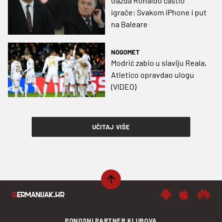
Gazda Ronaldo častio
igrače: Svakom iPhone i put
na Baleare
NOGOMET
Modrić zabio u slavlju Reala,
Atletico opravdao ulogu
(VIDEO)
UČITAJ VIŠE
PONOSNI PARTNER KLUBOVA