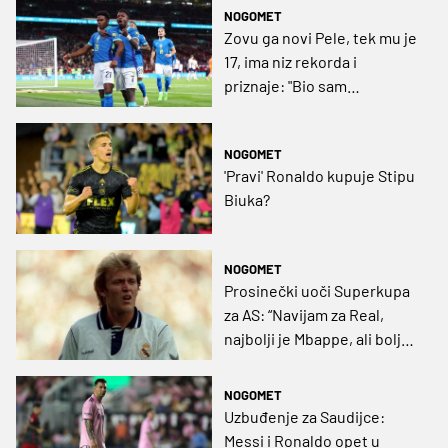
Ronalda
NOGOMET
Zovu ga novi Pele, tek mu je
17, ima niz rekorda i
priznaje: "Bio sam
opsjednut Realom 2013./14.
s Modrićem, Ronaldom i
NOGOMET
Benzemom"
'Pravi' Ronaldo kupuje Stipu
Biuka?
NOGOMET
Prosinečki uoči Superkupa
za AS: “Navijam za Real,
najbolji je Mbappe, ali bolje
da u Madrid dođe Haaland.
Najveći s kojim sam igrao?
NOGOMET
Ronaldo!”
Uzbuđenje za Saudijce:
Messi i Ronaldo opet u