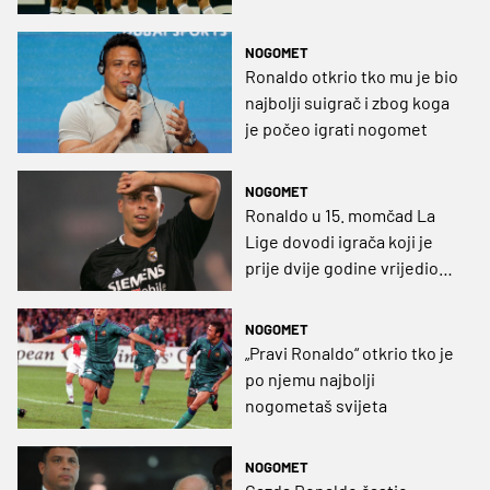
NOGOMET
Ronaldo otkrio tko mu je bio
najbolji suigrač i zbog koga
je počeo igrati nogomet
NOGOMET
Ronaldo u 15. momčad La
Lige dovodi igrača koji je
prije dvije godine vrijedio
70 milijuna eura
NOGOMET
„Pravi Ronaldo“ otkrio tko je
po njemu najbolji
nogometaš svijeta
NOGOMET