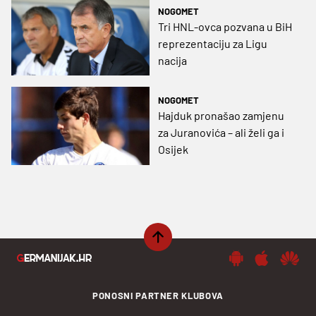
NOGOMET
Tri HNL-ovca pozvana u BiH
reprezentaciju za Ligu
nacija
NOGOMET
Hajduk pronašao zamjenu
za Juranovića – ali želi ga i
Osijek
PONOSNI PARTNER KLUBOVA