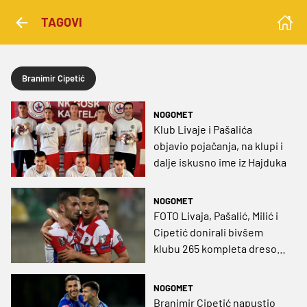
TAGOVI
Branimir Cipetić
NOGOMET
Klub Livaje i Pašalića
objavio pojačanja, na klupi i
dalje iskusno ime iz Hajduka
NOGOMET
FOTO Livaja, Pašalić, Milić i
Cipetić donirali bivšem
klubu 265 kompleta dresova
za sve natjecateljske
kategorije!
NOGOMET
Branimir Cipetić napustio