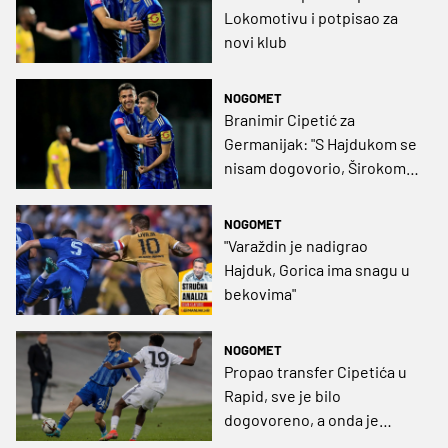
Lokomotivu i potpisao za
novi klub
NOGOMET
Branimir Cipetić za
Germanijak: "S Hajdukom se
nisam dogovorio, Širokom
sam zahvalan na svemu, a
utakmice s Dinamom su sve
NOGOMET
samo ne prijateljske“
"Varaždin je nadigrao
Hajduk, Gorica ima snagu u
bekovima"
NOGOMET
Propao transfer Cipetića u
Rapid, sve je bilo
dogovoreno, a onda je
uslijedilo iznenađenje