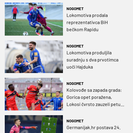
NOGOMET
Lokomotiva prodala
reprezentativca BiH
bečkom Rapidu
NOGOMET
Lokomotiva produljila
suradnju s dva prvotimca
uoči Hajduka
NOGOMET
Kolovođe sa zapada grada:
Gorica opet poražena,
Lokosi čvrsto zauzeli petu
poziciju (VIDEO)
NOGOMET
Germanijak.hr postava 24.