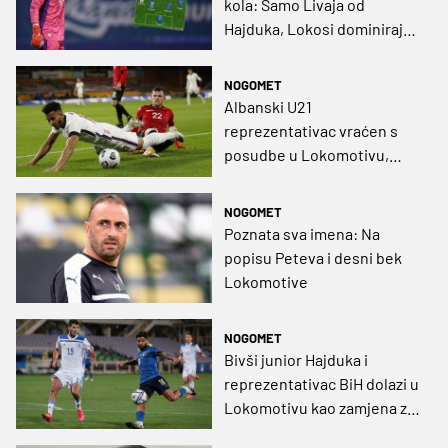
kola: Samo Livaja od
Hajduka, Lokosi dominiraju,
čopor iz Rijeke
NOGOMET
Albanski U21
reprezentativac vraćen s
posudbe u Lokomotivu,
zainteresiran i Bešiktaš
NOGOMET
Poznata sva imena: Na
popisu Peteva i desni bek
Lokomotive
NOGOMET
Bivši junior Hajduka i
reprezentativac BiH dolazi u
Lokomotivu kao zamjena za
Karačića