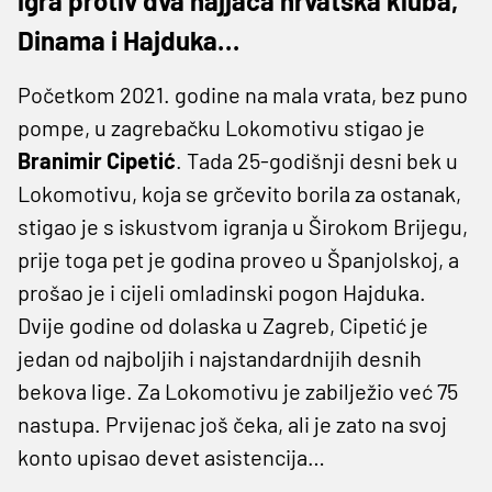
igra protiv dva najjača hrvatska kluba,
Dinama i Hajduka…
Početkom 2021. godine na mala vrata, bez puno
pompe, u zagrebačku Lokomotivu stigao je
Branimir Cipetić
. Tada 25-godišnji desni bek u
Lokomotivu, koja se grčevito borila za ostanak,
stigao je s iskustvom igranja u Širokom Brijegu,
prije toga pet je godina proveo u Španjolskoj, a
prošao je i cijeli omladinski pogon Hajduka.
Dvije godine od dolaska u Zagreb, Cipetić je
jedan od najboljih i najstandardnijih desnih
bekova lige. Za Lokomotivu je zabilježio već 75
nastupa. Prvijenac još čeka, ali je zato na svoj
konto upisao devet asistencija…