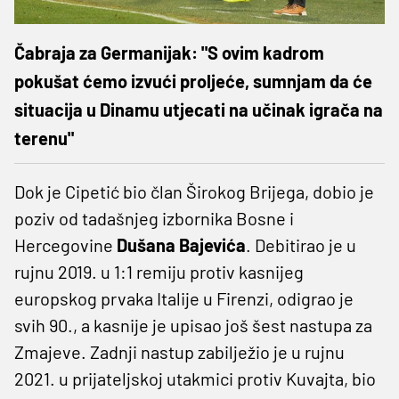
Čabraja za Germanijak: "S ovim kadrom
pokušat ćemo izvući proljeće, sumnjam da će
situacija u Dinamu utjecati na učinak igrača na
terenu"
Dok je Cipetić bio član Širokog Brijega, dobio je
poziv od tadašnjeg izbornika Bosne i
Hercegovine
Dušana Bajevića
. Debitirao je u
rujnu 2019. u 1:1 remiju protiv kasnijeg
europskog prvaka Italije u Firenzi, odigrao je
svih 90., a kasnije je upisao još šest nastupa za
Zmajeve. Zadnji nastup zabilježio je u rujnu
2021. u prijateljskoj utakmici protiv Kuvajta, bio