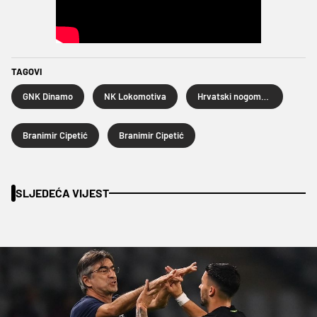
TAGOVI
GNK Dinamo
NK Lokomotiva
Hrvatski nogometni kup
Branimir Cipetić
Branimir Cipetić
SLJEDEĆA VIJEST