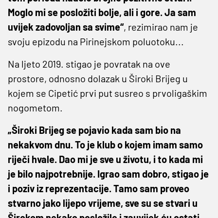
Moglo mi se posložiti bolje, ali i gore. Ja sam
uvijek zadovoljan sa svime“
, rezimirao nam je
svoju epizodu na Pirinejskom poluotoku...
Na ljeto 2019. stigao je povratak na ove
prostore, odnosno dolazak u Široki Brijeg u
kojem se Cipetić prvi put susreo s prvoligaškim
nogometom.
„Široki Brijeg se pojavio kada sam bio na
nekakvom dnu. To je klub o kojem imam samo
riječi hvale. Dao mi je sve u životu, i to kada mi
je bilo najpotrebnije. Igrao sam dobro, stigao je
i poziv iz reprezentacije. Tamo sam proveo
stvarno jako lijepo vrijeme, sve su se stvari u
Širokom nekako posložile i zauvijek ću ostati