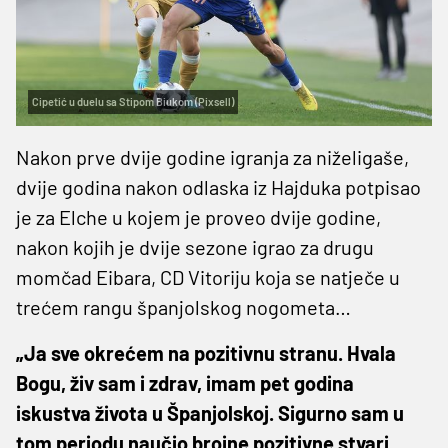
Cipetić u duelu sa Stipom Biukom (Pixsell)
Nakon prve dvije godine igranja za niželigaše,
dvije godina nakon odlaska iz Hajduka potpisao
je za Elche u kojem je proveo dvije godine,
nakon kojih je dvije sezone igrao za drugu
momčad Eibara, CD Vitoriju koja se natječe u
trećem rangu španjolskog nogometa…
„Ja sve okrećem na pozitivnu stranu. Hvala
Bogu, živ sam i zdrav, imam pet godina
iskustva života u Španjolskoj. Sigurno sam u
tom periodu naučio brojne pozitivne stvari.