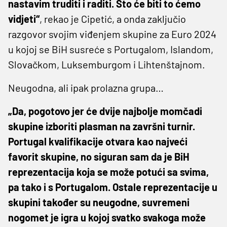
nastavim truditi i raditi. Što će biti to ćemo
vidjeti“
, rekao je Cipetić, a onda zaključio
razgovor svojim viđenjem skupine za Euro 2024
u kojoj se BiH susreće s Portugalom, Islandom,
Slovačkom, Luksemburgom i Lihtenštajnom.
Neugodna, ali ipak prolazna grupa…
„Da, pogotovo jer će dvije najbolje momčadi
skupine izboriti plasman na završni turnir.
Portugal kvalifikacije otvara kao najveći
favorit skupine, no siguran sam da je BiH
reprezentacija koja se može potući sa svima,
pa tako i s Portugalom. Ostale reprezentacije u
skupini također su neugodne, suvremeni
nogomet je igra u kojoj svatko svakoga može