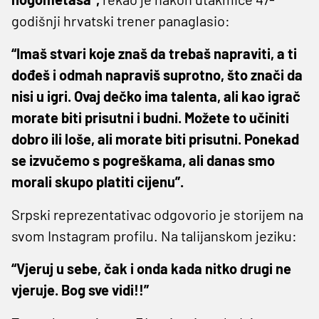
godišnji hrvatski trener panaglasio:
“Imaš stvari koje znaš da trebaš napraviti, a ti
dođeš i odmah napraviš suprotno, što znači da
nisi u igri. Ovaj dečko ima talenta, ali kao igrač
morate biti prisutni i budni. Možete to učiniti
dobro ili loše, ali morate biti prisutni. Ponekad
se izvučemo s pogreškama, ali danas smo
morali skupo platiti cijenu”.
Srpski reprezentativac odgovorio je storijem na
svom Instagram profilu. Na talijanskom jeziku:
“Vjeruj u sebe, čak i onda kada nitko drugi ne
vjeruje. Bog sve vidi!!”