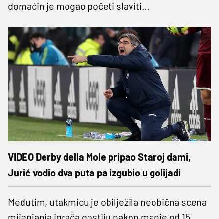
domaćin je mogao početi slaviti…
VIDEO Derby della Mole pripao Staroj dami,
Jurić vodio dva puta pa izgubio u golijadi
Međutim, utakmicu je obilježila neobična scena
mijenjanja igrača gostiju nakon manje od 15