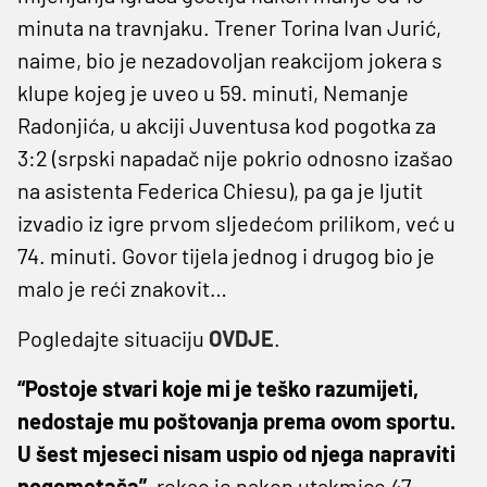
minuta na travnjaku. Trener Torina Ivan Jurić,
naime, bio je nezadovoljan reakcijom jokera s
klupe kojeg je uveo u 59. minuti, Nemanje
Radonjića, u akciji Juventusa kod pogotka za
3:2 (srpski napadač nije pokrio odnosno izašao
na asistenta Federica Chiesu), pa ga je ljutit
izvadio iz igre prvom sljedećom prilikom, već u
74. minuti. Govor tijela jednog i drugog bio je
malo je reći znakovit…
Pogledajte situaciju
OVDJE
.
“Postoje stvari koje mi je teško razumijeti,
nedostaje mu poštovanja prema ovom sportu.
U šest mjeseci nisam uspio od njega napraviti
nogometaša”,
rekao je nakon utakmice 47-