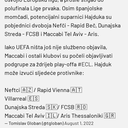
polufinala Lige prvaka. Osim španjolske
momčadi, potencijalni suparnici Hajduka su
pobjednici dvoboja Nefči - Rapid Beč, Dunajska
Streda - FCSB i Maccabi Tel Aviv - Aris.
Iako UEFA ništa još nije službeno objavila,
Maccabi i ostali klubovi su počeli objavljivati
podgrupe za ždrijeb play-offa
#ECL
. Hajduk
može izvući sljedeće protivnike:
Neftci 🇦🇿 / Rapid Vienna 🇦🇹
Villarreal 🇪🇸
Dunajska Streda 🇸🇰/ FCSB 🇷🇴
Maccabi Tel Aviv 🇮🇱/ Aris Thessaloniki 🇬🇷
— Tomislav Globan (@tgloban)
August 1, 2022