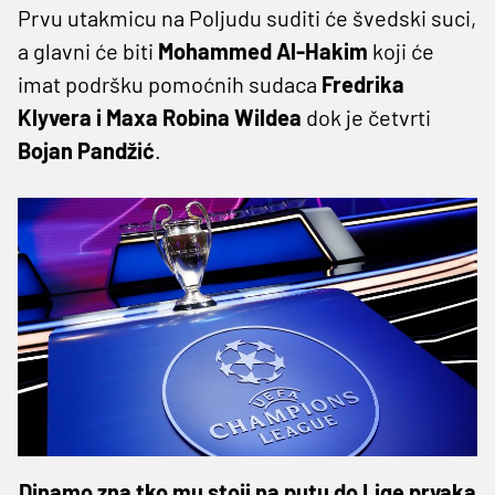
Prvu utakmicu na Poljudu suditi će švedski suci,
a glavni će biti
Mohammed Al-Hakim
koji će
imat podršku pomoćnih sudaca
Fredrika
Klyvera i Maxa Robina Wildea
dok je četvrti
Bojan Pandžić
.
Dinamo zna tko mu stoji na putu do Lige prvaka