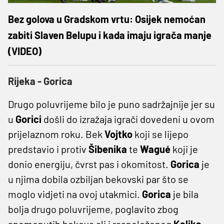
Bez golova u Gradskom vrtu: Osijek nemoćan
zabiti Slaven Belupu i kada imaju igrača manje
(VIDEO)
Rijeka - Gorica
Drugo poluvrijeme bilo je puno sadržajnije jer su
u
Gorici
došli do izražaja igrači dovedeni u ovom
prijelaznom roku. Bek
Vojtko
koji se lijepo
predstavio i protiv
Šibenika
te
Wagué
koji je
donio energiju, čvrst pas i okomitost.
Gorica
je
u njima dobila ozbiljan bekovski par što se
moglo vidjeti na ovoj utakmici.
Gorica
je bila
bolja drugo poluvrijeme, poglavito zbog
spomenutih bekova ali i raspoloženog
Kalika
.