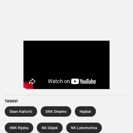
TAGOVI
Dean Klafurić
GNK Dinamo
Hajduk
HNK Rijeka
NK Osijek
NK Lokomotiva