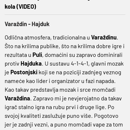
kola (VIDEO)
Varaždin - Hajduk
Odlična atmosfera, tradicionalna u
Varaždinu
.
Što na krilima publike, što na krilima dobre igre i
rezultata u
Puli
, domaćini su zapravo dominirali
protiv
Hajduka
. U sustavu 4-1-4-1, glavni mozak
je
Postonjski
koji se na poziciji zadnjeg veznog
nameće kao lider i organizator u fazi napada.
Kao takav predstavlja mozak i srce momčadi
Varaždina
. Zapravo mi je nevjerojatno da takav
igrač stalno igra na rubu prvi i druge lige. Po
svojoj kvaliteti zaslužuje puno više. Pogotovo
jer je zadnji vezni, a puno momčadi vape za tom