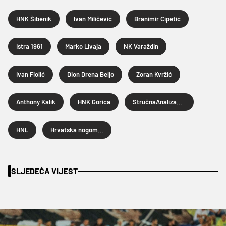
HNK Šibenik
Ivan Miličević
Branimir Cipetić
Istra 1961
Marko Livaja
NK Varaždin
Ivan Fiolić
Dion Drena Beljo
Zoran Kvržić
Anthony Kalik
HNK Gorica
StručnaAnalizaHNL-a
HNL
Hrvatska nogometna liga
SLJEDEĆA VIJEST