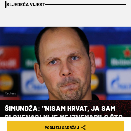
SLJEDEĆA VIJEST
Reuters
ŠIMUNDŽA: "NISAM HRVAT, JA SAM
SLOVENAC! NIJE ME IZNENADILO ŠTO
JE DINAMU BILO TEŠKO SA
PODIJELI SADRŽAJ