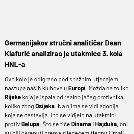
Germanijakov stručni analitičar Dean
Klafurić analizirao je utakmice 3. kola
HNL-a
Ovo kolo je odigrano pod snažnim utjecajem
nastupa naših klubova u
Europi
. Možda ne toliko
Rijeke
koja je ispala od realno jačeg protivnika,
koliko zbog
Osijeka
. Na njima se vidi agonija
koja se nastavlja. I to se vidjelo na utakmici
protiv
Belupa
. Što se tiče
Dinama
i
Hajduka
, oni
su bili okrenuti prema sljedećem tjednu i imali