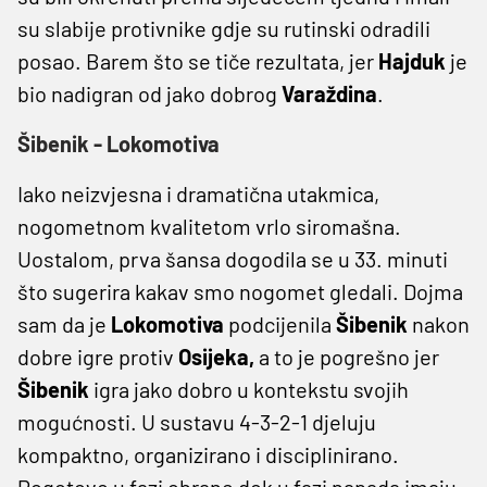
su slabije protivnike gdje su rutinski odradili
posao. Barem što se tiče rezultata, jer
Hajduk
je
bio nadigran od jako dobrog
Varaždina
.
Šibenik - Lokomotiva
Iako neizvjesna i dramatična utakmica,
nogometnom kvalitetom vrlo siromašna.
Uostalom, prva šansa dogodila se u 33. minuti
što sugerira kakav smo nogomet gledali. Dojma
sam da je
Lokomotiva
podcijenila
Šibenik
nakon
dobre igre protiv
Osijeka,
a to je pogrešno jer
Šibenik
igra jako dobro u kontekstu svojih
mogućnosti. U sustavu 4-3-2-1 djeluju
kompaktno, organizirano i disciplinirano.
Pogotovo u fazi obrane dok u fazi napada imaju