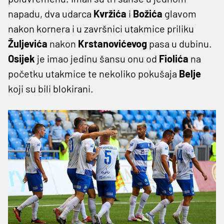
napadu, dva udarca
Kvržića
i
Božića
glavom
nakon kornera i u završnici utakmice priliku
Žuljevića
nakon
Krstanovićevog
pasa u dubinu.
Osijek
je imao jedinu šansu onu od
Fiolića
na
početku utakmice te nekoliko pokušaja
Belje
koji su bili blokirani.