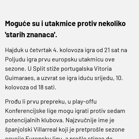
Moguće su i utakmice protiv nekoliko
'starih znanaca'.
Hajduk u četvrtak 4. kolovoza igra od 21 sat na
Poljudu igra prvu europsku utakmicu ove
sezone. U Split stiže portugalska Vitoria
Guimaraes, a uzvrat se igra iduću srijedu, 10.
kolovoza od 18 sati.
Prođu li prvu prepreku, u play-offu
Konferencijske lige mogu igrati protiv sedam
potencijalnih klubova. Najzvučnije ime je
španjolski Villarreal koji je pretprošle sezone
osvojio Europsku ligu, a prošle stigao do