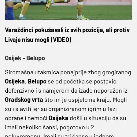
Varaždinci pokušavali iz svih pozicija, ali protiv
Livaje nisu mogli (VIDEO)
Osijek - Belupo
Siromašna utakmica ponajprije zbog grogiranog
Osijeka
.
Belupo
se od početka se postavio
defenzivno i s namjerom da izađe neporažen iz
Gradskog
vrta
što im je uspjelo na kraju. Mogli
su i slaviti jer su organiziranom igrim u fazi
obrane i nemoći
Osijeka
došli u situaciju da su
imali nekoliko šansi, pogotovo u 2.
poluvremenu. Imali su tri šanse u jednom