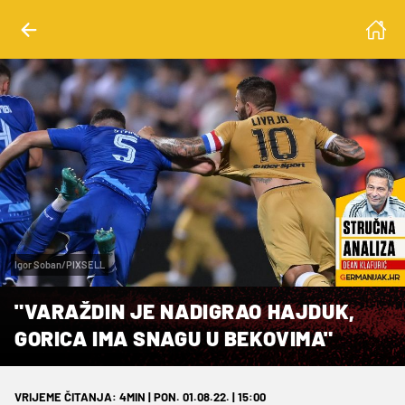
Igor Soban/PIXSELL
"VARAŽDIN JE NADIGRAO HAJDUK,
GORICA IMA SNAGU U BEKOVIMA"
VRIJEME ČITANJA: 4MIN | PON. 01.08.22. | 15:00