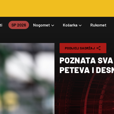
ti
SP 2026
Nogomet
Košarka
Rukomet
PODIJELI SADRŽAJ
POZNATA SVA 
PETEVA I DES