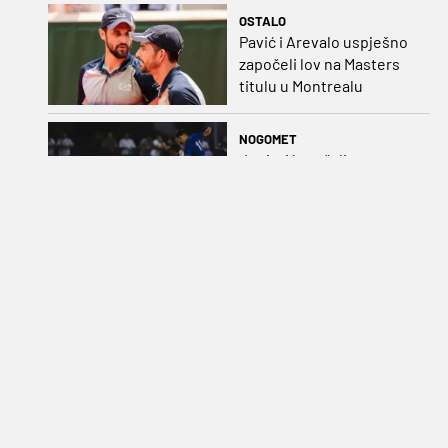
OSTALO
Pavić i Arevalo uspješno
započeli lov na Masters
titulu u Montrealu
NOGOMET
Juniori koračali stopama
seniora: Izvedba
Badeljevih pulena za
čistu peticu protiv
Bruggea!
OSTALO
Mlade Barakude bez
ikakve konkurencije:
Vaterpolisti razbili Egipat
za polufinale SP-a!
NOGOMET
Lyon poslao najskuplje
pojačanje u povijesti na
posudbu u Getafe