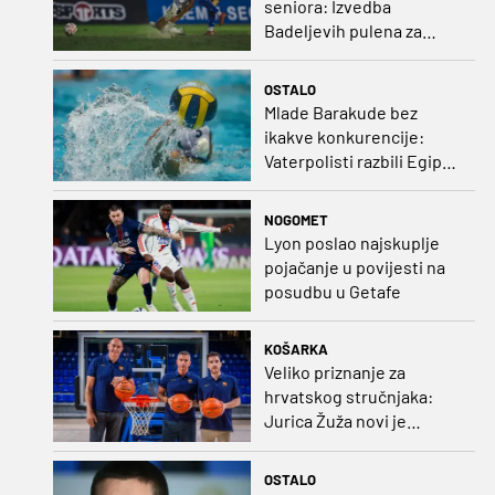
seniora: Izvedba
Badeljevih pulena za
čistu peticu protiv
Bruggea!
OSTALO
Mlade Barakude bez
ikakve konkurencije:
Vaterpolisti razbili Egipat
za polufinale SP-a!
NOGOMET
Lyon poslao najskuplje
pojačanje u povijesti na
posudbu u Getafe
KOŠARKA
Veliko priznanje za
hrvatskog stručnjaka:
Jurica Žuža novi je
pomoćni trener
Barcelone!
OSTALO