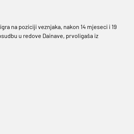
igra na poziciji veznjaka, nakon 14 mjeseci i 19
osudbu u redove Dainave, prvoligaša iz
splelo. Može se reći da ne ide na istu razinu
 terenu, priliku da se razvijam kao igrač kroz
i se za Europu, što je sjajno, ali osobno mi
š prije ukrcavanja na zrakoplov.
 Litve, a ugovor s trećeplasiranom ekipom
ice objavljuju kako se njegov povratak očekuje