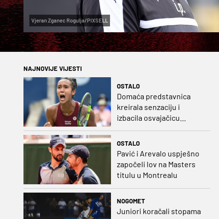
Vjeran Zganec Rogulja/PIXSELL
NAJNOVIJE VIJESTI
OSTALO
Domaća predstavnica
kreirala senzaciju i
izbacila osvajačicu
Roland Garrosa
OSTALO
Pavić i Arevalo uspješno
započeli lov na Masters
titulu u Montrealu
NOGOMET
Juniori koračali stopama