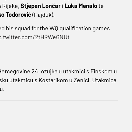
a Rijeke,
Stjepan Lončar
i
Luka Menalo
te
ko Todorović
(Hajduk).
d his squad for the WQ qualification games
c.twitter.com/2tHRWeGNUt
 Hercegovine 24. ožujka u utakmici s Finskom u
eljsku utakmicu s Kostarikom u Zenici. Utakmica
u.