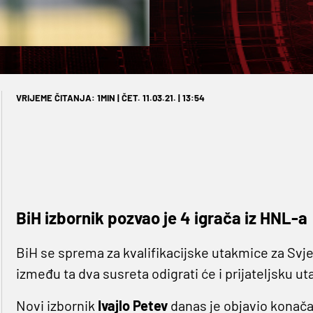
VRIJEME ČITANJA: 1MIN | ČET. 11.03.21. | 13:54
BiH izbornik pozvao je 4 igrača iz HNL-a
BiH se sprema za kvalifikacijske utakmice za Svje
između ta dva susreta odigrati će i prijateljsku 
Novi izbornik
Ivajlo Petev
danas je objavio konača