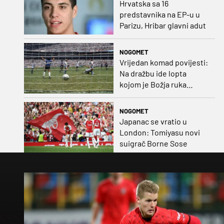
Hrvatska sa 16
predstavnika na EP-u u
Parizu, Hribar glavni adut
NOGOMET
Vrijedan komad povijesti:
Na dražbu ide lopta
kojom je Božja ruka
postigla gol
NOGOMET
Japanac se vratio u
London: Tomiyasu novi
suigrač Borne Sose