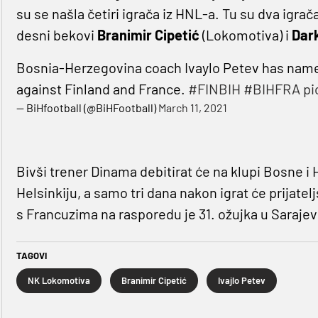
su se našla četiri igrača iz HNL-a. Tu su dva igrač
desni bekovi
Branimir Cipetić
(Lokomotiva) i
Dar
Bosnia-Herzegovina coach Ivaylo Petev has name
against Finland and France.
#FINBIH
#BIHFRA
pi
— BiHfootball (@BiHFootball)
March 11, 2021
Bivši trener Dinama debitirat će na klupi Bosne i
Helsinkiju, a samo tri dana nakon igrat će prijat
s Francuzima na rasporedu je 31. ožujka u Sarajev
TAGOVI
NK Lokomotiva
Branimir Cipetić
Ivajlo Petev