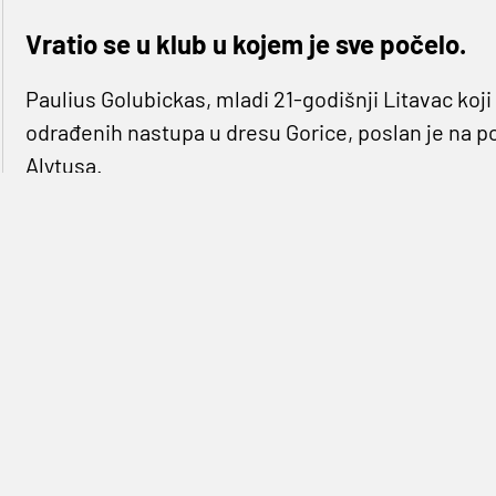
Vratio se u klub u kojem je sve počelo.
Paulius Golubickas, mladi 21-godišnji Litavac koji 
odrađenih nastupa u dresu Gorice, poslan je na p
Alytusa.
"
Iskreno, jako sam zadovoljan što se sve ovako ra
nogometa, no važno mi je što ću dobiti minute na
utakmice. Gorica ima momčad koja pobjeđuje i bor
je iznimno važno igrati
", rekao je mladi nogometa
Golubickas je, inače, standardni reprezentativac
HNL-a ima do 2024. godine.
U Dainavi je započeo svoj nogometni put, a iz Gor
u lipnju, kada istekne posudbeni rok.