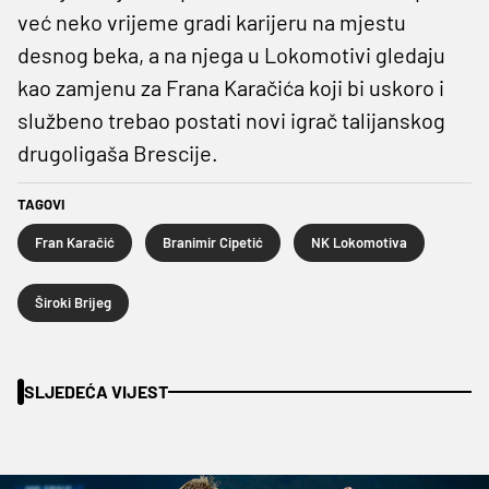
već neko vrijeme gradi karijeru na mjestu
desnog beka, a na njega u Lokomotivi gledaju
kao zamjenu za Frana Karačića koji bi uskoro i
službeno trebao postati novi igrač talijanskog
drugoligaša Brescije.
TAGOVI
Fran Karačić
Branimir Cipetić
NK Lokomotiva
Široki Brijeg
SLJEDEĆA VIJEST