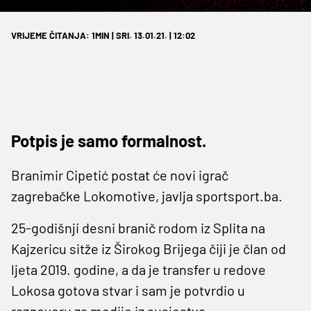
VRIJEME ČITANJA: 1MIN | SRI. 13.01.21. | 12:02
Potpis je samo formalnost.
Branimir Cipetić postat će novi igrač
zagrebačke Lokomotive, javlja sportsport.ba.
25-godišnji desni branič rodom iz Splita na
Kajzericu sitže iz Širokog Brijega čiji je član od
ljeta 2019. godine, a da je transfer u redove
Lokosa gotova stvar i sam je potvrdio u
razgovoru za medije iz susjestva.