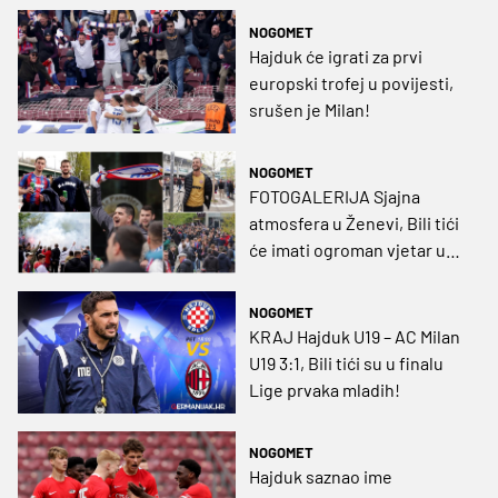
je ovo bilo nestvarno, sada
NOGOMET
je stvarno“
Hajduk će igrati za prvi
europski trofej u povijesti,
srušen je Milan!
NOGOMET
FOTOGALERIJA Sjajna
atmosfera u Ženevi, Bili tići
će imati ogroman vjetar u
leđa!
NOGOMET
KRAJ Hajduk U19 – AC Milan
U19 3:1, Bili tići su u finalu
Lige prvaka mladih!
NOGOMET
Hajduk saznao ime