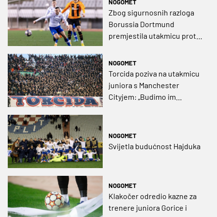
NOGOMET
Zbog sigurnosnih razloga
Borussia Dortmund
premjestila utakmicu protiv
Hajduka
NOGOMET
Torcida poziva na utakmicu
juniora s Manchester
Cityjem: „Budimo im
najsnažniji vitar u leđa na
njihovom putu prema
pobjedi!“
NOGOMET
Svijetla budućnost Hajduka
NOGOMET
Klakočer odredio kazne za
trenere juniora Gorice i