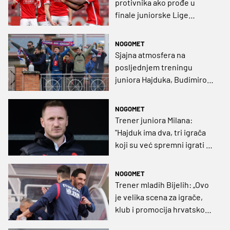
protivnika ako prođe u
finale juniorske Lige
prvaka!
NOGOMET
Sjajna atmosfera na
posljednjem treningu
juniora Hajduka, Budimirove
igrače bodrili i navijači
NOGOMET
Trener juniora Milana:
"Hajduk ima dva, tri igrača
koji su već spremni igrati za
seniore"
NOGOMET
Trener mladih Bijelih: „Ovo
je velika scena za igrače,
klub i promocija hrvatskog
nogometa“