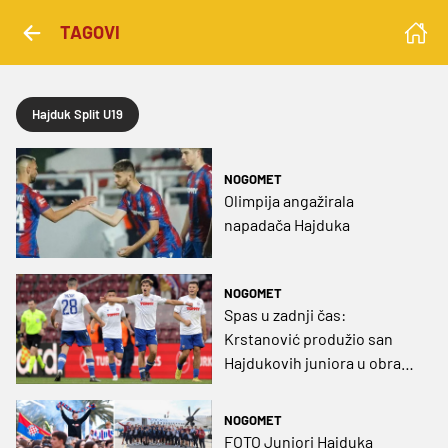
TAGOVI
Hajduk Split U19
NOGOMET
Olimpija angažirala
napadača Hajduka
NOGOMET
Spas u zadnji čas:
Krstanović produžio san
Hajdukovih juniora u obranu
titule
NOGOMET
FOTO Juniori Hajduka