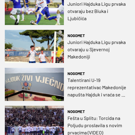
Juniori Hajduka Ligu prvaka
otvaraju bez Biuka i
Ljubičića
NOGOMET
Juniori Hajduka Ligu prvaka
otvaraju u Sjevernoj
Makedoniji
NOGOMET
Talentirani U-19
reprezentativac Makedonije
napušta Hajduk i vraća se u
domovinu
NOGOMET
Fešta u Splitu: Torcida na
Poljudu proslavila s novim
prvacima (VIDEO)