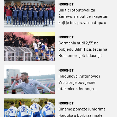
NOGOMET
Bili tići otputovali za
Ženevu, na put će i kapetan
koji je bez prava nastupa u
polufinalu
NOGOMET
Germania nudi 2.55 na
pobjedu Bilih Tića, tečaj na
Rossonere još izdašniji!
NOGOMET
Hajdukovci Antunović i
Vrcić prije povijesne
utakmice: Jednoga
savjetuje Bokšić, a drugi se
divi Hviči, obojica se nadaju
NOGOMET
do finala stići
Dinamo pomaže juniorima
Hajduka u borbi za finale