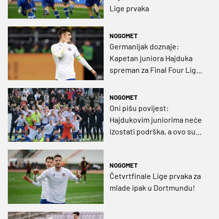
Lige prvaka
NOGOMET
Germanijak doznaje:
Kapetan juniora Hajduka
spreman za Final Four Lige
prvaka!
NOGOMET
Oni pišu povijest:
Hajdukovim juniorima neće
izostati podrška, a ovo su
igrači koji se spremaju na
novi europski pohod
NOGOMET
Četvrtfinale Lige prvaka za
mlade ipak u Dortmundu!