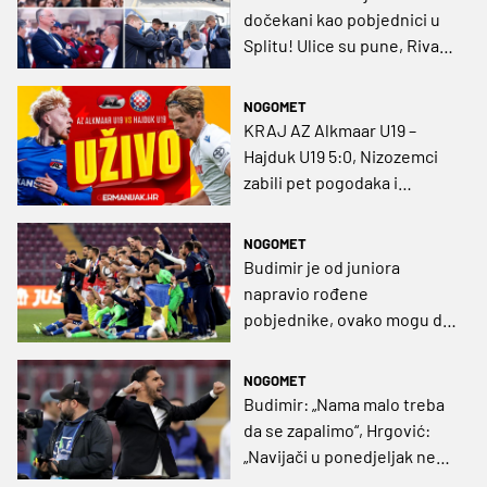
dočekani kao pobjednici u
Splitu! Ulice su pune, Riva
'gori', a 'dica' su glavne
zvijezde
NOGOMET
KRAJ AZ Alkmaar U19 –
Hajduk U19 5:0, Nizozemci
zabili pet pogodaka i
zasluženo stigli do trofeja
NOGOMET
Budimir je od juniora
napravio rođene
pobjednike, ovako mogu do
kraja
NOGOMET
Budimir: „Nama malo treba
da se zapalimo“, Hrgović:
„Navijači u ponedjeljak neće
dolaziti uzalud“, Vrcić: „Prije