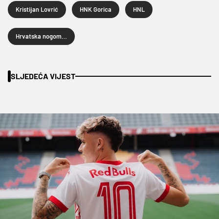
Kristijan Lovrić
HNK Gorica
HNL
Hrvatska nogometna liga
SLJEDEĆA VIJEST