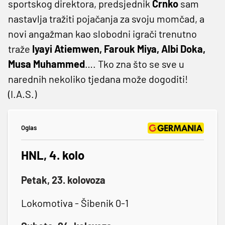
sportskog direktora, predsjednik
Črnko
sam
nastavlja tražiti pojačanja za svoju momčad, a
novi angažman kao slobodni igrači trenutno
traže
Iyayi Atiemwen, Farouk Miya, Albi Doka,
Musa Muhammed
…. Tko zna što se sve u
narednih nekoliko tjedana može dogoditi!
(I.A.S.)
Oglas
HNL, 4. kolo
Petak, 23. kolovoza
Lokomotiva - Šibenik 0-1