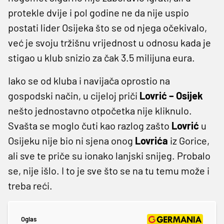
protekle dvije i pol godine ne da nije uspio
postati lider Osijeka što se od njega očekivalo,
već je svoju tržišnu vrijednost u odnosu kada je
stigao u klub snizio za čak 3.5 milijuna eura.
Iako se od kluba i navijača oprostio na
gospodski način, u cijeloj priči
Lovrić – Osijek
nešto jednostavno otpočetka nije kliknulo.
Svašta se moglo čuti kao razlog zašto
Lovrić
u
Osijeku nije bio ni sjena onog
Lovrića
iz Gorice,
ali sve te priče su ionako lanjski snijeg. Probalo
se, nije išlo. I to je sve što se na tu temu može i
treba reći.
Oglas