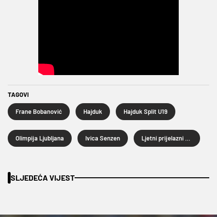
TAGOVI
Frane Bobanović
Hajduk
Hajduk Split U19
Olimpija Ljubljana
Ivica Senzen
Ljetni prijelazni rok 2024.
SLJEDEĆA VIJEST