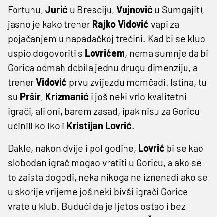
Fortunu,
Jurić
u Bresciju,
Vujnović
u Sumgajit),
jasno je kako trener
Rajko Vidović
vapi za
pojačanjem u napadačkoj trećini. Kad bi se klub
uspio dogovoriti s
Lovrićem
, nema sumnje da bi
Gorica odmah dobila jednu drugu dimenziju, a
trener
Vidović
prvu zvijezdu momčadi. Istina, tu
su
Pršir
,
Krizmanić
i još neki vrlo kvalitetni
igrači, ali oni, barem zasad, ipak nisu za Goricu
učinili koliko i
Kristijan Lovrić
.
Dakle, nakon dvije i pol godine,
Lovrić
bi se kao
slobodan igrač mogao vratiti u Goricu, a ako se
to zaista dogodi, neka nikoga ne iznenadi ako se
u skorije vrijeme još neki bivši igrači Gorice
vrate u klub. Budući da je ljetos ostao i bez