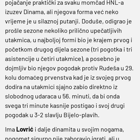
pojačanje praktički za svaku momčad HNL-a
izuzev Dinama, ali njegova forma već neko
vrijeme je u silaznoj putanji. Doduše, odigrao je
prošle sezone nekoliko prilično upečatljivih
utakmica, u najboljoj formi bio je krajem prvog i
početkom drugog dijela sezone (tri pogotka i tri
asistencije u četiri utakmice), a posebno je
dojmljiv bio njegov pogodak protiv Rudeša u 29.
kolu domaćeg prvenstva kad je iz svojeg prvog
dodira na utakmici sjajno zabio direktno iz
slobodnog udaraca u 56. minuti, da bi onda
svega tri minute kasnije postigao i svoj drugi
pogodak u 3-2 slavlju Bijelo-plavih.
Ima
Lovrić
i dalje dinamita u svojim nogama,
nogomet sigurno nije zaboravio igrati, ali u