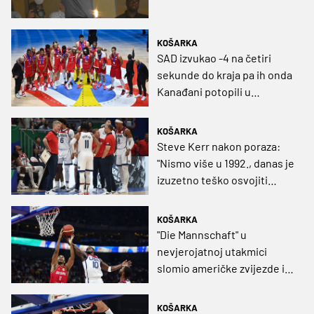
KOŠARKA
SAD izvukao -4 na četiri
sekunde do kraja pa ih onda
Kanađani potopili u
produžetku i okitili se
broncom
KOŠARKA
Steve Kerr nakon poraza:
"Nismo više u 1992., danas je
izuzetno teško osvojiti
zlato. Srbija? Ne trebaju im
savjeti, igraju odlično"
KOŠARKA
"Die Mannschaft" u
nevjerojatnoj utakmici
slomio američke zvijezde i
bukirao veliki finale sa
Srbijom!
KOŠARKA