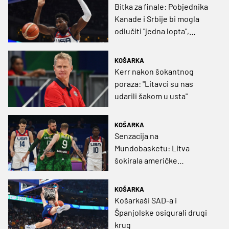
Bitka za finale: Pobjednika
Kanade i Srbije bi mogla
odlučiti "jedna lopta",
Nijemci teško mogu do
velikog iznenađenja protiv
KOŠARKA
SAD-a
Kerr nakon šokantnog
poraza: "Litavci su nas
udarili šakom u usta"
KOŠARKA
Senzacija na
Mundobasketu: Litva
šokirala američke
superstarove
KOŠARKA
Košarkaši SAD-a i
Španjolske osigurali drugi
krug