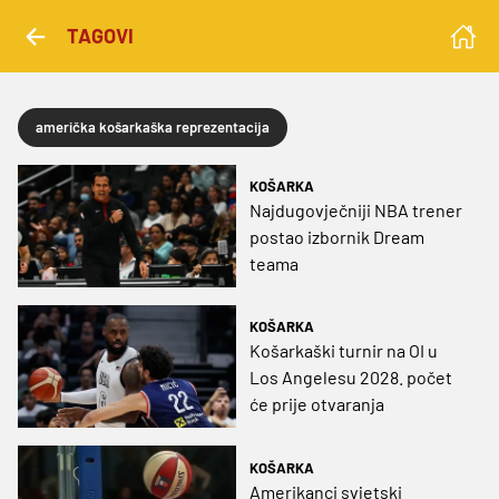
TAGOVI
američka košarkaška reprezentacija
KOŠARKA
Najdugovječniji NBA trener
postao izbornik Dream
teama
KOŠARKA
Košarkaški turnir na OI u
Los Angelesu 2028. počet
će prije otvaranja
KOŠARKA
Amerikanci svjetski