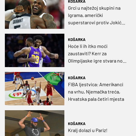
KOŠARKA
Grci u najtežoj skupini na
Igrama, američki
superstarovi protiv Jokića i
društva
KOŠARKA
Hoće li ih itko moći
zaustaviti? Kerr za
Olimpijaske igre stvara novi
Dream Team
KOŠARKA
FIBA ljestvica: Amerikanci
na vrhu, Njemačka treća,
Hrvatska pala četiri mjesta
KOŠARKA
Kralj dolazi u Pariz!