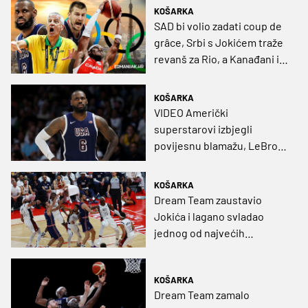
KOŠARKA
SAD bi volio zadati coup de
grâce, Srbi s Jokićem traže
revanš za Rio, a Kanađani i
Nijemci imaju svoju
računicu
KOŠARKA
VIDEO Američki
superstarovi izbjegli
povijesnu blamažu, LeBron
zabio za pobjedu
KOŠARKA
Dream Team zaustavio
Jokića i lagano svladao
jednog od najvećih
konkurenata za zlato
KOŠARKA
Dream Team zamalo