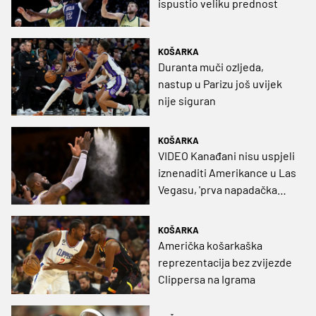
ispustio veliku prednost
KOŠARKA
Duranta muči ozljeda,
nastup u Parizu još uvijek
nije siguran
KOŠARKA
VIDEO Kanađani nisu uspjeli
iznenaditi Amerikance u Las
Vegasu, 'prva napadačka
opcija' ujedno i najefikasnija
KOŠARKA
Američka košarkaška
reprezentacija bez zvijezde
Clippersa na Igrama