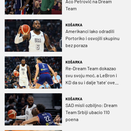
Aco Petrović na Dream
Team
KOŠARKA
Amerikanci lako odradili
Portoriko i osvojili skupinu
bez poraza
KOŠARKA
Re-Dream Team dokazao
svu svoju moć, a LeBron i
KD da su i dalje 'tate' ove
momčadi
KOŠARKA
SAD misli ozbiljno: Dream
Team Srbiji ubacio 110
poena