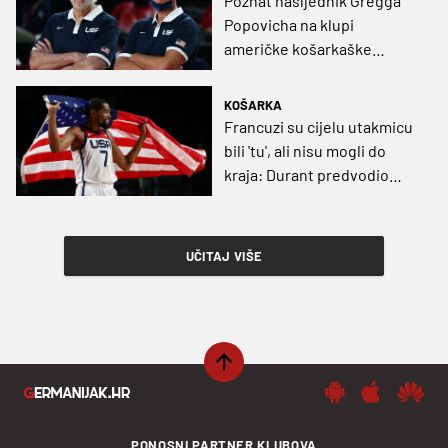
Poznat nasljednik Gregga
Popovicha na klupi
američke košarkaške
reprezentacije
KOŠARKA
Francuzi su cijelu utakmicu
bili 'tu', ali nisu mogli do
kraja: Durant predvodio
SAD do olimpijskog zlata!
UČITAJ VIŠE
PONOSNI PARTNER KLUBOVA