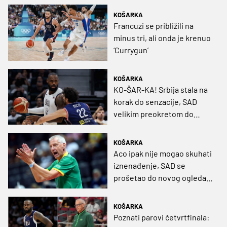
KOŠARKA
Francuzi se približili na
minus tri, ali onda je krenuo
‘Currygun’
KOŠARKA
KO-ŠAR-KA! Srbija stala na
korak do senzacije, SAD
velikim preokretom do
finala!
KOŠARKA
Aco ipak nije mogao skuhati
iznenađenje, SAD se
prošetao do novog ogleda
sa Srbima
KOŠARKA
Poznati parovi četvrtfinala: