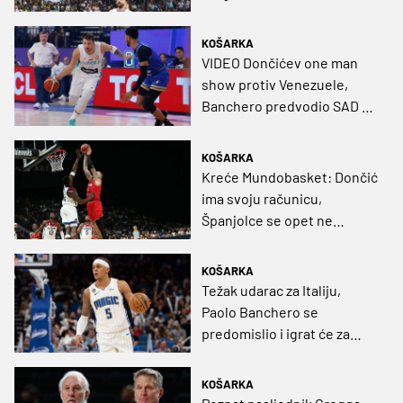
KOŠARKA
VIDEO Dončićev one man
show protiv Venezuele,
Banchero predvodio SAD do
premijerne pobjede
KOŠARKA
Kreće Mundobasket: Dončić
ima svoju računicu,
Španjolce se opet ne
shvaća ozbiljno, a nikad
skromniji SAD je i dalje
KOŠARKA
favorit
Težak udarac za Italiju,
Paolo Banchero se
predomislio i igrat će za
SAD
KOŠARKA