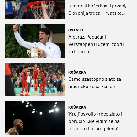
juniorski košarkaški prvaci,
Slovenija treća, Hrvatske
nema ni na mapi
OSTALO
Alcaraz, Pogačar i
Verstappen u užem izboru
za Laureus
KOŠARKA
Osmo uzastopno zlato za
američke košarkašice
KOŠARKA
'Kralj' osvojio treće zlato i
poručio: „Ne vidim se na
Igrama u Los Angelesu“