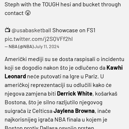
Steph with the TOUGH hesi and bucket through
contact 😤
📺
@usabasketball
Showcase on FS1
pic.twitter.com/j2SQVFf2hl
— NBA (@NBA)
July 11, 2024
Američki mediji su se dosta raspisali o incidentu
koji se dogodio nakon što je odlučeno da
Kawhi
Leonard
neće putovati na Igre u Pariz. U
američkoj reprezentaciji su odlučili kako će
njegova zamjena biti
Derrick White
, košarkaš
Bostona, što je silno razljutilo njegovog
suigrača iz Celticsa
Jaylena Browna
, inače
najkorisnijeg igrača NBA finala u kojem je
Boston protiv Dallasa osvojio prsten