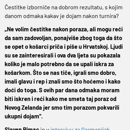
Čestitke izborniče na dobrom rezultatu, s kojim
danom odmaka kakav je dojam nakon turnira?
„Ne volim čestitke nakon poraza, ali mogu reći
da sam zadovoljan, ponajviše zbog toga da što
se opet o košarci priča i piše u Hrvatskoj. Ljudi
su se zainteresirali i ova dva ljeta su pokazala
koliko je malo potrebno da se upali iskra za
košarkom. Što se nas tiče, igrali smo dobro,
imali glavu i rep i znali smo što hoćemo i kako
doći do toga. S ovih par dana odmaka moram
biti iskren i reći kako me smeta taj poraz od
Novog Zelanda jer smo tim porazom pokvarili
ukupni dojam“.
Slaven Rimac
je u
intervjuu za Germanijak