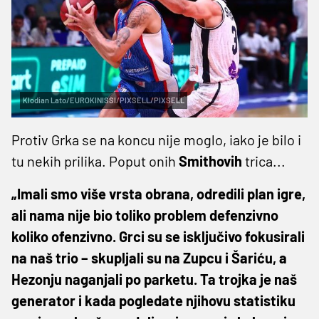
Klodian Lato/EUROKINISSI/PIXSELL/PIXSELL
Protiv Grka se na koncu nije moglo, iako je bilo i
tu nekih prilika. Poput onih
Smithovih
trica...
„Imali smo više vrsta obrana, odredili plan igre,
ali nama nije bio toliko problem defenzivno
koliko ofenzivno. Grci su se isključivo fokusirali
na naš trio – skupljali su na Zupcu i Šariću, a
Hezonju naganjali po parketu. Ta trojka je naš
generator i kada pogledate njihovu statistiku