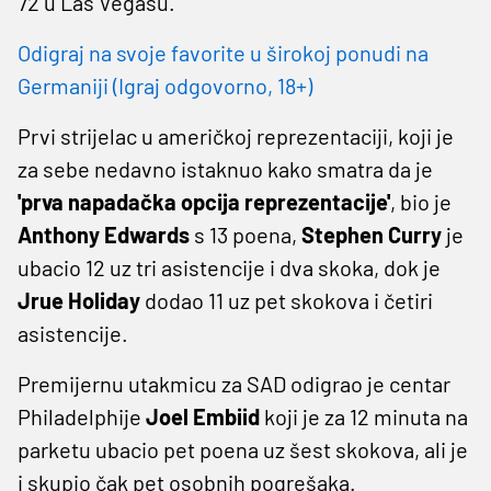
72 u Las Vegasu.
Odigraj na svoje favorite u širokoj ponudi na
Germaniji (Igraj odgovorno, 18+)
Prvi strijelac u američkoj reprezentaciji, koji je
za sebe nedavno istaknuo kako smatra da je
'prva napadačka opcija reprezentacije'
, bio je
Anthony Edwards
s 13 poena,
Stephen Curry
je
ubacio 12 uz tri asistencije i dva skoka, dok je
Jrue Holiday
dodao 11 uz pet skokova i četiri
asistencije.
Premijernu utakmicu za SAD odigrao je centar
Philadelphije
Joel Embiid
koji je za 12 minuta na
parketu ubacio pet poena uz šest skokova, ali je
i skupio čak pet osobnih pogrešaka.