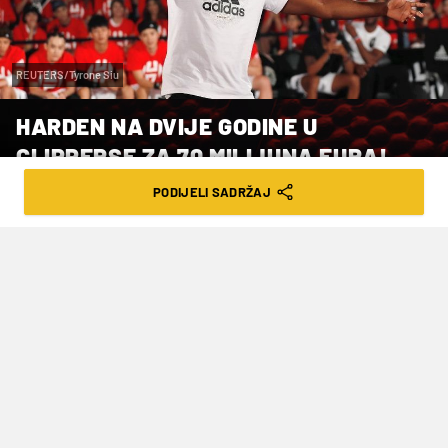
REUTERS/Tyrone Siu
HARDEN NA DVIJE GODINE U
CLIPPERSE ZA 70 MILIJUNA EURA!
PODIJELI SADRŽAJ
VRIJEME ČITANJA: 5MIN | ČET. 11.07.24. | 08:01
Harden je u dresu Clippersa imao
prosjek od 16.6 koševa, 8.5 asistencija i
5.1 skokova u 72 utakmice