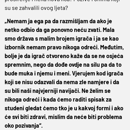
su se zahvalili ovog ljeta?
„Nemam ja ega pa da razmišljam da ako je
netko odbio da ga ponovno neću zvati. Mala
smo država s malim brojem igrača i ja se kao
izbornik nemam pravo nikoga odreći. Međutim,
bolje je da igrač otvoreno kaže da se ne osjeća
spremnim, nego da dođe ovdje na silu pa da to
bude muka i njemu i meni. Vjerujem kod igrača
koji se nisu odazvali da nema zle namjere i da
su bili naši najvjerniji navijači. Ne želim se
nikoga odreći i kada ćemo raditi spisak za
studeni gledat ćemo tko je u kakvoj formi i ako
će svi biti zdravi, mislim da neće biti problema
oko pozivanja“.