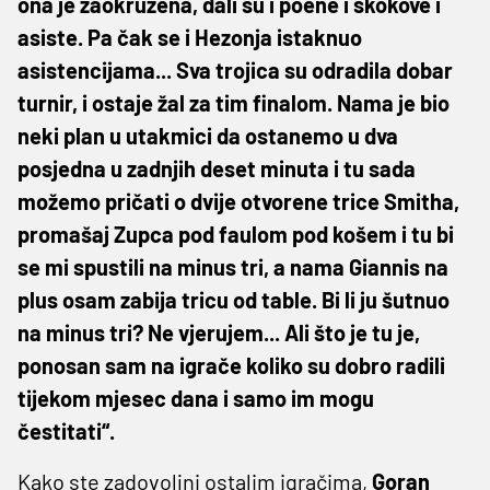
ona je zaokružena, dali su i poene i skokove i
asiste. Pa čak se i Hezonja istaknuo
asistencijama... Sva trojica su odradila dobar
turnir, i ostaje žal za tim finalom. Nama je bio
neki plan u utakmici da ostanemo u dva
posjedna u zadnjih deset minuta i tu sada
možemo pričati o dvije otvorene trice Smitha,
promašaj Zupca pod faulom pod košem i tu bi
se mi spustili na minus tri, a nama Giannis na
plus osam zabija tricu od table. Bi li ju šutnuo
na minus tri? Ne vjerujem... Ali što je tu je,
ponosan sam na igrače koliko su dobro radili
tijekom mjesec dana i samo im mogu
čestitati“.
Kako ste zadovoljni ostalim igračima,
Goran