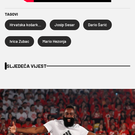
TAGOVI
Hrvatska košarkaška reprezentacija
Josip Sesar
Dario Šarić
Ivica Zubac
Mario Hezonja
SLJEDEĆA VIJEST