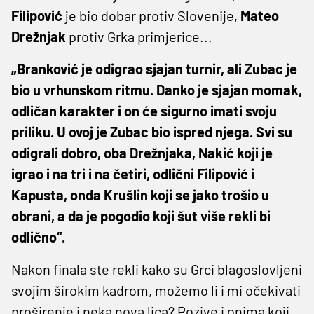
Filipović
je bio dobar protiv Slovenije,
Mateo
Drežnjak
protiv Grka primjerice...
„Branković je odigrao sjajan turnir, ali Zubac je
bio u vrhunskom ritmu. Danko je sjajan momak,
odličan karakter i on će sigurno imati svoju
priliku. U ovoj je Zubac bio ispred njega. Svi su
odigrali dobro, oba Drežnjaka, Nakić koji je
igrao i na tri i na četiri, odlični Filipović i
Kapusta, onda Krušlin koji se jako trošio u
obrani, a da je pogodio koji šut više rekli bi
odlično“.
Nakon finala ste rekli kako su Grci blagoslovljeni
svojim širokim kadrom, možemo li i mi očekivati
proširenje i neka nova lica? Pozive i onima koji