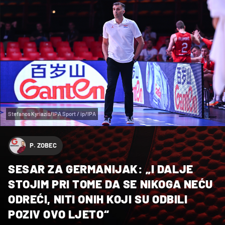
Stefanos Kyriazis/IPA Sport / ip/IPA
P. ZOBEC
SESAR ZA GERMANIJAK: „I DALJE
STOJIM PRI TOME DA SE NIKOGA NEĆU
ODREĆI, NITI ONIH KOJI SU ODBILI
POZIV OVO LJETO“