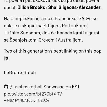
dodali
Dillon Brooks
i
Shai Gligeous
-
Alexander
.
Na Olimpijskim igrama u Francuskoj SAD-e se
nalaze u skupini sa Srbijom, Portorikom i
Južnim Sudanom, dok će Kanada igrati u grupi
sa Španjolskom, Grčkom i Australijom.
Two of this generation's best linking on this oop
🙌
LeBron x Steph
📺
@usabasketball
Showcase on FS1
pic.twitter.com/bf27CbtXRV
— NBA (@NBA)
July 11, 2024