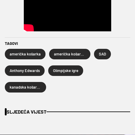
TAGOVI
američka košarka
američka košarkaška reprezentacija
SAD
Anthony Edwards
Olimpijske igre
kanadska košarkaška reprezentacija
SLJEDEĆA VIJEST