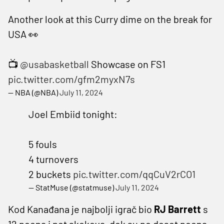
Another look at this Curry dime on the break for
USA 👀
📺
@usabasketball
Showcase on FS1
pic.twitter.com/gfm2myxN7s
— NBA (@NBA)
July 11, 2024
Joel Embiid tonight:
5 fouls
4 turnovers
2 buckets
pic.twitter.com/qqCuV2rCO1
— StatMuse (@statmuse)
July 11, 2024
Kod Kanađana je najbolji igrač bio
RJ Barrett
s
12 poena i pet skokova, dok su po deset poena