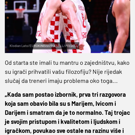
Klodian Lato/EUROKINISSI/PIXSELL/PIXSELL
Od starta ste imali tu mantru o zajedništvu, kako
su igrači prihvatili vašu filozofiju? Nije rijedak
slučaj da treneri imaju problema oko toga...
„Kada sam postao izbornik, prva tri razgovora
koja sam obavio bila su s Marijem, Ivicom i
Darijem i smatram da je to normalno. Taj trojac
je svojim pristupom i kvalitetom i ljudskom i
igračkom, povukao sve ostale na razinu više i