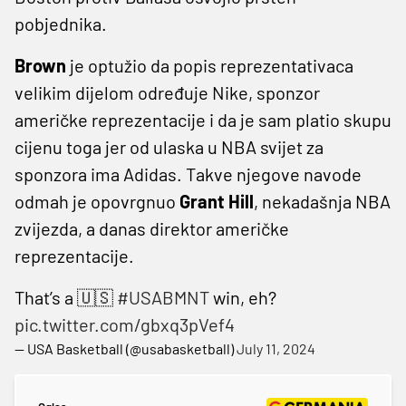
pobjednika.
Brown
je optužio da popis reprezentativaca
velikim dijelom određuje Nike, sponzor
američke reprezentacije i da je sam platio skupu
cijenu toga jer od ulaska u NBA svijet za
sponzora ima Adidas. Takve njegove navode
odmah je opovrgnuo
Grant Hill
, nekadašnja NBA
zvijezda, a danas direktor američke
reprezentacije.
That’s a 🇺🇸
#USABMNT
win, eh?
pic.twitter.com/gbxq3pVef4
— USA Basketball (@usabasketball)
July 11, 2024