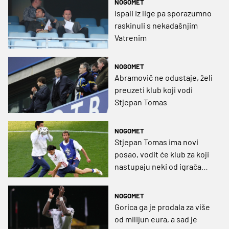
NOGOMET
Ispali iz lige pa sporazumno
raskinuli s nekadašnjim
Vatrenim
NOGOMET
Abramovič ne odustaje, želi
preuzeti klub koji vodi
Stjepan Tomas
NOGOMET
Stjepan Tomas ima novi
posao, vodit će klub za koji
nastupaju neki od igrača
koji su igrali u HNL-u
NOGOMET
Gorica ga je prodala za više
od milijun eura, a sad je