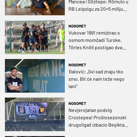
Mancea i Göztepe: Rômulo u
RB Leipzigu za 20+5 milijuna
eura!
NOGOMET
Vukovar 1991 remizirao s
osmom momčadi Turske,
Törles Knöll postigao dva
pogotka
NOGOMET
Đalović: „Svi sad znaju tko
smo. Bit će nam teže nego
lani“
NOGOMET
Nevjerojatan podvig
Crostepea! Prošlosezonski
drugoligaš izbacio Beşiktaş
i nakon 49 godina izborio