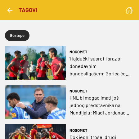
TAGOVI
Göztepe
NOGOMET
'Hajdučki' susret i sraz s
donedavnim
bundesligašem: Gorica će
na pripremama biti na
pravim testovima
NOGOMET
HNL bi mogao imati još
jednog predstavnika na
Mundijalu: Mladi Jordanac
na širem popisu za Ameriku!
NOGOMET
Dok jedni troše, drugi