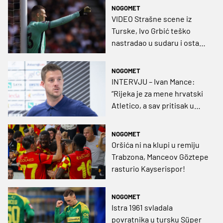
polufinale Kupa
NOGOMET
VIDEO Strašne scene iz
Turske, Ivo Grbić teško
nastradao u sudaru i ostao
ležati na tlu
NOGOMET
INTERVJU – Ivan Mance:
“Rijeka je za mene hrvatski
Atletico, a sav pritisak u
derbiju je na Hajduku. HNL?
Prestanimo ga gaziti!
NOGOMET
Oršića ni na klupi u remiju
Trabzona, Manceov Göztepe
rasturio Kayserispor!
NOGOMET
Istra 1961 svladala
povratnika u tursku Süper