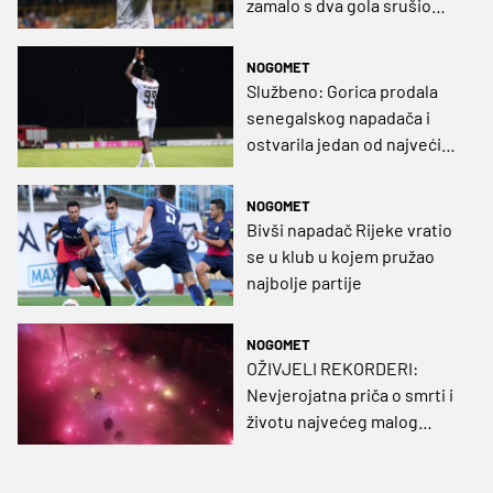
zamalo s dva gola srušio
posrnulog velikana (VIDEO)
NOGOMET
Službeno: Gorica prodala
senegalskog napadača i
ostvarila jedan od najvećih
transfera u povijesti
NOGOMET
Bivši napadač Rijeke vratio
se u klub u kojem pružao
najbolje partije
NOGOMET
OŽIVJELI REKORDERI:
Nevjerojatna priča o smrti i
životu najvećeg malog
kluba u Turskoj (VIDEO)