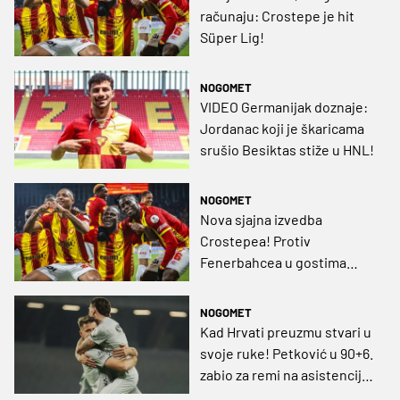
računaju: Crostepe je hit
Süper Lig!
NOGOMET
VIDEO Germanijak doznaje:
Jordanac koji je škaricama
srušio Besiktas stiže u HNL!
NOGOMET
Nova sjajna izvedba
Crostepea! Protiv
Fenerbahcea u gostima
uzeli su bod, a malo je
nedostajalo i za sva tri!
NOGOMET
Kad Hrvati preuzmu stvari u
svoje ruke! Petković u 90+6.
zabio za remi na asistenciju
Smolčića!