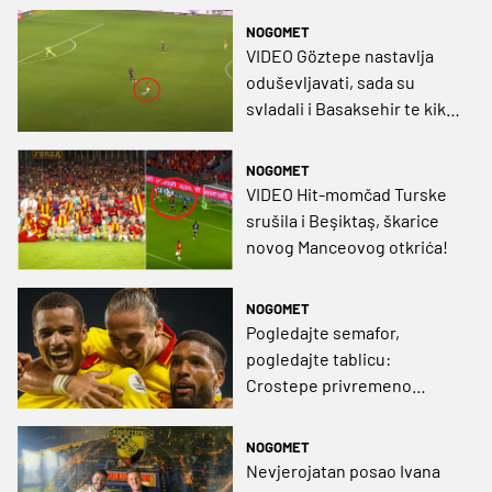
NOGOMET
VIDEO Göztepe nastavlja
oduševljavati, sada su
svladali i Basaksehir te kiks
Fenerbahcea iskoristili za
skok na treće mjesto!
NOGOMET
VIDEO Hit-momčad Turske
srušila i Beşiktaş, škarice
novog Manceovog otkrića!
NOGOMET
Pogledajte semafor,
pogledajte tablicu:
Crostepe privremeno
preuzeo vrh Süper Lig!
NOGOMET
Nevjerojatan posao Ivana