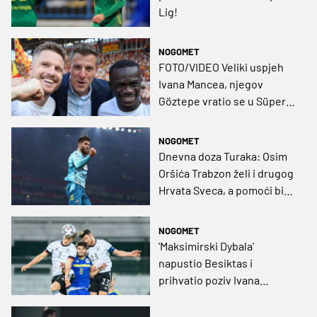
Lig!
NOGOMET
FOTO/VIDEO Veliki uspjeh
Ivana Mancea, njegov
Göztepe vratio se u Süper
Ligu!
NOGOMET
Dnevna doza Turaka: Osim
Oršića Trabzon želi i drugog
Hrvata Sveca, a pomoći bi
trebao i Dragan Šolak
NOGOMET
'Maksimirski Dybala'
napustio Besiktas i
prihvatio poziv Ivana
Mancea, dogovorena
jednogodišnja posudba