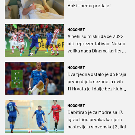
Boki - nema predaje!
NOGOMET
A neki su mislili da će 2022.
biti reprezentativac: Nekoć
velika nada Dinama karijeru
nastavlja u Serie D
NOGOMET
Dva tjedna ostalo je do kraja
prvog dijela sezone, a ovih
11 Hrvata je i dalje bez kluba!
(GRAFIKA)
NOGOMET
Debitirao je za Modre sa 17,
igrao Ligu prvaka, karijeru
nastavlja u slovenskoj 2. ligi