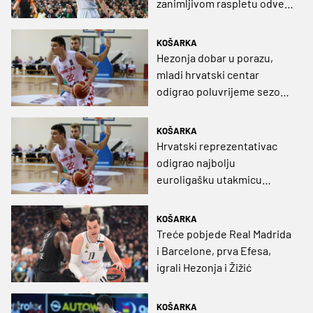
zanimljivom raspletu odveo
Efes u doigravanje
KOŠARKA
Hezonja dobar u porazu,
mladi hrvatski centar
odigrao poluvrijeme sezone
u pobjedi protiv Partizana
KOŠARKA
Hrvatski reprezentativac
odigrao najbolju
euroligašku utakmicu
karijere
KOŠARKA
Treće pobjede Real Madrida
i Barcelone, prva Efesa,
igrali Hezonja i Žižić
KOŠARKA