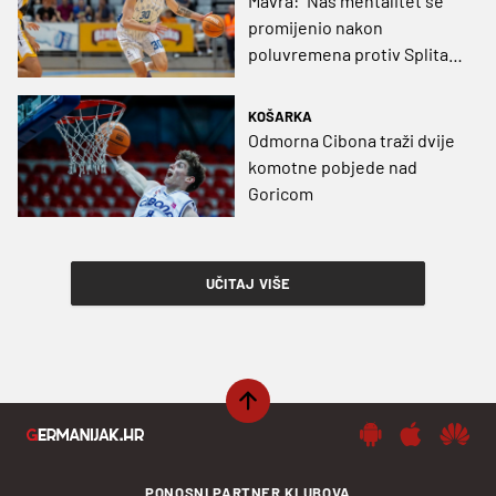
Mavra: "Naš mentalitet se
promijenio nakon
poluvremena protiv Splita i
sada opet igramo dobru
košarku"
KOŠARKA
Odmorna Cibona traži dvije
komotne pobjede nad
Goricom
UČITAJ VIŠE
PONOSNI PARTNER KLUBOVA