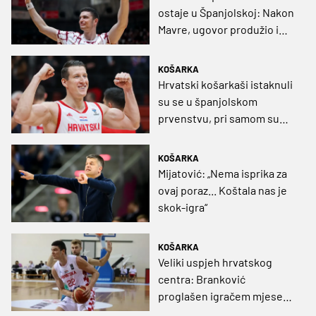
ostaje u Španjolskoj: Nakon
Mavre, ugovor produžio i
ključni centar kluba
KOŠARKA
Hrvatski košarkaši istaknuli
su se u španjolskom
prvenstvu, pri samom su
vrhu u nekoliko statističkih
rubrika
KOŠARKA
Mijatović: „Nema isprika za
ovaj poraz... Koštala nas je
skok-igra“
KOŠARKA
Veliki uspjeh hrvatskog
centra: Branković
proglašen igračem mjeseca
svoje momčadi