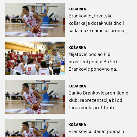
KOŠARKA
Branković: „Hrvatska
košarka je dotaknula dno i
sada može samo ići prema
naprijed“
KOŠARKA
Mijatović poslao Fibi
prošireni popis: Božić i
Branković ponovno na
popisu, vraća se i bivši NBA
centar?
KOŠARKA
Danko Branković promijenio
klub, reprezentacija bi od
toga mogla profitirati
KOŠARKA
Brankoviću deset poena u