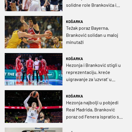
solidne role Brankovića i
Žižića
KOŠARKA
Težak poraz Bayerna,
Branković solidan u maloj
minutaži
KOŠARKA
Hezonja i Branković stigli u
reprezentaciju, kreće
uigravanje za 'uzvrat' u
Sarajevu
KOŠARKA
Hezonja najbolji u pobjedi
Real Madrida, Branković
poraz od Fenera ispratio s
klupe