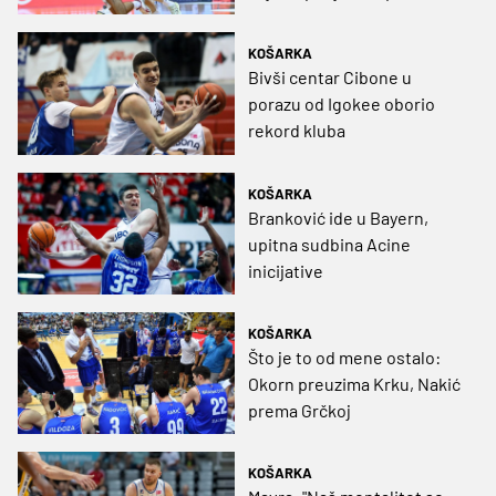
Draženovom domu
KOŠARKA
Bivši centar Cibone u
porazu od Igokee oborio
rekord kluba
KOŠARKA
Branković ide u Bayern,
upitna sudbina Acine
inicijative
KOŠARKA
Što je to od mene ostalo:
Okorn preuzima Krku, Nakić
prema Grčkoj
KOŠARKA