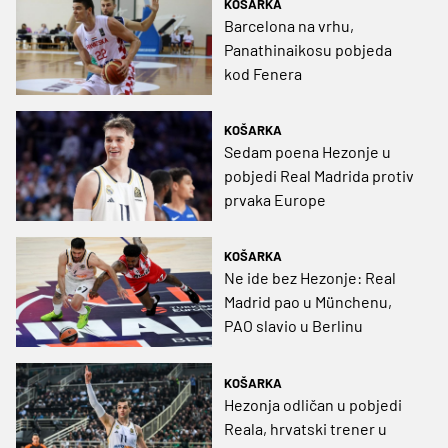
KOŠARKA
Barcelona na vrhu,
Panathinaikosu pobjeda
kod Fenera
KOŠARKA
Sedam poena Hezonje u
pobjedi Real Madrida protiv
prvaka Europe
KOŠARKA
Ne ide bez Hezonje: Real
Madrid pao u Münchenu,
PAO slavio u Berlinu
KOŠARKA
Hezonja odličan u pobjedi
Reala, hrvatski trener u