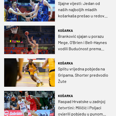
Sjajne vijesti: Jedan od
naših najboljih mladih
košarkaša prešao u redove
euroligaša
KOŠARKA
Branković sjajan u porazu
Mege, O'Brien i Bell-Haynes
vodili Budućnost prema
pobjedi
KOŠARKA
Splitu vrijedna pobjeda na
Gripama, Shorter predvodio
Žute
KOŠARKA
Raspad Hrvatske u zadnjoj
četvrtini: Miličić i Poljaci
ovjerili pobjedu u punom