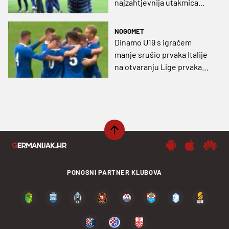
najzahtjevnija utakmica
otkad sam ovdje
NOGOMET
Dinamo U19 s igračem
manje srušio prvaka Italije
na otvaranju Lige prvaka
(VIDEO)
PONOSNI PARTNER KLUBOVA