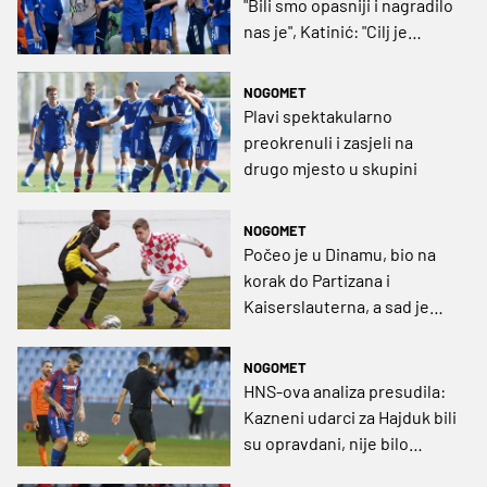
"Bili smo opasniji i nagradilo
nas je", Katinić: "Cilj je
osvajanje grupe, spremni
smo"
NOGOMET
Plavi spektakularno
preokrenuli i zasjeli na
drugo mjesto u skupini
NOGOMET
Počeo je u Dinamu, bio na
korak do Partizana i
Kaiserslauterna, a sad je
kod Vladimira Petrovića u
Austriji
NOGOMET
HNS-ova analiza presudila:
Kazneni udarci za Hajduk bili
su opravdani, nije bilo
penala za Dinamo