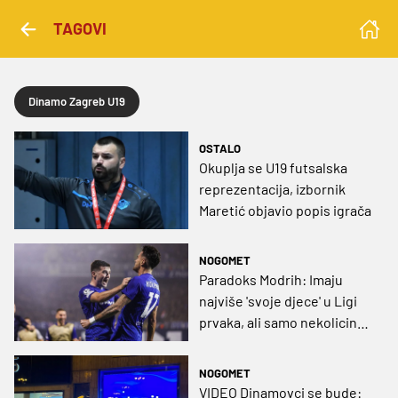
TAGOVI
Dinamo Zagreb U19
OSTALO
Okuplja se U19 futsalska
reprezentacija, izbornik
Maretić objavio popis igrača
NOGOMET
Paradoks Modrih: Imaju
najviše 'svoje djece' u Ligi
prvaka, ali samo nekolicina
je dostojna prve momčadi
NOGOMET
VIDEO Dinamovci se bude: