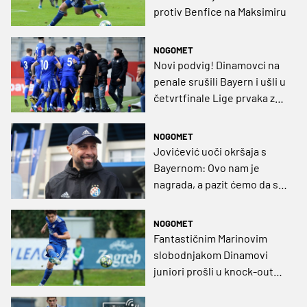
protiv Benfice na Maksimiru
NOGOMET
Novi podvig! Dinamovci na
penale srušili Bayern i ušli u
četvrtfinale Lige prvaka za
mlade
NOGOMET
Jovićević uoči okršaja s
Bayernom: Ovo nam je
nagrada, a pazit ćemo da se
ne rukujemo s nepoznatima
NOGOMET
Fantastičnim Marinovim
slobodnjakom Dinamovi
juniori prošli u knock-out
fazu Lige prvaka (VIDEO)