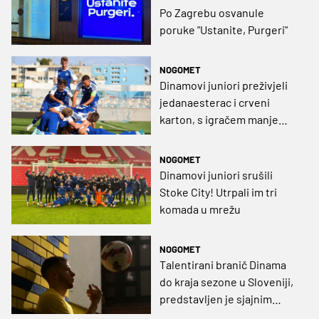
Po Zagrebu osvanule
poruke "Ustanite, Purgeri"
NOGOMET
Dinamovi juniori preživjeli
jedanaesterac i crveni
karton, s igračem manje
svladali prvaka Turske
NOGOMET
Dinamovi juniori srušili
Stoke City! Utrpali im tri
komada u mrežu
NOGOMET
Talentirani branič Dinama
do kraja sezone u Sloveniji,
predstavljen je sjajnim
videom