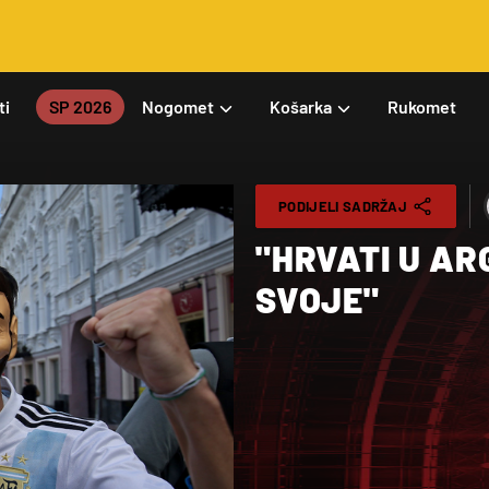
ti
SP 2026
Nogomet
Košarka
Rukomet
PODIJELI SADRŽAJ
"HRVATI U AR
SVOJE"