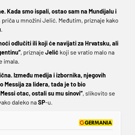
ne. Kada smo ispali, ostao sam na Mundijalu i
, priča u množini Jelić. Međutim, priznaje kako
u
.
i odlučiti ili koji će navijati za Hrvatsku, ali
gentinu”
, priznaje
Jelić
koji se vratio malo na
e imala.
ična. Između medija i izbornika, njegovih
Messija za lidera, tada je to bio
Messi otac, ostali su mu sinovi”
, slikovito se
ako daleko na
SP
-u.