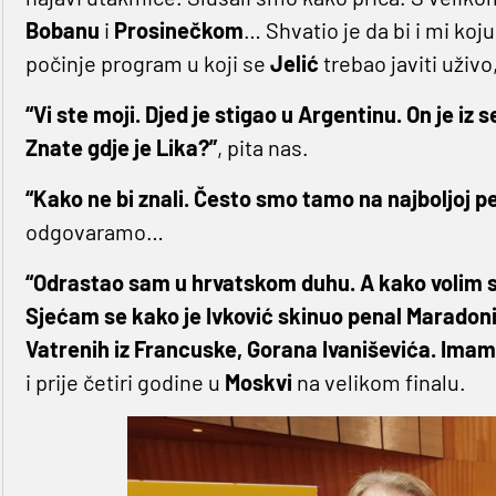
Bobanu
i
Prosinečkom
… Shvatio je da bi i mi koj
počinje program u koji se
Jelić
trebao javiti uživ
“Vi ste moji. Djed je stigao u Argentinu. On je iz 
Znate gdje je Lika?”
, pita nas.
“Kako ne bi znali. Često smo tamo na najboljoj pe
odgovaramo…
“Odrastao sam u hrvatskom duhu. A kako volim s
Sjećam se kako je Ivković skinuo penal Maradoni
Vatrenih iz Francuske, Gorana Ivaniševića. Imam 
i prije četiri godine u
Moskvi
na velikom finalu.