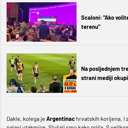
Scaloni: "Ako voli
terenu"
Na posljednjem tre
strani mediji okup
Dakle, kolega je
Argentinac
hrvatskih korijena. I
najavi utakmice. Slušali smo kako priča. S velik