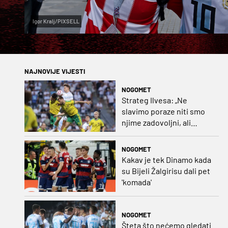
Igor Kralj/PIXSELL
NAJNOVIJE VIJESTI
NOGOMET
Strateg Ilvesa: „Ne
slavimo poraze niti smo
njime zadovoljni, ali
možemo biti ponosni jer
smo pokazali karakter”
NOGOMET
Kakav je tek Dinamo kada
su Bijeli Žalgirisu dali pet
'komada'
NOGOMET
Šteta što nećemo gledati