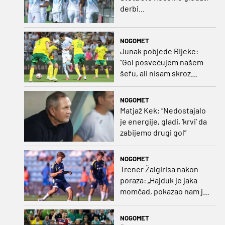
derbi...
NOGOMET
Junak pobjede Rijeke:
“Gol posvećujem našem
šefu, ali nisam skroz
zadovoljan, trebali smo
pobijediti s dva, tri gola
NOGOMET
razlike”
Matjaž Kek: “Nedostajalo
je energije, gladi, ‘krvi’ da
zabijemo drugi gol”
NOGOMET
Trener Žalgirisa nakon
poraza: „Hajduk je jaka
momčad, pokazao nam je
kako se igra nogomet”
NOGOMET