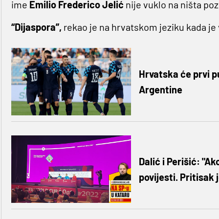
ime
Emilio
Frederico
Jelić
nije vuklo na ništa po
“Dijaspora”,
rekao je na hrvatskom jeziku kada je 
Hrvatska će prvi p
Argentine
Dalić i Perišić: "A
povijesti. Pritisak 