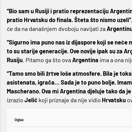
“Bio sam u Rusiji i pratio reprezentaciju Argenti
pratio Hrvatsku do finala. Šteta što nismo uzeli”
će da na današnjem dvoboju navijati za
Argentin
“Sigurno ima puno nas iz dijaspore koji se neće moć
to su starije generacije. Ove novije ipak su za Ar
Rusiju
. Pitamo ga što ova
Argentina
ima a ona nij
“Tamo smo bili žrtve loše atmosfere. Bila je toks
asistenata, igrača… Sada je to puno bolje. Imamo 
Mascherano. Ova mi Argentina djeluje tako da je 
izrazio
Jelić
koji priznaje da nije vidio
Hrvatsku
ov
Oglas