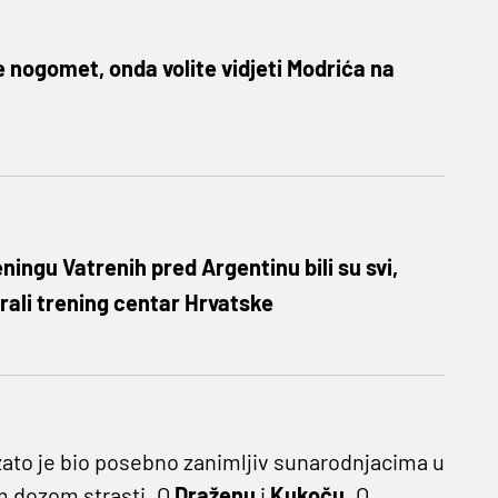
te nogomet, onda volite vidjeti Modrića na
ningu Vatrenih pred Argentinu bili su svi,
irali trening centar Hrvatske
 zato je bio posebno zanimljiv sunarodnjacima u
om dozom strasti. O
Draženu
i
Kukoču
. O