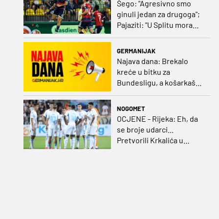
Šego: "Agresivno smo
ginuli jedan za drugoga";
Pajaziti: "U Splitu moramo
dovršiti posao"
GERMANIJAK
Najava dana: Brekalo
kreće u bitku za
Bundesligu, a košarkaški
kadeti po A diviziju
NOGOMET
OCJENE - Rijeka: Eh, da
se broje udarci...
Pretvorili Krkalića u
junaka, a izlet na uzvrat u
ozbiljan posao!