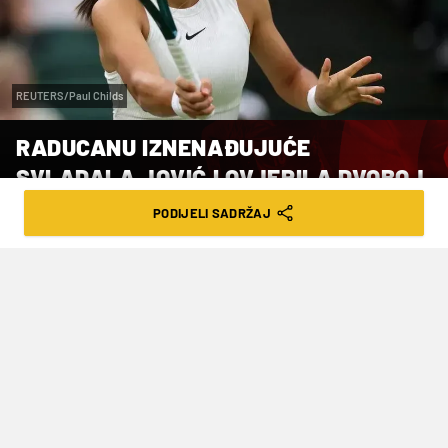
REUTERS/Paul Childs
RADUCANU IZNENAĐUJUĆE
SVLADALA JOVIĆ I OVJERILA DVOBOJ
ZA TITULU S VEKIĆ
PODIJELI SADRŽAJ
VRIJEME ČITANJA: 2MIN | SUB. 13.06.26. | 22:45
Za Raducanu je to bio drugi nastup u