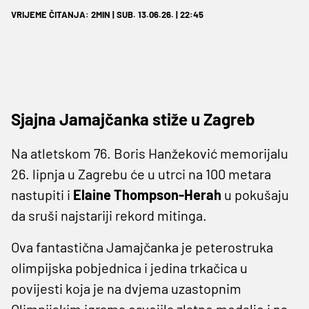
VRIJEME ČITANJA: 2MIN | SUB. 13.06.26. | 22:45
Sjajna Jamajčanka stiže u Zagreb
Na atletskom 76. Boris Hanžeković memorijalu
26. lipnja u Zagrebu će u utrci na 100 metara
nastupiti i
Elaine Thompson-Herah
u pokušaju
da sruši najstariji rekord mitinga.
Ova fantastična Jamajčanka je peterostruka
olimpijska pobjednica i jedina trkačica u
povijesti koja je na dvjema uzastopnim
Olimpijskim igrama osvojila zlatne medalje i na