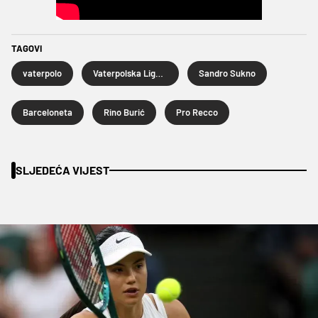
TAGOVI
vaterpolo
Vaterpolska Liga prvaka
Sandro Sukno
Barceloneta
Rino Burić
Pro Recco
SLJEDEĆA VIJEST