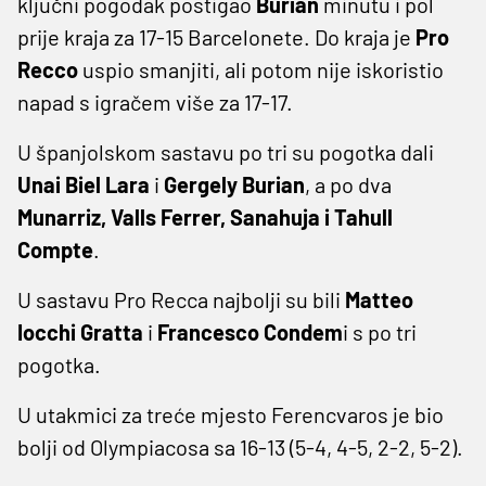
ključni pogodak postigao
Burian
minutu i pol
prije kraja za 17-15 Barcelonete. Do kraja je
Pro
Recco
uspio smanjiti, ali potom nije iskoristio
napad s igračem više za 17-17.
U španjolskom sastavu po tri su pogotka dali
Unai Biel Lara
i
Gergely Burian
, a po dva
Munarriz, Valls Ferrer, Sanahuja i Tahull
Compte
.
U sastavu Pro Recca najbolji su bili
Matteo
Iocchi Gratta
i
Francesco Condem
i s po tri
pogotka.
U utakmici za treće mjesto Ferencvaros je bio
bolji od Olympiacosa sa 16-13 (5-4, 4-5, 2-2, 5-2).