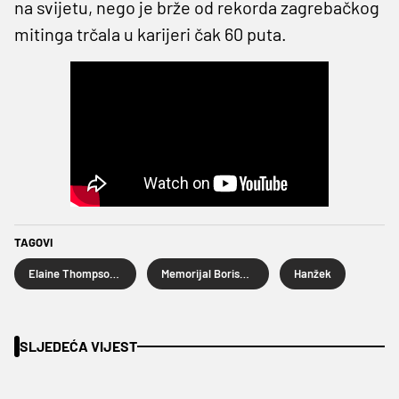
na svijetu, nego je brže od rekorda zagrebačkog
mitinga trčala u karijeri čak 60 puta.
TAGOVI
Elaine Thompson-Herah
Memorijal Borisa Hanžekovića
Hanžek
SLJEDEĆA VIJEST