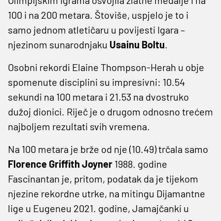
100 i na 200 metara. Štoviše, uspjelo je to i
samo jednom atletičaru u povijesti Igara –
njezinom sunarodnjaku
Usainu
Boltu
.
Osobni rekordi Elaine Thompson-Herah u obje
spomenute disciplini su impresivni: 10.54
sekundi na 100 metara i 21.53 na dvostruko
dužoj dionici. Riječ je o drugom odnosno trećem
najboljem rezultati svih vremena.
Na 100 metara je brže od nje (10.49) trčala samo
Florence
Griffith
Joyner
1988. godine
Fascinantan je, pritom, podatak da je tijekom
njezine rekordne utrke, na mitingu Dijamantne
lige u Eugeneu 2021. godine, Jamajčanki u