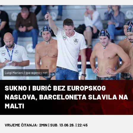
Luigi Mariani / ipa-agency.net
SUKNO I BURIĆ BEZ EUROPSKOG
NASLOVA, BARCELONETA SLAVILA NA
MALTI
VRIJEME ČITANJA: 2MIN | SUB. 13.06.26. | 22:45