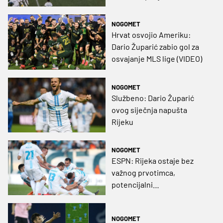
minuti (VIDEO)
NOGOMET
Hrvat osvojio Ameriku:
Dario Župarić zabio gol za
osvajanje MLS lige (VIDEO)
NOGOMET
Službeno: Dario Župarić
ovog siječnja napušta
Rijeku
NOGOMET
ESPN: Rijeka ostaje bez
važnog prvotimca,
potencijalni
reprezentativac seli u MLS
NOGOMET