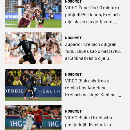
NOGOMET
VIDEO Župariću 90 minuta u
pobjedi Portlanda, Kreilach
nije ulazio u uvjerljivom
trijumfu Reala
NOGOMET
Župarić i Kreilach odigrali
'nulu', Biuk ušao u nastavku,
a Kahlina branio cijelu
utakmicu
NOGOMET
VIDEO Biuk asistirao u
remiju Los Angelesa,
Kreilach na klupi, Kahlina i
Župarić propustili svoje
utakmice
NOGOMET
VIDEO Biuku i Kreilachu
posljednjih 15 minuta u