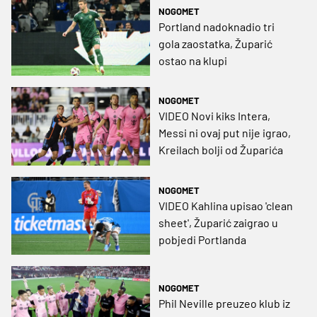
NOGOMET
Portland nadoknadio tri
gola zaostatka, Župarić
ostao na klupi
NOGOMET
VIDEO Novi kiks Intera,
Messi ni ovaj put nije igrao,
Kreilach bolji od Župarića
NOGOMET
VIDEO Kahlina upisao 'clean
sheet', Župarić zaigrao u
pobjedi Portlanda
NOGOMET
Phil Neville preuzeo klub iz