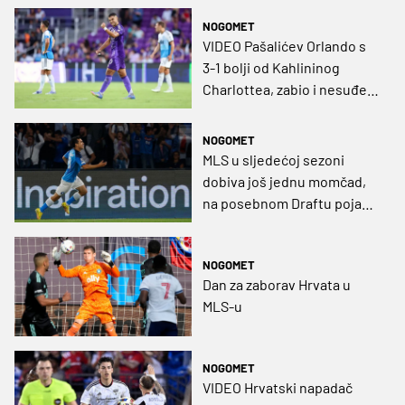
NOGOMET
VIDEO Pašalićev Orlando s
3-1 bolji od Kahlininog
Charlottea, zabio i nesuđeni
dinamovac
NOGOMET
MLS u sljedećoj sezoni
dobiva još jednu momčad,
na posebnom Draftu pojavili
se Kreilach, Župarić,
Insigne, Vela…
NOGOMET
Dan za zaborav Hrvata u
MLS-u
NOGOMET
VIDEO Hrvatski napadač