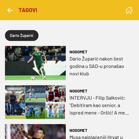
TAGOVI
Dario Župarić
NOGOMET
Dario Župarić nakon šest
godina u SAD-u pronašao
novi klub
NOGOMET
INTERVJU - Filip Salković:
"Debitiram kao senior, a
ispred mene - Oršić! A meni
u glavi kako u garaži slavim
njegov gol..."
NOGOMET
Musa najplaćeniji Hrvat u