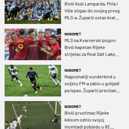
Bivši klub Lamparda, Pirla i
Ville stigao do svojeg prvog
MLS-a, Župarić ostao kratak
(VIDEO)
NOGOMET
MLS na Kvarnerski pogon:
Bivši kapetan Rijeke
strijelac za Real Salt Lake
(VIDEO)
NOGOMET
Najpoznatiji vunderkind u
svijetu FM-a zabio u golijadi
pa ispao, Župarić precizan s
bijele točke (VIDEO)
NOGOMET
Bivši prvotimac Rijeke
kiksom odnio svojoj
momčadi pobjedu u 93.