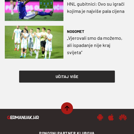
HNL gubitnici: Ovo su igrači
kojima je najviše pala cijena
NOGOMET
„Vjerovali smo da možemo,
ali ispadanje nije kraj
svijeta“
UČITAJ VIŠE
PONOSNI PARTNER KLUBOVA