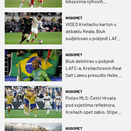
kiksevima njihovih
momčadi, Župarić jedini
odradio svih 90 minuta
NOGOMET
VIDEO Kreilachu karton u
debaklu Reala, Biuk
sudjelovao u pobjedi LAFC-
a, Župariću svih 90 minuta u
'nuli' Timbersa
NOGOMET
Biuk debitirao u pobjedi
LAFC-a, Kreilachovom Real
Salt Lakeu presudio Heber,
Kahlina ni u zapisniku
NOGOMET
Počeo MLS: Četiri Hrvata
pod svjetlima reflektora,
Kreilach opet zabio, Stipe
Biuk još čeka svoj debi
NOGOMET