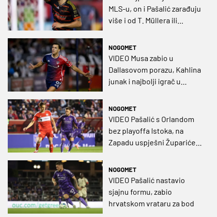
MLS-u, on i Pašalić zarađuju
više i od T. Müllera ili
Suareza
NOGOMET
VIDEO Musa zabio u
Dallasovom porazu, Kahlina
junak i najbolji igrač u
pobjedi Charlottea
NOGOMET
VIDEO Pašalić s Orlandom
bez playoffa Istoka, na
Zapadu uspješni Župarićevi
Timbersi
NOGOMET
VIDEO Pašalić nastavio
sjajnu formu, zabio
hrvatskom vrataru za bod