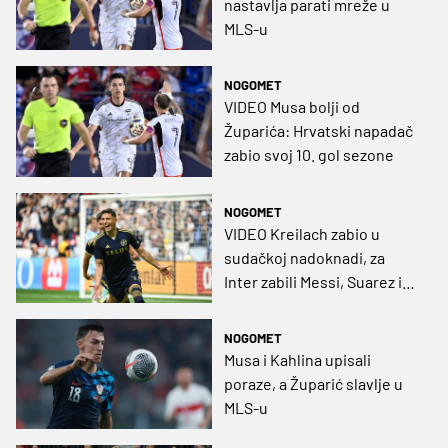
nastavlja parati mreže u
MLS-u
NOGOMET
VIDEO Musa bolji od
Župarića: Hrvatski napadač
zabio svoj 10. gol sezone
NOGOMET
VIDEO Kreilach zabio u
sudačkoj nadoknadi, za
Inter zabili Messi, Suarez i
Alaba
NOGOMET
Musa i Kahlina upisali
poraze, a Župarić slavlje u
MLS-u