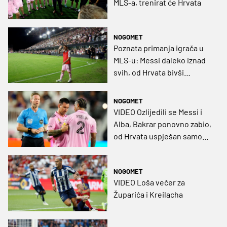
MLS-a, trenirat će Hrvata
NOGOMET
Poznata primanja igrača u
MLS-u: Messi daleko iznad
svih, od Hrvata bivši
kapetan Rijeke na vrhu
NOGOMET
VIDEO Ozlijedili se Messi i
Alba, Bakrar ponovno zabio,
od Hrvata uspješan samo
Župarić
NOGOMET
VIDEO Loša večer za
Župarića i Kreilacha