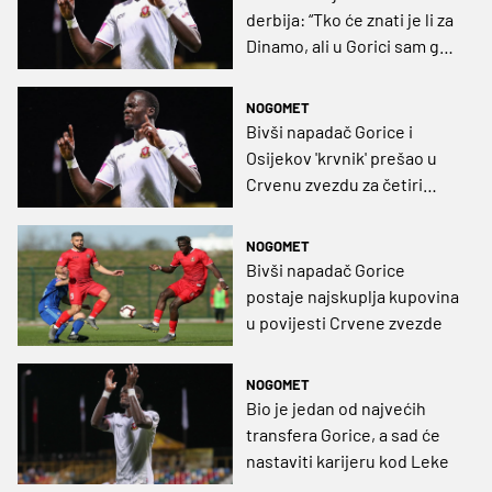
derbija: “Tko će znati je li za
Dinamo, ali u Gorici sam ga
uzeo nakon samo tri dana
probe”
NOGOMET
Bivši napadač Gorice i
Osijekov 'krvnik' prešao u
Crvenu zvezdu za četiri
milijuna eura
NOGOMET
Bivši napadač Gorice
postaje najskuplja kupovina
u povijesti Crvene zvezde
NOGOMET
Bio je jedan od najvećih
transfera Gorice, a sad će
nastaviti karijeru kod Leke