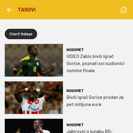
TAGOVI
Cherif Ndiaye
NOGOMET
VIDEO Zabio bivši igrač
Gorice, poznati svi sudionici
osmine finala
NOGOMET
Bivši igrač Gorice prodan za
pet milijuna eura
NOGOMET
Jakirović o junaku BG-