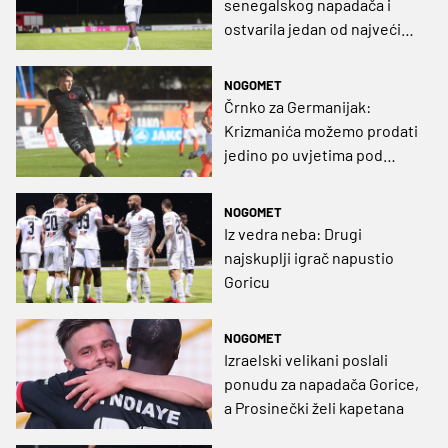
senegalskog napadača i
ostvarila jedan od najvećih
transfera u povijesti
NOGOMET
Črnko za Germanijak:
Krizmanića možemo prodati
jedino po uvjetima pod
kakvima je prodan Gvardiol
NOGOMET
Iz vedra neba: Drugi
najskuplji igrač napustio
Goricu
NOGOMET
Izraelski velikani poslali
ponudu za napadača Gorice,
a Prosinečki želi kapetana