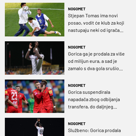
NOGOMET
Stjepan Tomas ima novi
posao, vodit će klub za koji
nastupaju neki od igrača
koji su igrali u HNL-u
NOGOMET
Gorica ga je prodala za više
od milijun eura, a sad je
zamalo s dva gola srušio
posrnulog velikana (VIDEO)
NOGOMET
Gorica suspendirala
napadača zbog odbijanja
transfera, do daljnjeg
trenira samostalno
NOGOMET
Službeno: Gorica prodala