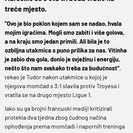
treće mjesto.
"Ovo je bio poklon kojem sam se nadao, hvala
mojim igračima. Mogli smo zabiti i više golova,
a na kraju smo jedan primili. Ali bila je to
ozbiljna utakmica s puno prilika za nas. Vitinha
je zabio dva gola, donio je svježinu i energiju,
nešto što nam svakako treba za budućnost"
,
rekao je Tudor nakon utakmice u kojoj je
njegova momčad s 3:1 slavila protiv Troyesa i
vratila se na drugo mjesto Ligue 1.
Iako su ga brojni francuski mediji kritizirali
protekla dva tjedna zbog čudnog načina
ophođenja prema momčadi i napornih treninga