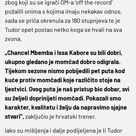
zbog koji su se igrači OM-a 'off the record'
požalili onima s kojima imaju nekakav odnos,
sada se priča okrenula za 180 stupnjeva te je
Tudor opet postao netko koga se hvali na sva
zvona.
„Chancel Mbemba i Issa Kabore su bili dobri,
ukupno gledano je momčad dobro odigrala.
Tijekom sezone nismo pobijedili pet puta kod
kuće protiv momčadi koje različito stoje na
ljestvici. Ovog puta je naš pristup bio dobar, svi
su željeli doprinijeti momčadi. Pokazali smo
karakter, kvalitetu i želju da napravimo sjajne
stvari",
zaključio je hrvatski trener.
Iako su mišljenja i dalje podijeljena je li Tudor