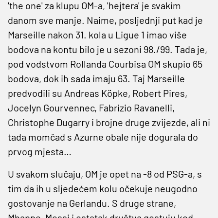
'the one' za klupu OM-a, 'hejtera' je svakim
danom sve manje. Naime, posljednji put kad je
Marseille nakon 31. kola u Ligue 1 imao više
bodova na kontu bilo je u sezoni 98./99. Tada je,
pod vodstvom Rollanda Courbisa OM skupio 65
bodova, dok ih sada imaju 63. Taj Marseille
predvodili su Andreas Köpke, Robert Pires,
Jocelyn Gourvennec, Fabrizio Ravanelli,
Christophe Dugarry i brojne druge zvijezde, ali ni
tada momčad s Azurne obale nije dogurala do
prvog mjesta…
U svakom slučaju, OM je opet na -8 od PSG-a, s
tim da ih u sljedećem kolu očekuje neugodno
gostovanje na Gerlandu. S druge strane,
Mbappe, Messi i ostatak društva gostuju kod