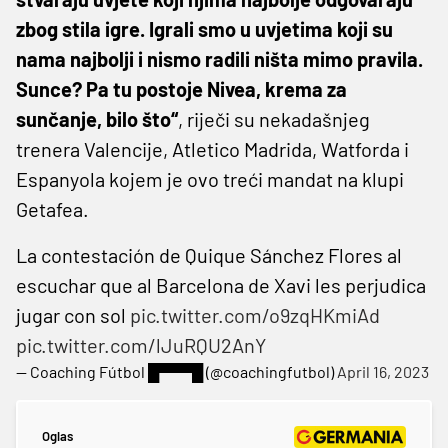
zbog stila igre. Igrali smo u uvjetima koji su
nama najbolji i nismo radili ništa mimo pravila.
Sunce? Pa tu postoje Nivea, krema za
sunčanje, bilo što“
, riječi su nekadašnjeg
trenera Valencije, Atletico Madrida, Watforda i
Espanyola kojem je ovo treći mandat na klupi
Getafea.
La contestación de Quique Sánchez Flores al
escuchar que al Barcelona de Xavi les perjudica
jugar con sol
pic.twitter.com/o9zqHKmiAd
pic.twitter.com/lJuRQU2AnY
— Coaching Fútbol █▀▀▀█ (@coachingfutbol)
April 16, 2023
Oglas