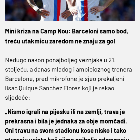
Mini kriza na Camp Nou: Barceloni samo bod,
treću utakmicu zaredom ne znaju za gol
Nedugo nakon ponajboljeg veznjaka u 21.
stoljeću, a danas mladog i ambicioznog trenera
Barcelone, pred mikrofone je sjeo prekaljeni
lisac Quique Sanchez Flores koji je rekao
sljedeće:
„Nismo igrali na pijesku ili na zemlji, trava je
prekrasna i bila je jednaka za obje momčadi.
Oni travu na svom stadionu kose nisko i tako
stvaraju uvjete koji njima najbolje odgovaraju