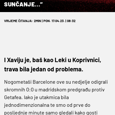
SUNČANJE…“
VRIJEME ČITANJA: 2MIN | PON. 17.04.23. | 08:32
I Xaviju je, baš kao Leki u Koprivnici,
trava bila jedan od problema.
Nogometaši Barcelone ove su nedjelje odigrali
skromnih 0:0 u madridskom predgrađu protiv
Getafea. Iako je utakmica bila
jednodimenzionalna te smo od prve do
posljednje minute samo gledali kako gosti