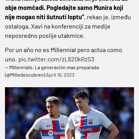
obje momčadi. Pogledajte samo Munira koji
nije mogao niti šutnuti loptu"
, rekao je, između
ostaloga, Xavi na konferenciji za medije
neposredno poslije utakmice.
Por un año no es Millennial pero actúa como
uno.
pic.twitter.com/zL620kRzS3
— Millennials: La generación mas preparada
(@Milledescubren)
April 16, 2023