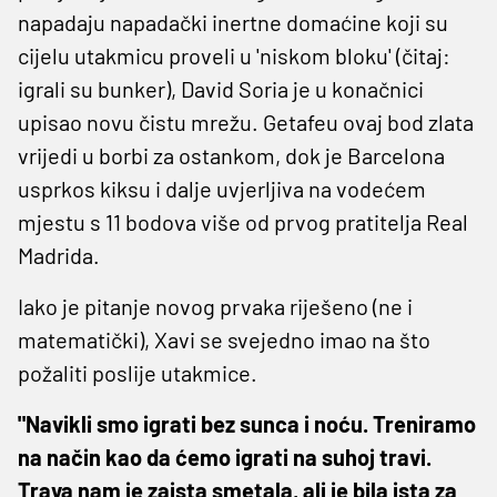
napadaju napadački inertne domaćine koji su
cijelu utakmicu proveli u 'niskom bloku' (čitaj:
igrali su bunker), David Soria je u konačnici
upisao novu čistu mrežu. Getafeu ovaj bod zlata
vrijedi u borbi za ostankom, dok je Barcelona
usprkos kiksu i dalje uvjerljiva na vodećem
mjestu s 11 bodova više od prvog pratitelja Real
Madrida.
Iako je pitanje novog prvaka riješeno (ne i
matematički), Xavi se svejedno imao na što
požaliti poslije utakmice.
"Navikli smo igrati bez sunca i noću. Treniramo
na način kao da ćemo igrati na suhoj travi.
Trava nam je zaista smetala, ali je bila ista za