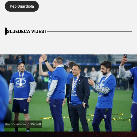
Pep Guardiola
SLJEDEĆA VIJEST
Davor Javorović/Pixsell