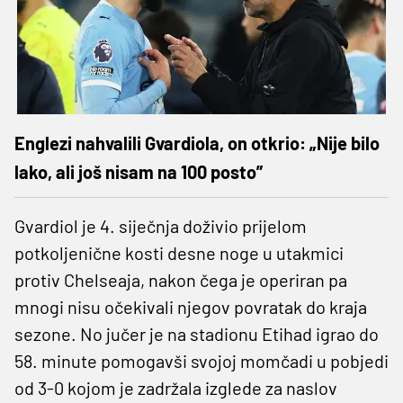
Englezi nahvalili Gvardiola, on otkrio: „Nije bilo
lako, ali još nisam na 100 posto”
Gvardiol je 4. siječnja doživio prijelom
potkoljenične kosti desne noge u utakmici
protiv Chelseaja, nakon čega je operiran pa
mnogi nisu očekivali njegov povratak do kraja
sezone. No jučer je na stadionu Etihad igrao do
58. minute pomogavši svojoj momčadi u pobjedi
od 3-0 kojom je zadržala izglede za naslov