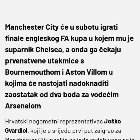
Manchester City će u subotu igrati
finale engleskog FA kupa u kojem mu je
suparnik Chelsea, a onda ga čekaju
prvenstvene utakmice s
Bournemouthom i Aston Villom u
kojima će nastojati nadoknaditi
zaostatak od dva boda za vodećim
Arsenalom
Hrvatski nogometni reprezentativac
Joško
Gvardiol
, koji je u srijedu prvi put zaigrao za
Manchester City poslije ozljede zadobivene prije