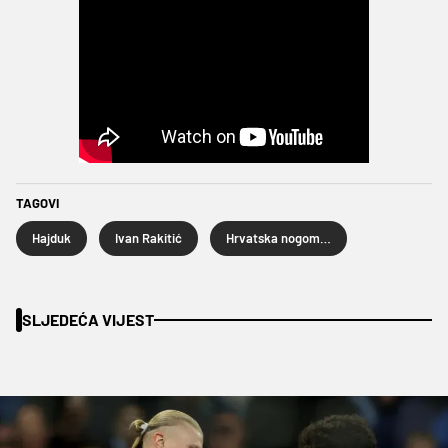
TAGOVI
Hajduk
Ivan Rakitić
Hrvatska nogometna liga
SLJEDEĆA VIJEST