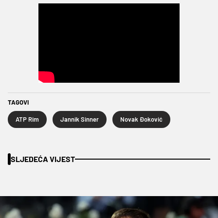
TAGOVI
ATP Rim
Jannik Sinner
Novak Đoković
SLJEDEĆA VIJEST