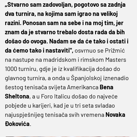
„Stvarno sam zadovoljan, pogotovo sa zadnja
dva turnira, na kojima sam igrao na velikoj
razini. Ponosan sam na sebe i na moj tim, jer
znam da je stvarno trebalo dosta rada da bih
došao do ovoga. Nadam se da će tako i ostati i
da ćemo tako i nastaviti",
osvrnuo se Prižmić
na nastupe na madridskom i rimskom Masters
1000 turniru, gdje je iz kvalifikacija došao do
glavnog turnira, a onda u Španjolskoj iznenadio
šestog tenisača svijeta Amerikanca
Bena
Sheltona
, a u Foro Italicu došao do najveće
pobjede u karijeri, kad je u tri seta svladao
najuspješnijeg tenisača svih vremena
Novaka
Đokovića
.