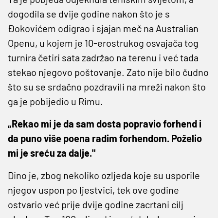
dogodila se dvije godine nakon što je s
Đokovićem odigrao i sjajan meč na Australian
Openu, u kojem je 10-erostrukog osvajača tog
turnira četiri sata zadržao na terenu i već tada
stekao njegovo poštovanje. Zato nije bilo čudno
što su se srdačno pozdravili na mreži nakon što
ga je pobijedio u Rimu.
„Rekao mi je da sam dosta popravio forhend i
da puno više poena radim forhendom. Poželio
mi je sreću za dalje."
Dino je, zbog nekoliko ozljeda koje su usporile
njegov uspon po ljestvici, tek ove godine
ostvario već prije dvije godine zacrtani cilj