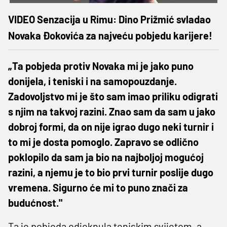
VIDEO Senzacija u Rimu: Dino Prižmić svladao
Novaka Đokovića za najveću pobjedu karijere!
„Ta pobjeda protiv Novaka mi je jako puno
donijela, i teniski i na samopouzdanje.
Zadovoljstvo mi je što sam imao priliku odigrati
s njim na takvoj razini. Znao sam da sam u jako
dobroj formi, da on nije igrao dugo neki turnir i
to mi je dosta pomoglo. Zapravo se odlično
poklopilo da sam ja bio na najboljoj mogućoj
razini, a njemu je to bio prvi turnir poslije dugo
vremena. Sigurno će mi to puno znači za
budućnost."
Ta je pobjeda odjeknula teniskim svijetom, a