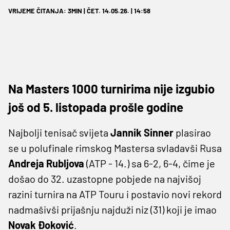
VRIJEME ČITANJA: 3MIN | ČET. 14.05.26. | 14:58
Na Masters 1000 turnirima nije izgubio
još od 5. listopada prošle godine
Najbolji tenisač svijeta
Jannik Sinner
plasirao
se u polufinale rimskog Mastersa svladavši Rusa
Andreja Rubljova
(ATP - 14.) sa 6-2, 6-4, čime je
došao do 32. uzastopne pobjede na najvišoj
razini turnira na ATP Touru i postavio novi rekord
nadmašivši prijašnju najduži niz (31) koji je imao
Novak Đoković
.