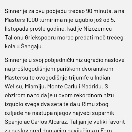
Sinner je za ovu pobjedu trebao 90 minuta, a na
Masters 1000 turnirima nije izgubio još od 5.
listopada prošle godine, kad je Nizozemcu
Tallonu Griekspooru morao predati meč trećeg
kola u Šangaju.
Sinner je u svoj pobjednički niz ugradio naslove
na prošlogodišnjem pariškom dvoranskom
Mastersu te ovogodišnje trijumfe u Indian
Wellsu, Miamiju, Monte Carlu i Madridu. S
obzirom na to da je u ovom rekordnom nizu
izgubio svega dva seta te da u Rimu zbog
ozljede ne nastupa njegov najveći suparnik
Španjolac Carlos Alcaraz, Talijan je veliki favorit
za naslov pred domaćim navijačima u Foro