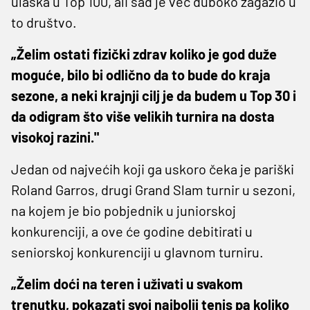
ulaska u Top 100, ali sad je već duboko zagazio u
to društvo.
„Želim ostati fizički zdrav koliko je god duže
moguće, bilo bi odlično da to bude do kraja
sezone, a neki krajnji cilj je da budem u Top 30 i
da odigram što više velikih turnira na dosta
visokoj razini."
Jedan od najvećih koji ga uskoro čeka je pariški
Roland Garros, drugi Grand Slam turnir u sezoni,
na kojem je bio pobjednik u juniorskoj
konkurenciji, a ove će godine debitirati u
seniorskoj konkurenciji u glavnom turniru.
„Želim doći na teren i uživati u svakom
trenutku, pokazati svoj najbolji tenis pa koliko