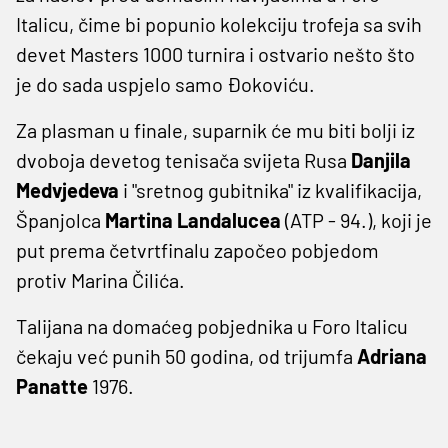
Italicu, čime bi popunio kolekciju trofeja sa svih
devet Masters 1000 turnira i ostvario nešto što
je do sada uspjelo samo Đokoviću.
Za plasman u finale, suparnik će mu biti bolji iz
dvoboja devetog tenisača svijeta Rusa
Danjila
Medvjedeva
i "sretnog gubitnika" iz kvalifikacija,
Španjolca
Martina Landalucea
(ATP - 94.), koji je
put prema četvrtfinalu započeo pobjedom
protiv Marina Čilića.
Talijana na domaćeg pobjednika u Foro Italicu
čekaju već punih 50 godina, od trijumfa
Adriana
Panatte
1976.