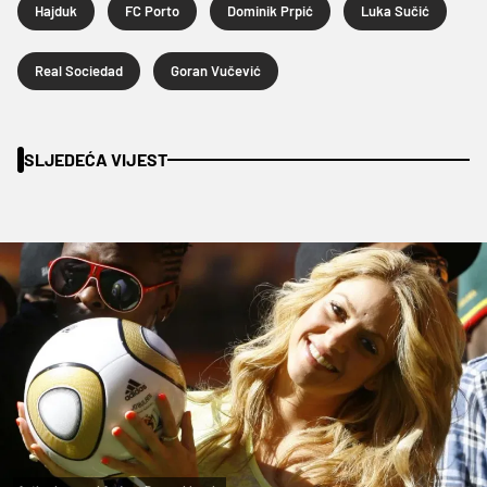
Hajduk
FC Porto
Dominik Prpić
Luka Sučić
Real Sociedad
Goran Vučević
SLJEDEĆA VIJEST