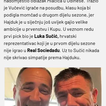
nadomjestio odlazak Mlačića u Udinese. Tražio
je Vučević igrače na posudbu, klasu koja bi
podigla momčad u drugom dijelu sezone, jer
Hajduk je u siječnju još uvijek gajio velike
ambicije u prvenstvu i Kupu. U veznom redu
prvi pick bio je
Luka Sučić,
hrvatski
reprezentativac koji je u prvom dijelu sezone
nije igrao u
Real Sociedadu
. Uz to Sučić nikada
nije skrivao simpatije prema Hajduku.