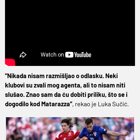
"Nikada nisam razmišljao o odlasku. Neki
klubovi su zvali mog agenta, ali to nisam niti
slušao. Znao sam da ću dobiti priliku, što se i
dogodilo kod Matarazza”
, rekao je Luka Sučić.