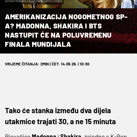
Action Images / Andrew Boyers Livepic
AMERIKANIZACIJA NOGOMETNOG SP-
A? MADONNA, SHAKIRA I BTS
NASTUPIT ĆE NA POLUVREMENU
FINALA MUNDIJALA
VRIJEME ČITANJA: 2MIN | ČET. 14.05.26. | 10:30
Tako će stanka između dva dijela
utakmice trajati 30, a ne 15 minuta
Pjevačice
Madonna
i
Shakira
, zajedno s K-Pop