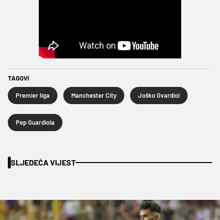
TAGOVI
Premier liga
Manchester City
Joško Gvardiol
Pep Guardiola
SLJEDEĆA VIJEST