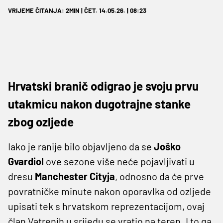
VRIJEME ČITANJA: 2MIN | ČET. 14.05.26. | 08:23
Hrvatski branič odigrao je svoju prvu
utakmicu nakon dugotrajne stanke
zbog ozljede
Iako je ranije bilo objavljeno da se
Joško
Gvardiol
ove sezone više neće pojavljivati u
dresu
Manchester Cityja
, odnosno da će prve
povratničke minute nakon oporavlka od ozljede
upisati tek s hrvatskom reprezentacijom, ovaj
član Vatrenih u srijedu se vratio na teren. I to ga