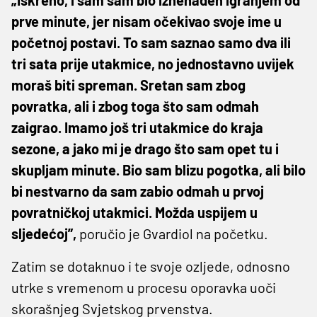
prve minute, jer nisam očekivao svoje ime u
početnoj postavi. To sam saznao samo dva ili
tri sata prije utakmice, no jednostavno uvijek
moraš biti spreman. Sretan sam zbog
povratka, ali i zbog toga što sam odmah
zaigrao. Imamo još tri utakmice do kraja
sezone, a jako mi je drago što sam opet tu i
skupljam minute. Bio sam blizu pogotka, ali bilo
bi nestvarno da sam zabio odmah u prvoj
povratničkoj utakmici. Možda uspijem u
sljedećoj”,
poručio je Gvardiol na početku.
Zatim se dotaknuo i te svoje ozljede, odnosno
utrke s vremenom u procesu oporavka uoči
skorašnjeg Svjetskog prvenstva.