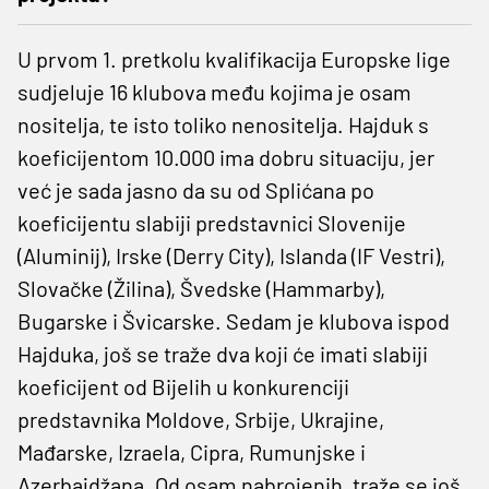
U prvom 1. pretkolu kvalifikacija Europske lige
sudjeluje 16 klubova među kojima je osam
nositelja, te isto toliko nenositelja. Hajduk s
koeficijentom 10.000 ima dobru situaciju, jer
već je sada jasno da su od Splićana po
koeficijentu slabiji predstavnici Slovenije
(Aluminij), Irske (Derry City), Islanda (IF Vestri),
Slovačke (Žilina), Švedske (Hammarby),
Bugarske i Švicarske. Sedam je klubova ispod
Hajduka, još se traže dva koji će imati slabiji
koeficijent od Bijelih u konkurenciji
predstavnika Moldove, Srbije, Ukrajine,
Mađarske, Izraela, Cipra, Rumunjske i
Azerbajdžana. Od osam nabrojenih, traže se još