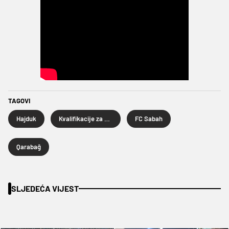
TAGOVI
Hajduk
Kvalifikacije za Europsku ligu
FC Sabah
Qarabağ
SLJEDEĆA VIJEST