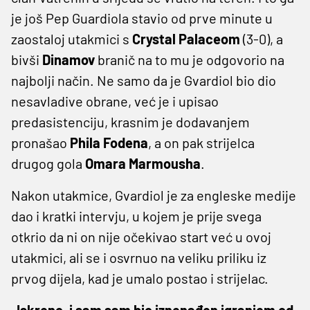
je još Pep Guardiola stavio od prve minute u
zaostaloj utakmici s
Crystal Palaceom
(3-0), a
bivši
Dinamov
branič na to mu je odgovorio na
najbolji način. Ne samo da je Gvardiol bio dio
nesavladive obrane, već je i upisao
predasistenciju, krasnim je dodavanjem
pronašao
Phila Fodena
, a on pak strijelca
drugog gola
Omara Marmousha
.
Nakon utakmice, Gvardiol je za engleske medije
dao i kratki intervju, u kojem je prije svega
otkrio da ni on nije očekivao start već u ovoj
utakmici, ali se i osvrnuo na veliku priliku iz
prvog dijela, kad je umalo postao i strijelac.
„Iskreno, i sam sam bio iznenađen igranjem od