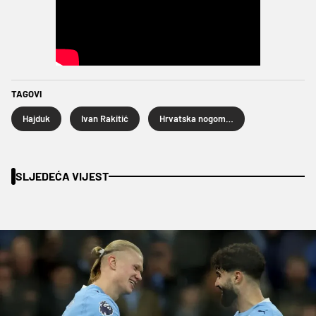
TAGOVI
Hajduk
Ivan Rakitić
Hrvatska nogometna liga
SLJEDEĆA VIJEST