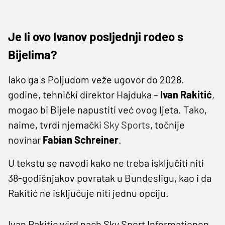
Je li ovo Ivanov posljednji rodeo s
Bijelima?
Iako ga s Poljudom veže ugovor do 2028.
godine, tehnički direktor Hajduka –
Ivan Rakitić
,
mogao bi Bijele napustiti već ovog ljeta. Tako,
naime, tvrdi njemački
Sky Sports
, točnije
novinar
Fabian Schreiner
.
U tekstu se navodi kako ne treba isključiti niti
38-godišnjakov povratak u Bundesligu, kao i da
Rakitić ne isključuje niti jednu opciju.
Ivan Rakitic wird nach Sky Sport Informationen