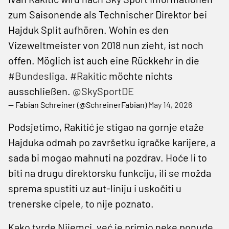
zum Saisonende als Technischer Direktor bei
Hajduk Split aufhören. Wohin es den
Vizeweltmeister von 2018 nun zieht, ist noch
offen. Möglich ist auch eine Rückkehr in die
#Bundesliga
.
#Rakitic
möchte nichts
ausschließen.
@SkySportDE
— Fabian Schreiner (@SchreinerFabian)
May 14, 2026
Podsjetimo, Rakitić je stigao na gornje etaže
Hajduka odmah po završetku igračke karijere, a
sada bi mogao mahnuti na pozdrav. Hoće li to
biti na drugu direktorsku funkciju, ili se možda
sprema spustiti uz aut-liniju i uskočiti u
trenerske cipele, to nije poznato.
Kako tvrde Nijemci, već je primio neke ponude,