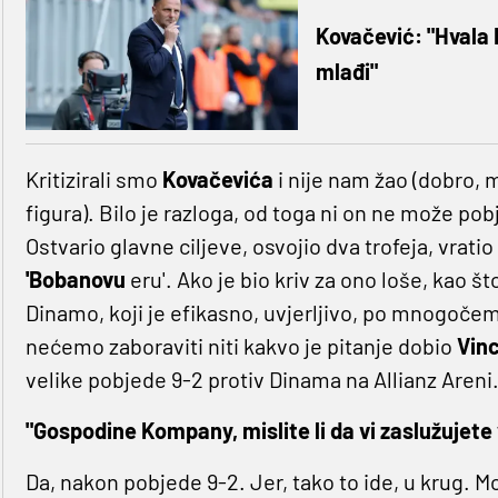
Kovačević: "Hvala B
mlađi"
Kritizirali smo
Kovačevića
i nije nam žao (dobro, m
figura). Bilo je razloga, od toga ni on ne može pobj
Ostvario glavne ciljeve, osvojio dva trofeja, vrat
'Bobanovu
eru'. Ako je bio kriv za ono loše, kao što
Dinamo, koji je efikasno, uvjerljivo, po mnogočem
nećemo zaboraviti niti kakvo je pitanje dobio
Vin
velike pobjede 9-2 protiv Dinama na Allianz Areni
"Gospodine Kompany, mislite li da vi zaslužujete
Da, nakon pobjede 9-2. Jer, tako to ide, u krug. Mo