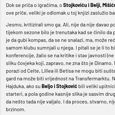
Dok se priča o igračima, o
Stojkoviću i Belji, Mišić
ove priče, veliki je odlomak u toj knjizi zaslužio b
Jesmo, kritizirali smo ga. Ali, nije da nije davao 
tijekom sezone bilo je trenutaka kad se činilo da p
je da gubi kompas, da se ne snalazi, ma, može reći 
samom klubu sumnjali u njega. I pitali se je li to 
konferencije, žalio se na kritike i stav javnosti (n
sliku čovjeka koji, zapravo, ne zna što je Dinamo
porazi od Celte, Lillea ili Betisa ne mogu biti suš
gard na može biti vrijednost na Transfermarktu. N
Hajduka, ako su
Beljo i Stojković
bili veliki upitnic
starteri, a pola godine kasnije slika je sasvim dr
da nešto tada nije valjalo. I da proces, stvarno, 
brzinom.