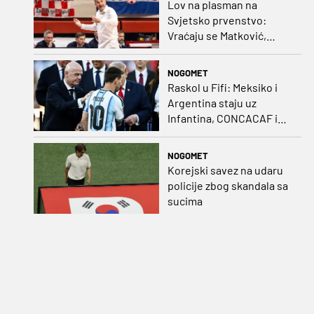
Lov na plasman na
Svjetsko prvenstvo:
Vraćaju se Matković,
Nakić i Drežnjak
NOGOMET
Raskol u Fifi: Meksiko i
Argentina staju uz
Infantina, CONCACAF i
CONMEBOL više nisu
čvrsti
NOGOMET
Korejski savez na udaru
policije zbog skandala sa
sucima