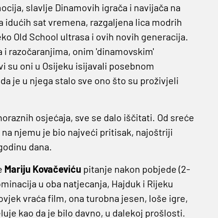
mocija, slavlje Dinamovih igrača i navijača na
a idućih sat vremena, razgaljena lica modrih
ko Old School ultrasa i ovih novih generacija.
a i razočaranjima, onim 'dinamovskim'
vi su oni u Osijeku isijavali posebnom
da je u njega stalo sve ono što su proživjeli
znoraznih osjećaja, sve se dalo iščitati. Od sreće
 njemu je bio najveći pritisak, najoštriji
 godinu dana.
je
Mariju Kovačeviću
pitanje nakon pobjede (2-
ominacija u oba natjecanja, Hajduk i Rijeku
ovjek vraća film, ona turobna jesen, loše igre,
luje kao da je bilo davno, u dalekoj prošlosti.