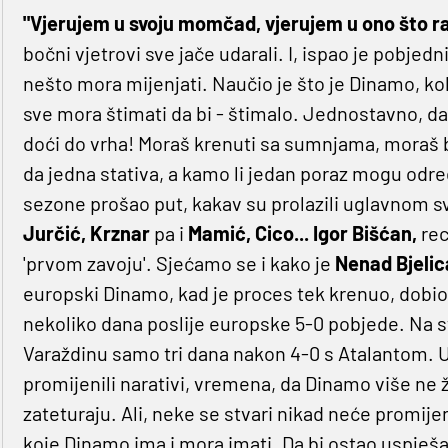
"Vjerujem u svoju momčad, vjerujem u ono što r
bočni vjetrovi sve jače udarali. I, ispao je pobjedni
nešto mora mijenjati. Naučio je što je Dinamo, kolik
sve mora štimati da bi - štimalo. Jednostavno, da
doći do vrha! Moraš krenuti sa sumnjama, moraš bi
da jedna stativa, a kamo li jedan poraz mogu odr
sezone prošao put, kakav su prolazili uglavnom sv
Jurčić, Krznar
pa i
Mamić, Cico... Igor Bišćan,
rec
'prvom zavoju'. Sjećamo se i kako je
Nenad Bjelic
europski Dinamo, kad je proces tek krenuo, dobio
nekoliko dana poslije europske 5-0 pobjede. Na st
Varaždinu samo tri dana nakon 4-0 s Atalantom.
promijenili narativi, vremena, da Dinamo više ne žel
zateturaju. Ali, neke se stvari nikad neće promijen
koje Dinamo ima i mora imati. Da bi ostao uspješa