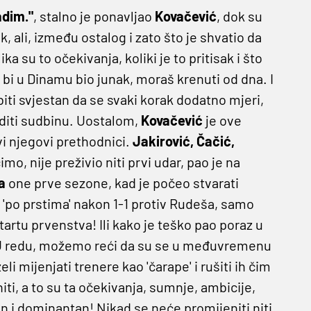
adim."
, stalno je ponavljao
Kovačević
, dok su
k, ali, između ostalog i zato što je shvatio da
a su to očekivanja, koliki je to pritisak i što
 bi u Dinamu bio junak, moraš krenuti od dna. I
ti svjestan da se svaki korak dodatno mjeri,
editi sudbinu. Uostalom,
Kovačević
je ove
i njegovi prethodnici.
Jakirović, Čačić,
imo, nije preživio niti prvi udar, pao je na
a
one prve sezone, kad je počeo stvarati
 'po prstima' nakon 1-1 protiv Rudeša, samo
artu prvenstva! Ili kako je teško pao poraz u
 U redu, možemo reći da su se u međuvremenu
i mijenjati trenere kao 'čarape' i rušiti ih čim
iti, a to su ta očekivanja, sumnje, ambicije,
n i dominantan! Nikad se neće promijeniti niti