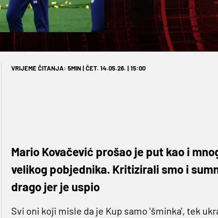
VRIJEME ČITANJA: 5MIN | ČET. 14.05.26. | 15:00
Mario Kovačević prošao je put kao i mnogi
velikog pobjednika. Kritizirali smo i sumn
drago jer je uspio
Svi oni koji misle da je Kup samo 'šminka', tek ukr