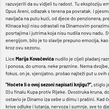
razuvjerili da su vidjeli tu radost. Tu eksploziju e
Opus Areni, odlazak s terena pa povratak. I pjesm
navijača na putu kući, od djece do penzionera, pre
Klinaca koji nisu odrastali na Dinamovim porazim
posrtajima i jutrima koja nisu nudila novu nadu. S
energijom, bilo je to slavlje prepuno emocija, kao 
kroz ovu sezonu.
Lice
Marija Kovačevića
nudilo je cijeli pladanj ra
i ponosa, do umora, neke praznine. Nema dvojbe, na
fokus, on je, vjerojatno, prošao najteži put u ovih
"Hoćete li o ovoj sezoni napisati knjigu?",
stiglo 
0) u finalu Kupa protiv Rijeke. Dvostruka kruna, d
ostavio je Dinamo iza sebe u dimu i prašini. Kad č
krive odluke i lutanja, nervoza i sumnje, sve to dje