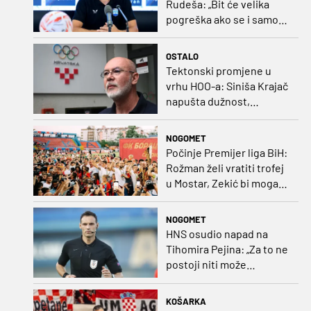
Rudeša: „Bit će velika
pogreška ako se i samo
malo opustimo“
OSTALO
Tektonski promjene u
vrhu HOO-a: Siniša Krajač
napušta dužnost,
razriješeno i svih osam
direktora
NOGOMET
Počinje Premijer liga BiH:
Rožman želi vratiti trofej
u Mostar, Zekić bi mogao
biti iznenađenje
NOGOMET
HNS osudio napad na
Tihomira Pejina: „Za to ne
postoji niti može
postojati opravdanje”
KOŠARKA