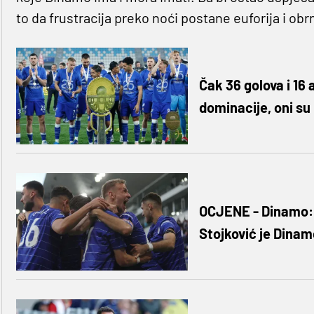
to da frustracija preko noći postane euforija i obr
Čak 36 golova i 16 
dominacije, oni su
OCJENE - Dinamo: '
Stojković je Dina