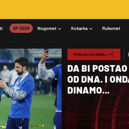
ti
SP 2026
Nogomet
Košarka
Rukomet
PODIJELI SADRŽAJ
DA BI POSTAO
OD DNA. I ON
DINAMO...