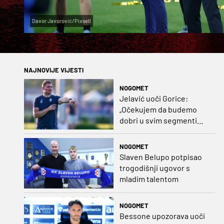
Davor Javorović/Pixsell
NAJNOVIJE VIJESTI
NOGOMET
Jelavić uoči Gorice:
„Očekujem da budemo
dobri u svim segmentima
igre i pobjedu“
NOGOMET
Slaven Belupo potpisao
trogodišnji ugovor s
mladim talentom
NOGOMET
Bessone upozorava uoči