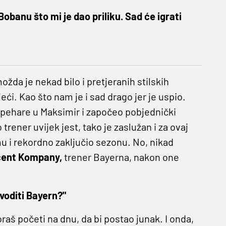
obanu što mi je dao priliku. Sad će igrati
ožda je nekad bilo i pretjeranih stilskih
eći. Kao što nam je i sad drago jer je uspio.
io pehare u Maksimir i započeo pobjednički
 trener uvijek jest, tako je zaslužan i za ovaj
u i rekordno zaključio sezonu. No, nikad
cent Kompany,
trener Bayerna, nakon one
.
 voditi Bayern?"
raš početi na dnu, da bi postao junak. I onda,