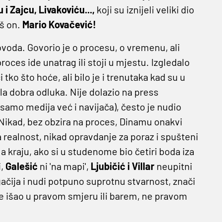
u i Zajcu, Livakoviću...,
koji su iznijeli veliki dio
aš on.
Mario Kovačević!
povoda. Govorio je o procesu, o vremenu, ali
roces ide unatrag ili stoji u mjestu. Izgledalo
tko što hoće, ali bilo je i trenutaka kad su u
bila dobra odluka. Nije dolazio na press
e samo medija već i navijača), često je nudio
. Nikad, bez obzira na proces, Dinamu onakvi
ta realnost, nikad opravdanje za poraz i spušteni
a kraju, ako si u studenome bio četiri boda iza
i,
Galešić
ni 'na mapi',
Ljubičić i Villar
neupitni
ugačija i nudi potpuno suprotnu stvarnost, znači
nije išao u pravom smjeru ili barem, ne pravom