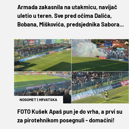
Armada zakasnila na utakmicu, navijač
uletio u teren. Sve pred očima Dalića,
Bobana, Miškovića, predsjednika Sabora...
NOGOMET
|
HRVATSKA
FOTO Kušek Apaš pun je do vrha, a prvi su
za pirotehnikom posegnuli - domaćini!