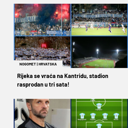
NOGOMET
|
HRVATSKA
Rijeka se vraća na Kantridu, stadion
rasprodan u tri sata!