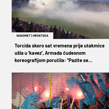
NOGOMET
|
HRVATSKA
Torcida skoro sat vremena prije utakmice
ušla u ‘kavez’, Armada čudesnom
koreografijom poručila: “Pazite se
morskih pasa”