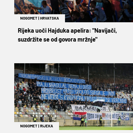
NOGOMET
|
HRVATSKA
Rijeka uoči Hajduka apelira: "Navijači,
suzdržite se od govora mržnje"
NOGOMET
|
RIJEKA