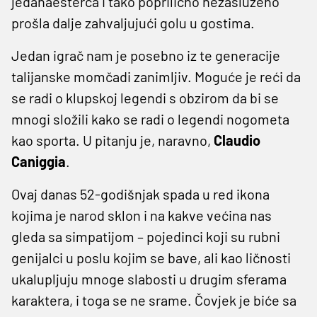
jedanaesterca i tako poprilično nezasluženo
prošla dalje zahvaljujući golu u gostima.
Jedan igrač nam je posebno iz te generacije
talijanske momčadi zanimljiv. Moguće je reći da
se radi o klupskoj legendi s obzirom da bi se
mnogi složili kako se radi o legendi nogometa
kao sporta. U pitanju je, naravno,
Claudio
Caniggia
.
Ovaj danas 52-godišnjak spada u red ikona
kojima je narod sklon i na kakve većina nas
gleda sa simpatijom – pojedinci koji su rubni
genijalci u poslu kojim se bave, ali kao ličnosti
ukalupljuju mnoge slabosti u drugim sferama
karaktera, i toga se ne srame. Čovjek je biće sa