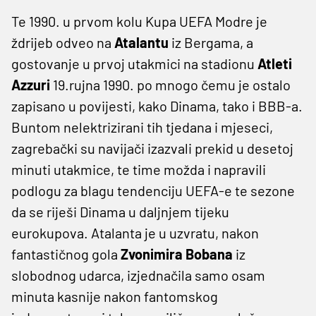
Te 1990. u prvom kolu Kupa UEFA Modre je
ždrijeb odveo na
Atalantu
iz Bergama, a
gostovanje u prvoj utakmici na stadionu
Atleti
Azzuri
19.rujna 1990. po mnogo čemu je ostalo
zapisano u povijesti, kako Dinama, tako i BBB-a.
Buntom nelektrizirani tih tjedana i mjeseci,
zagrebački su navijači izazvali prekid u desetoj
minuti utakmice, te time možda i napravili
podlogu za blagu tendenciju UEFA-e te sezone
da se riješi Dinama u daljnjem tijeku
eurokupova. Atalanta je u uzvratu, nakon
fantastičnog gola
Zvonimira Bobana
iz
slobodnog udarca, izjednačila samo osam
minuta kasnije nakon fantomskog