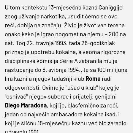
U tom kontekstu 13-mjesečna kazna Caniggije
zbog uživanja narkotika, usudit ćemo se ovo
reći, dobija na značaju. Živio je život van terena
onako kako je igrao nogomet na njemu – 200 na
sat. Tog 22. travnja 1993. tada 26-godišnjak
priznao je upotrebu kokaina, a veoma rigorozna
disciplinska komisija Serie A zabranila mu je
nastupanje do 8. svibnja 1994., te sa 100 milijuna
lira kaznila njegov tadašnji klub
Romu
radi
odgovornosti. Ovime je ''ušao u klub'' kojeg je
''osnivač'' njegov suborac i prijatelj, genijalni
Diego Maradona
, koji je, blasfemično za reći,
jedan od najvećih ambasadora kokaina ikad, i
koji je sličnu 15-mjesečnu kaznu već bio zaradio
u travnju 1991.