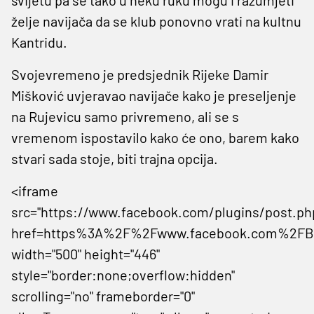
želje navijača da se klub ponovno vrati na kultnu
Kantridu.
Svojevremeno je predsjednik Rijeke Damir
Mišković uvjeravao navijače kako je preseljenje
na Rujevicu samo privremeno, ali se s
vremenom ispostavilo kako će ono, barem kako
stvari sada stoje, biti trajna opcija.
<iframe
src="https://www.facebook.com/plugins/post.ph
href=https%3A%2F%2Fwww.facebook.com%2FBad
width="500" height="446"
style="border:none;overflow:hidden"
scrolling="no" frameborder="0"