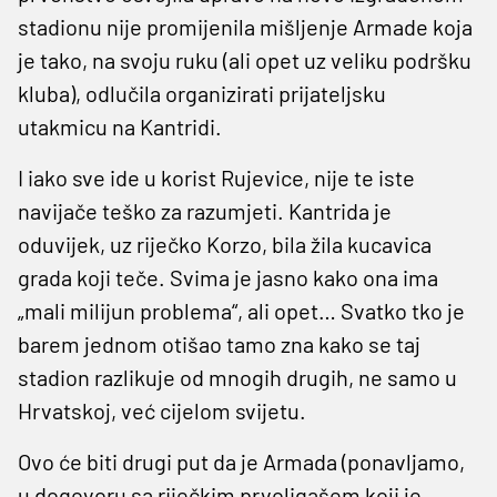
stadionu nije promijenila mišljenje Armade koja
je tako, na svoju ruku (ali opet uz veliku podršku
kluba), odlučila organizirati prijateljsku
utakmicu na Kantridi.
I iako sve ide u korist Rujevice, nije te iste
navijače teško za razumjeti. Kantrida je
oduvijek, uz riječko Korzo, bila žila kucavica
grada koji teče. Svima je jasno kako ona ima
„mali milijun problema“, ali opet… Svatko tko je
barem jednom otišao tamo zna kako se taj
stadion razlikuje od mnogih drugih, ne samo u
Hrvatskoj, već cijelom svijetu.
Ovo će biti drugi put da je Armada (ponavljamo,
u dogovoru sa riječkim prvoligašem koji je