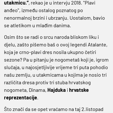
utakmicu.“
, rekao je u intervju 2018. ''Plavi
anđeo'', između ostalog poznatog po
nenormalnoj brzini i ubrzanju. Uostalom, bavio
se atletikom u mlađim danima.
Osim što se radi o srcu naroda bliskom liku i
djelu, zašto pišemo baš o ovoj legendi Atalante,
koja je crno-plavi dres nosila ukupno četiri
sezone? Pa u pitanju je nogometaš koji je, igrom
slučaja, u najosjetljivije vrijeme tri puta pohodio
našu zemlju, u utakmicama u kojima je nosio tri
različita dresa protiv tri stuba hrvatskog
nogometa, Dinama,
Hajduka
i
hrvatske
reprezentacije
.
Što znači da se opet vraćamo na taj 2.listopad