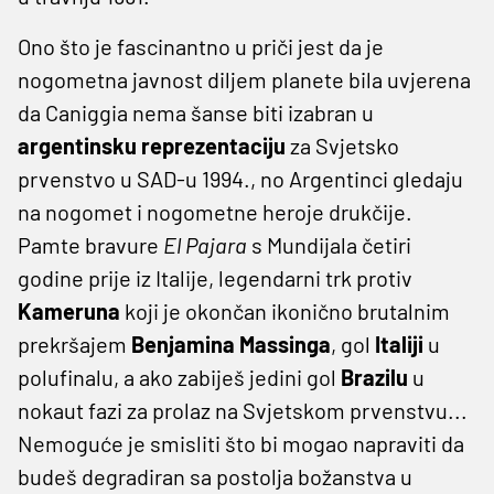
Ono što je fascinantno u priči jest da je
nogometna javnost diljem planete bila uvjerena
da Caniggia nema šanse biti izabran u
argentinsku reprezentaciju
za Svjetsko
prvenstvo u SAD-u 1994., no Argentinci gledaju
na nogomet i nogometne heroje drukčije.
Pamte bravure
El Pajara
s Mundijala četiri
godine prije iz Italije, legendarni trk protiv
Kameruna
koji je okončan ikonično brutalnim
prekršajem
Benjamina Massinga
, gol
Italiji
u
polufinalu, a ako zabiješ jedini gol
Brazilu
u
nokaut fazi za prolaz na Svjetskom prvenstvu...
Nemoguće je smisliti što bi mogao napraviti da
budeš degradiran sa postolja božanstva u