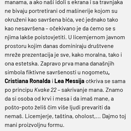
manama, a ako naši idoli s ekrana i sa travnjaka
ne bivaju portretirani od mašinerije kojom su
okruženi kao savršena bića, već jednako tako
kao nesavršena – očekivano je da ćemo se s
njima lakše poistovjetiti. U licemjernom javnom
prostoru kojim danas dominiraju društvene
mreže prezentacija je sve, kako moralna, tako i
ona estetska. Zapravo prva mana današnjih
simbola fiktivne savršenosti u nogometu
,
Cristiana Ronalda
i
Lea Messija
otkriva se sama
po principu
Kvake 22
– sakrivanje mana. Znamo
da si osoba od krvi i mesa i da imaš mane, a
pošto-poto želiš čim više ljudi prevariti da
nemaš. Licemjerje, taština, oholost,... Dajmo toj
mani proizvoljnu formu.