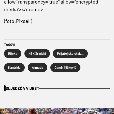
allowTransparency="true" allow="encrypted-
media"></iframe>
(foto:Pixsell)
TAGOVI
Rijeka
HŠK Zrinjski
Prijateljska utakmica
Kantrida
Armada
Damir Mišković
SLJEDEĆA VIJEST