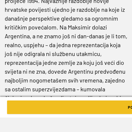
proljeće 1994. Najvažnije razdoblje novije
hrvatske povijesti ujedno je razdoblje na koje iz
današnje perspektive gledamo sa ogromnim
kritičkim povećalom. Na Maksimir dolazi
Argentina, a ne znamo još ni dan-danas je li tom,
realno, uspjehu – da jedna reprezentacija koja
još nije odigrala ni službenu utakmicu,
reprezentacija jedne zemlje za koju još veći dio
svijeta ni ne zna, dovede Argentinu predvođenu
najboljim nogometašem svih vremena, zajedno
sa ostalim superzvijezdama – kumovala
činjenica da se baš radi o
toj
zemlji, s kojom bi
Hrvatska mogla imati određene veze tijekom
P
razdoblja pola stoljeća unazad. Ili se
jednostavno radi o činjenici da nas je AFA