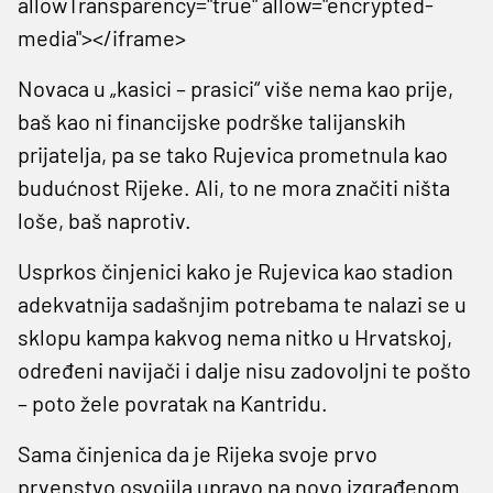
allowTransparency="true" allow="encrypted-
media"></iframe>
Novaca u „kasici – prasici“ više nema kao prije,
baš kao ni financijske podrške talijanskih
prijatelja, pa se tako Rujevica prometnula kao
budućnost Rijeke. Ali, to ne mora značiti ništa
loše, baš naprotiv.
Usprkos činjenici kako je Rujevica kao stadion
adekvatnija sadašnjim potrebama te nalazi se u
sklopu kampa kakvog nema nitko u Hrvatskoj,
određeni navijači i dalje nisu zadovoljni te pošto
– poto žele povratak na Kantridu.
Sama činjenica da je Rijeka svoje prvo
prvenstvo osvojila upravo na novo izgrađenom