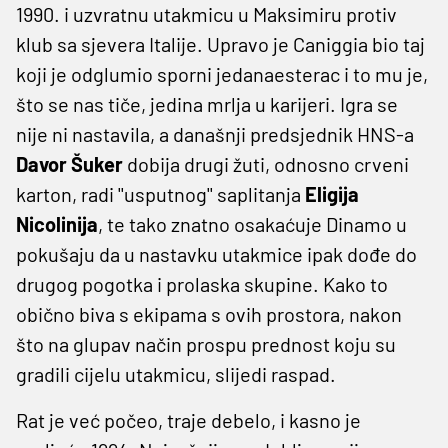
1990. i uzvratnu utakmicu u Maksimiru protiv
klub sa sjevera Italije. Upravo je Caniggia bio taj
koji je odglumio sporni jedanaesterac i to mu je,
što se nas tiče, jedina mrlja u karijeri. Igra se
nije ni nastavila, a današnji predsjednik HNS-a
Davor Šuker
dobija drugi žuti, odnosno crveni
karton, radi ''usputnog'' saplitanja
Eligija
Nicolinija
, te tako znatno osakaćuje Dinamo u
pokušaju da u nastavku utakmice ipak dođe do
drugog pogotka i prolaska skupine. Kako to
obično biva s ekipama s ovih prostora, nakon
što na glupav način prospu prednost koju su
gradili cijelu utakmicu, slijedi raspad.
Rat je već počeo, traje debelo, i kasno je