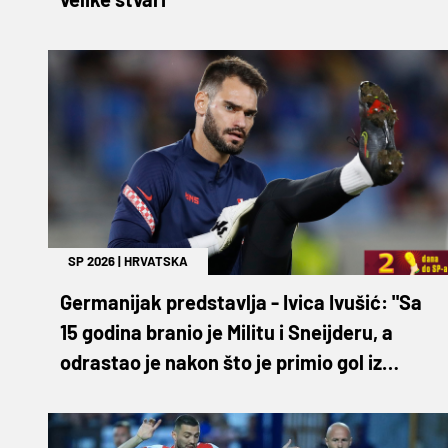
SP 2026
|
HRVATSKA
Germanijak predstavlja - Ivica Ivušić: "Sa
15 godina branio je Militu i Sneijderu, a
odrastao je nakon što je primio gol iz
kornera"