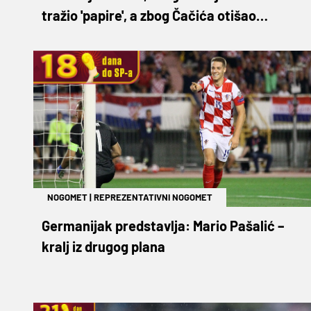
tražio 'papire', a zbog Čačića otišao
Nagelsmannu i - uzletio
NOGOMET
|
REPREZENTATIVNI NOGOMET
Germanijak predstavlja: Mario Pašalić –
kralj iz drugog plana