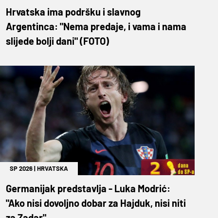
Hrvatska ima podršku i slavnog
Argentinca: "Nema predaje, i vama i nama
slijede bolji dani" (FOTO)
SP 2026
|
HRVATSKA
Germanijak predstavlja - Luka Modrić:
"Ako nisi dovoljno dobar za Hajduk, nisi niti
za Zadar"