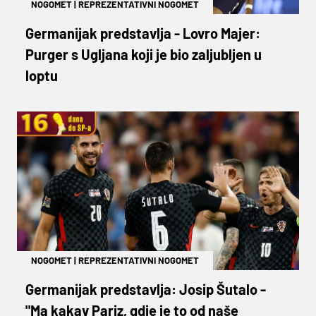
NOGOMET
|
REPREZENTATIVNI NOGOMET
Germanijak predstavlja - Lovro Majer:
Purger s Ugljana koji je bio zaljubljen u
loptu
NOGOMET
|
REPREZENTATIVNI NOGOMET
Germanijak predstavlja: Josip Šutalo -
"Ma kakav Pariz, gdje je to od naše