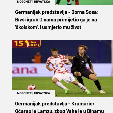
NOGOMET
|
HRVATSKA
Germanijak predstavlja - Borna Sosa:
Bivši igrač Dinama primijetio ga je na
'školskom'. I usmjerio mu život
NOGOMET
|
HRVATSKA
Germanijak predstavlja - Kramarić:
Očarao je Lamzu, zbog Vahe je u Dinamu