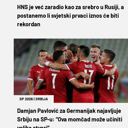
HNS je već zaradio kao za srebro u Rusiji, a
postanemo li svjetski prvaci iznos će biti
rekordan
SP 2026
|
SRBIJA
Damjan Pavlović za Germanijak najavljuje
Srbiju na SP-u: “Ova momčad može učiniti
velike stvari”