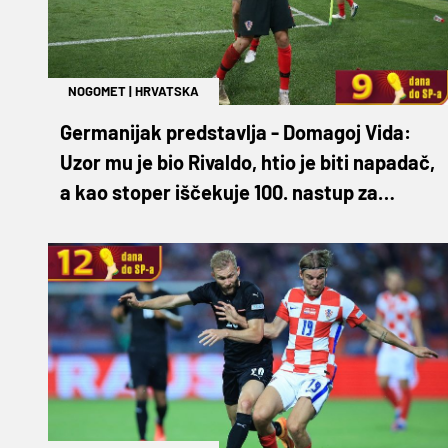
NOGOMET
|
HRVATSKA
Germanijak predstavlja - Domagoj Vida:
Uzor mu je bio Rivaldo, htio je biti napadač,
a kao stoper iščekuje 100. nastup za
Hrvatsku