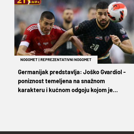
NOGOMET
|
REPREZENTATIVNI NOGOMET
Germanijak predstavlja: Joško Gvardiol -
poniznost temeljena na snažnom
karakteru i kućnom odgoju kojom je
osvojio nogometni svijet