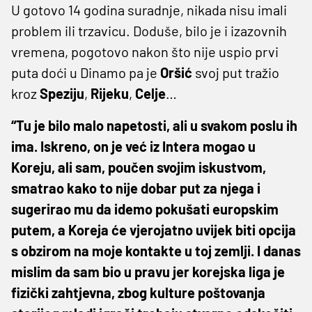
U gotovo 14 godina suradnje, nikada nisu imali
problem ili trzavicu. Doduše, bilo je i izazovnih
vremena, pogotovo nakon što nije uspio prvi
puta doći u Dinamo pa je
Oršić
svoj put tražio
kroz
Speziju
,
Rijeku
,
Celje
…
“Tu je bilo malo napetosti, ali u svakom poslu ih
ima. Iskreno, on je već iz Intera mogao u
Koreju, ali sam, poučen svojim iskustvom,
smatrao kako to nije dobar put za njega i
sugerirao mu da idemo pokušati europskim
putem, a Koreja će vjerojatno uvijek biti opcija
s obzirom na moje kontakte u toj zemlji. I danas
mislim da sam bio u pravu jer korejska liga je
fizički zahtjevna, zbog kulture poštovanja