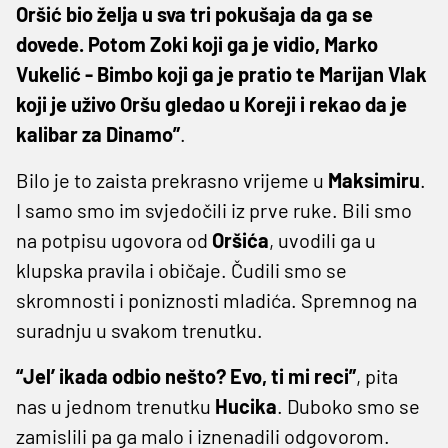
Oršić bio želja u sva tri pokušaja da ga se
dovede. Potom Zoki koji ga je vidio, Marko
Vukelić - Bimbo koji ga je pratio te Marijan Vlak
koji je uživo Oršu gledao u Koreji i rekao da je
kalibar za Dinamo”
.
Bilo je to zaista prekrasno vrijeme u
Maksimiru
.
I samo smo im svjedočili iz prve ruke. Bili smo
na potpisu ugovora od
Oršića
, uvodili ga u
klupska pravila i običaje. Čudili smo se
skromnosti i poniznosti mladića. Spremnog na
suradnju u svakom trenutku.
“Jel’ ikada odbio nešto? Evo, ti mi reci”
, pita
nas u jednom trenutku
Hucika
. Duboko smo se
zamislili pa ga malo i iznenadili odgovorom.