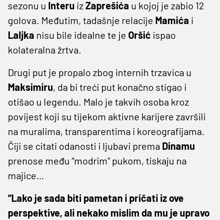
sezonu u
Interu
iz
Zaprešića
u kojoj je zabio 12
golova. Međutim, tadašnje relacije
Mamića
i
Laljka
nisu bile idealne te je
Oršić
ispao
kolateralna žrtva.
Drugi put je propalo zbog internih trzavica u
Maksimiru
, da bi treći put konačno stigao i
otišao u legendu. Malo je takvih osoba kroz
povijest koji su tijekom aktivne karijere završili
na muralima, transparentima i koreografijama.
Čiji se citati odanosti i ljubavi prema
Dinamu
prenose među “modrim” pukom, tiskaju na
majice…
“Lako je sada biti pametan i pričati iz ove
perspektive, ali nekako mislim da mu je upravo