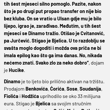
tih šest mjeseci silno pomoglo. Pazite, nakon
što je po drugi put propao transfer on nije bio
bez kluba. On se vratio u Ulsan gdje mu je bilo
lijepo, igrao je, zarađivao. Međutim, u tih šest
mjeseci se Dinamo tražio. Otišao je Cvitanović,
pa Jurčević. Stigao je Bjelica. U to razdoblju se
svašta moglo dogoditi i možda ova priča ne bi
imala epilog kao što ga ima danas. No, nikada
nećemo znati. Svako zlo za neko dobro”
, dojam
je
Hucike
.
Dinamo
je to ljeto bio prilično aktivan na tržištu.
Prodajom
Benkovića
,
Ćorića
,
Sose
,
Soudanija
,
Fiolića
i
Hodžića
uprihodilo se oko 33 milijuna
eura. Stigao je
Bjelica
sa svojim stručnim