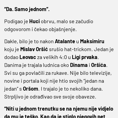
“Da. Samo jednom”.
Podigao je
Huci
obrvu, malo se začudio
odgovorom i čekao objašnjenje.
Dakle, bilo je to nakon
Atalante
u
Maksimiru
koju je
Mislav
Oršić
srušio hat-trickom. Jedan je
dodao
Leovac
za velikih 4:0 u
Ligi
prvaka
.
Danima je trajala ludnica oko
Dinama
i
Oršića
.
Svi su ga povlačili za rukave. Nije bilo televizije,
novine i portala koji nije htio svojih “jedan na
jedan” s
Oršom
. I trajalo je to nekoliko dana.
Strpljivo je odrađivao sve svoje obaveze.
“Niti u jednom trenutku se na njemu nije vidjelo
da mu je teško. Kao da je stiglo njegovih pet