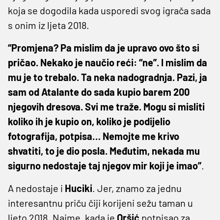
koja se dogodila kada usporedi svog igrača sada
s onim iz ljeta 2018.
“Promjena? Pa mislim da je upravo ovo što si
pričao. Nekako je naučio reći: “ne”. I mislim da
mu je to trebalo. Ta neka nadogradnja. Pazi, ja
sam od Atalante do sada kupio barem 200
njegovih dresova. Svi me traže. Mogu si misliti
koliko ih je kupio on, koliko je podijelio
fotografija, potpisa… Nemojte me krivo
shvatiti, to je dio posla. Međutim, nekada mu
sigurno nedostaje taj njegov mir koji je imao”
.
A nedostaje i
Huciki
. Jer, znamo za jednu
interesantnu priču čiji korijeni sežu taman u
ljeto 2018. Naime, kada je
Oršić
potpisao za