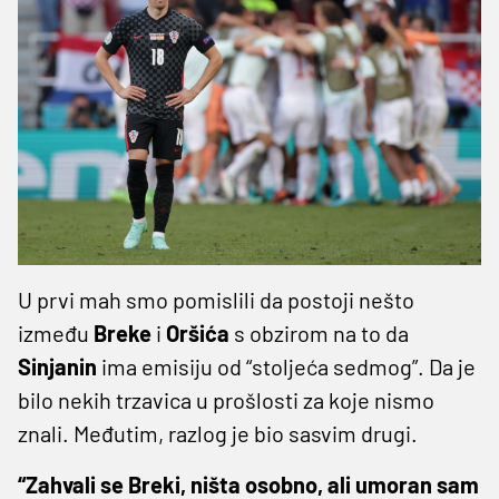
U prvi mah smo pomislili da postoji nešto
između
Breke
i
Oršića
s obzirom na to da
Sinjanin
ima emisiju od “stoljeća sedmog”. Da je
bilo nekih trzavica u prošlosti za koje nismo
znali. Međutim, razlog je bio sasvim drugi.
“Zahvali se Breki, ništa osobno, ali umoran sam