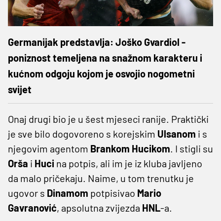
Germanijak predstavlja: Joško Gvardiol -
poniznost temeljena na snažnom karakteru i
kućnom odgoju kojom je osvojio nogometni
svijet
Onaj drugi bio je u šest mjeseci ranije. Praktički
je sve bilo dogovoreno s korejskim
Ulsanom
i s
njegovim agentom
Brankom
Hucikom
. I stigli su
Orša
i
Huci
na potpis, ali im je iz kluba javljeno
da malo pričekaju. Naime, u tom trenutku je
ugovor s
Dinamom
potpisivao
Mario
Gavranović
, apsolutna zvijezda
HNL
-a.