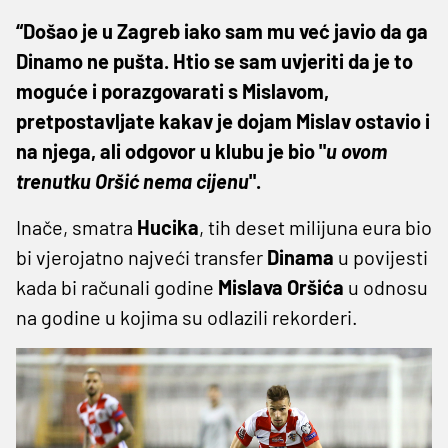
“Došao je u Zagreb iako sam mu već javio da ga
Dinamo ne pušta. Htio se sam uvjeriti da je to
moguće i porazgovarati s Mislavom,
pretpostavljate kakav je dojam Mislav ostavio i
na njega, ali odgovor u klubu je bio "
u ovom
trenutku Oršić nema cijenu
".
Inače, smatra
Hucika
, tih deset milijuna eura bio
bi vjerojatno najveći transfer
Dinama
u povijesti
kada bi računali godine
Mislava
Oršića
u odnosu
na godine u kojima su odlazili rekorderi.