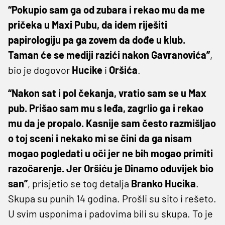
“Pokupio sam ga od zubara i rekao mu da me
pričeka u Maxi Pubu, da idem riješiti
papirologiju pa ga zovem da dođe u klub.
Taman će se mediji razići nakon Gavranovića”
,
bio je dogovor
Hucike
i
Oršića
.
“Nakon sat i pol čekanja, vratio sam se u Max
pub. Prišao sam mu s leđa, zagrlio ga i rekao
mu da je propalo. Kasnije sam često razmišljao
o toj sceni i nekako mi se čini da ga nisam
mogao pogledati u oči jer ne bih mogao primiti
razočarenje. Jer Oršiću je Dinamo oduvijek bio
san”
, prisjetio se tog detalja
Branko
Hucika
.
Skupa su punih 14 godina. Prošli su sito i rešeto.
U svim usponima i padovima bili su skupa. To je