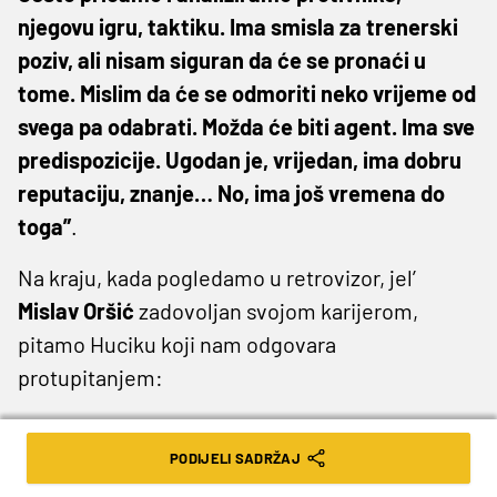
njegovu igru, taktiku. Ima smisla za trenerski
poziv, ali nisam siguran da će se pronaći u
tome. Mislim da će se odmoriti neko vrijeme od
svega pa odabrati. Možda će biti agent. Ima sve
predispozicije. Ugodan je, vrijedan, ima dobru
reputaciju, znanje… No, ima još vremena do
toga”
.
Na kraju, kada pogledamo u retrovizor, jel’
Mislav
Oršić
zadovoljan svojom karijerom,
pitamo Huciku koji nam odgovara
protupitanjem:
“Nije sve bilo idealno na tom putu, ali posložili
smo sve. Pitam ja tebe, što misliš koji bi bio
PODIJELI SADRŽAJ
njegov odgovor da sam mu sa 16 godina rekao