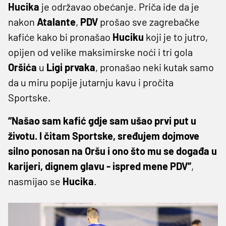
Hucika
je održavao obećanje. Priča ide da je
nakon
Atalante
,
PDV
prošao sve zagrebačke
kafiće kako bi pronašao
Huciku
koji je to jutro,
opijen od velike maksimirske noći i tri gola
Oršića
u
Ligi
prvaka
, pronašao neki kutak samo
da u miru popije jutarnju kavu i pročita
Sportske.
“Našao sam kafić gdje sam ušao prvi put u
životu. I čitam Sportske, sređujem dojmove
silno ponosan na Oršu i ono što mu se događa u
karijeri, dignem glavu - ispred mene PDV”
,
nasmijao se
Hucika
.