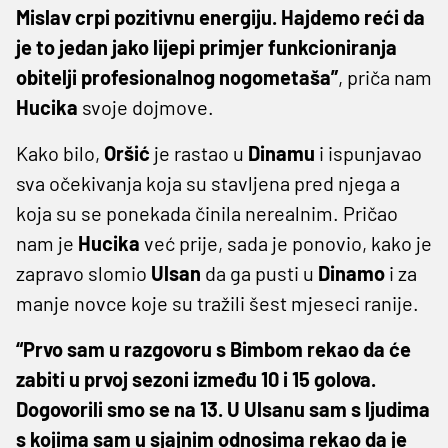
Mislav crpi pozitivnu energiju. Hajdemo reći da
je to jedan jako lijepi primjer funkcioniranja
obitelji profesionalnog nogometaša”
, priča nam
Hucika
svoje dojmove.
Kako bilo,
Oršić
je rastao u
Dinamu
i ispunjavao
sva očekivanja koja su stavljena pred njega a
koja su se ponekada činila nerealnim. Pričao
nam je
Hucika
već prije, sada je ponovio, kako je
zapravo slomio
Ulsan
da ga pusti u
Dinamo
i za
manje novce koje su tražili šest mjeseci ranije.
“Prvo sam u razgovoru s Bimbom rekao da će
zabiti u prvoj sezoni između 10 i 15 golova.
Dogovorili smo se na 13. U Ulsanu sam s ljudima
s kojima sam u sjajnim odnosima rekao da je