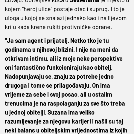
kojem “heroj ulice” postaje otac i suprug. I to je
uloga u kojoj se snalazi jednako kao i na lijevom
krilu kada krene rušiti protivničke obrane.
“Ja sam agent i prijatelj. Netko tko je tu
godinama u njihovoj blizini. I nije na meni da
otkrivam intimu, ali iz moje neke perspektive
oni fantastično funkcioniraju kao obitelj.
Nadopunjavaju se, znaju za potrebe jedno
drugoga i tome se prilagođavaju. On ima
vrijeme za sebe i svoj posao, ali u ostalim
trenucima je na raspolaganju za sve što treba
u jednoj obitelji. Suzana ima veliko
razumijevanje za njegovu karijeri i našli su taj
neki balans u obiteljskim vrijednostima iz kojih