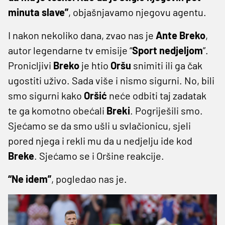
minuta slave”
, objašnjavamo njegovu agentu.
I nakon nekoliko dana, zvao nas je
Ante
Breko
,
autor legendarne tv emisije “
Sport
nedjeljom
”.
Pronicljivi
Breko
je htio
Oršu
snimiti ili ga čak
ugostiti uživo. Sada više i nismo sigurni. No, bili
smo sigurni kako
Oršić
neće odbiti taj zadatak
te ga komotno obećali
Breki
. Pogriješili smo.
Sjećamo se da smo ušli u svlačionicu, sjeli
pored njega i rekli mu da u nedjelju ide kod
Breke
. Sjećamo se i Oršine reakcije.
“Ne idem”
, pogledao nas je.