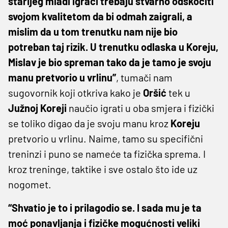
starijeg mladi igrači trebaju stvarno odskočiti
svojom kvalitetom da bi odmah zaigrali, a
mislim da u tom trenutku nam nije bio
potreban taj rizik. U trenutku odlaska u Koreju,
Mislav je bio spreman tako da je tamo je svoju
manu pretvorio u vrlinu”
, tumači nam
sugovornik koji otkriva kako je
Oršić
tek u
Južnoj
Koreji
naučio igrati u oba smjera i fizički
se toliko digao da je svoju manu kroz
Koreju
pretvorio u vrlinu. Naime, tamo su specifični
treninzi i puno se nameće ta fizička sprema. I
kroz treninge, taktike i sve ostalo što ide uz
nogomet.
“Shvatio je to i prilagodio se. I sada mu je ta
moć ponavljanja i fizičke mogućnosti veliki