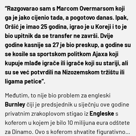
“Razgovarao sam s Marcom Overmarsom koji
ga je jako cijenio tada, a pogotovo danas. Ipak,
Oršić je imao 25 godina, igrao je u Koreji i to je
bio upitnik da se transfer ne završi. Dvije
godine kasnije sa 27 je bio preskup, a godine su
se kosile sa sportskom politkom Ajaxa koji
kupuje mlađe igrače ili igrače koji su stariji, ali
su se već potvrdili na Nizozemskom tržištu ili
ligama petice”.
Međutim, to nije bio problem za engleski
Burnley
čiji je predsjednik u siječnju ove godine
privatnim zrakoplovom stigao iz
Engleske
s
koferom u kojem je bilo 10 milijuna eura odštete
za Dinamo. Ovo s koferom shvatite figurativno…