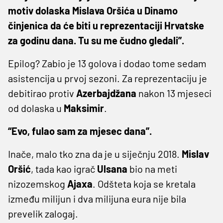
motiv dolaska Mislava Oršića u Dinamo
činjenica da će biti u reprezentaciji Hrvatske
za godinu dana. Tu su me čudno gledali”.
Epilog? Zabio je 13 golova i dodao tome sedam
asistencija u prvoj sezoni. Za reprezentaciju je
debitirao protiv
Azerbajdžana
nakon 13 mjeseci
od dolaska u
Maksimir
.
“Evo, fulao sam za mjesec dana”.
Inače, malo tko zna da je u siječnju 2018.
Mislav
Oršić
, tada kao igrač
Ulsana
bio na meti
nizozemskog
Ajaxa
. Odšteta koja se kretala
između milijun i dva milijuna eura nije bila
prevelik zalogaj.