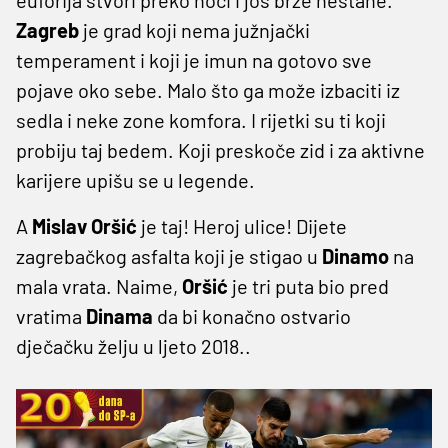
Zagreb
je grad koji nema južnjački
temperament i koji je imun na gotovo sve
pojave oko sebe. Malo što ga može izbaciti iz
sedla i neke zone komfora. I rijetki su ti koji
probiju taj bedem. Koji preskoče zid i za aktivne
karijere upišu se u legende.
A
Mislav
Oršić
je taj! Heroj ulice! Dijete
zagrebačkog asfalta koji je stigao u
Dinamo
na
mala vrata. Naime,
Oršić
je tri puta bio pred
vratima
Dinama
da bi konačno ostvario
dječačku želju u ljeto 2018..