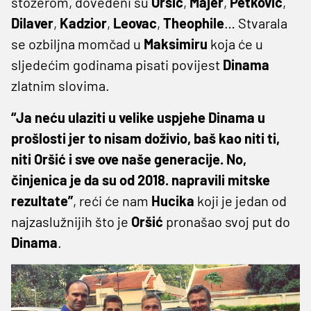
stožerom, dovedeni su
Oršić
,
Majer
,
Petković
,
Dilaver
,
Kadzior
,
Leovac
,
Theophile
… Stvarala
se ozbiljna momčad u
Maksimiru
koja će u
sljedećim godinama pisati povijest
Dinama
zlatnim slovima.
“Ja neću ulaziti u velike uspjehe Dinama u
prošlosti jer to nisam doživio, baš kao niti ti,
niti Oršić i sve ove naše generacije. No,
činjenica je da su od 2018. napravili mitske
rezultate”
, reći će nam
Hucika
koji je jedan od
najzaslužnijih što je
Oršić
pronašao svoj put do
Dinama
.