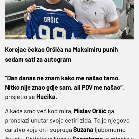
Korejac čekao Oršića na Maksimiru punih
sedam sati za autogram
“Dan danas ne znam kako me našao tamo.
Nitko nije znao gdje sam, ali PDV me našao”
,
prisjetio se
Hucika
.
A kada smo već kod mira,
Mislav
Oršić
ga
pronalazi unutar svoja četiri zida. To je njegovo
carstvo koje on i supruga
Suzana
ljubomorno
čuvaju. Obiteljska kuća u
Sesvetama
je mjesto u