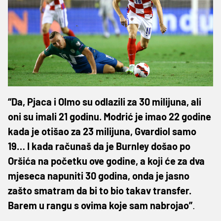
“Da, Pjaca i Olmo su odlazili za 30 milijuna, ali
oni su imali 21 godinu. Modrić je imao 22 godine
kada je otišao za 23 milijuna, Gvardiol samo
19… I kada računaš da je Burnley došao po
Oršića na početku ove godine, a koji će za dva
mjeseca napuniti 30 godina, onda je jasno
zašto smatram da bi to bio takav transfer.
Barem u rangu s ovima koje sam nabrojao”
.