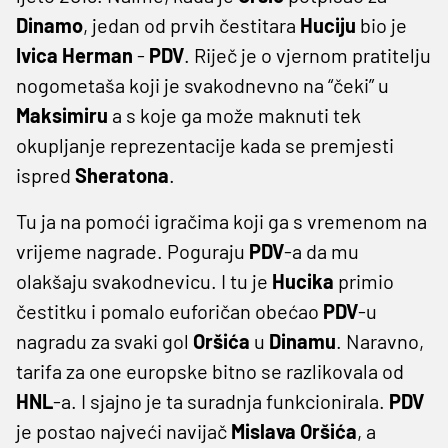
Dinamo
, jedan od prvih čestitara
Huciju
bio je
Ivica
Herman
-
PDV
. Riječ je o vjernom pratitelju
nogometaša koji je svakodnevno na “čeki” u
Maksimiru
a s koje ga može maknuti tek
okupljanje reprezentacije kada se premjesti
ispred
Sheratona
.
Tu ja na pomoći igračima koji ga s vremenom na
vrijeme nagrade. Poguraju
PDV
-a da mu
olakšaju svakodnevicu. I tu je
Hucika
primio
čestitku i pomalo euforičan obećao
PDV
-u
nagradu za svaki gol
Oršića
u
Dinamu
. Naravno,
tarifa za one europske bitno se razlikovala od
HNL
-a. I sjajno je ta suradnja funkcionirala.
PDV
je postao najveći navijač
Mislava
Oršića
, a