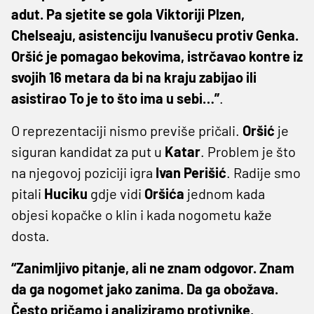
adut. Pa sjetite se gola Viktoriji Plzen,
Chelseaju, asistenciju Ivanušecu protiv Genka.
Oršić je pomagao bekovima, istrčavao kontre iz
svojih 16 metara da bi na kraju zabijao ili
asistirao To je to što ima u sebi…”
.
O reprezentaciji nismo previše pričali.
Oršić
je
siguran kandidat za put u
Katar
. Problem je što
na njegovoj poziciji igra
Ivan
Perišić
. Radije smo
pitali
Huciku
gdje vidi
Oršića
jednom kada
objesi kopačke o klin i kada nogometu kaže
dosta.
“Zanimljivo pitanje, ali ne znam odgovor. Znam
da ga nogomet jako zanima. Da ga obožava.
Često pričamo i analiziramo protivnike,