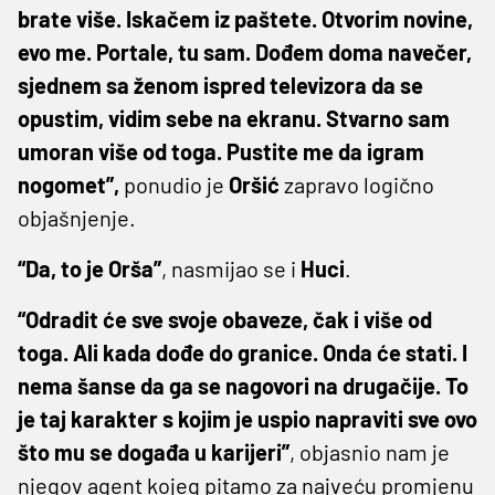
brate više. Iskačem iz paštete. Otvorim novine,
evo me. Portale, tu sam. Dođem doma navečer,
sjednem sa ženom ispred televizora da se
opustim, vidim sebe na ekranu. Stvarno sam
umoran više od toga. Pustite me da igram
nogomet”,
ponudio je
Oršić
zapravo logično
objašnjenje.
“Da, to je Orša”
, nasmijao se i
Huci
.
“Odradit će sve svoje obaveze, čak i više od
toga. Ali kada dođe do granice. Onda će stati. I
nema šanse da ga se nagovori na drugačije. To
je taj karakter s kojim je uspio napraviti sve ovo
što mu se događa u karijeri”
, objasnio nam je
njegov agent kojeg pitamo za najveću promjenu