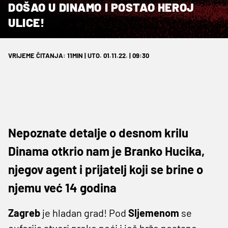
DOŠAO U DINAMO I POSTAO HEROJ
ULICE!
VRIJEME ČITANJA: 11MIN | UTO. 01.11.22. | 09:30
Nepoznate detalje o desnom krilu
Dinama otkrio nam je Branko Hucika,
njegov agent i prijatelj koji se brine o
njemu već 14 godina
Zagreb
je hladan grad! Pod
Sljemenom
se
euforija stvori preko noći i još brže nestane.