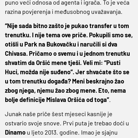
puno veći odnosa od agenta i igrača. To je veća
razina povjerenja i međusobnog uvažavanja.
“Nije sada bitno zašto je pukao transfer u tom
trenutku. I nije tema ove priče. Pokupili smo se,
otišli u Park na Bukovačku i naručili si dva
Chivasa. Pričamo o svemu i u jednom trenutku
shvatim da Oršić mene tješi. Veli mi: “Pusti
Huci, možda nije suđeno”. Jer shvaćate što se
u tom trenutku događa? Meni beskrajno žao
zbog njega, njemu žao zbog mene. Eto, nema
bolje definicije Mislava Oršića od toga”
.
Junak naše priče šest mjeseci kasnije je
ostvario svoje snove. Prvi puta je trebao doći u
Dinamo
u ljeto 2013. godine. Imao je sjajnu