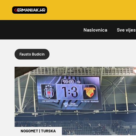
Naslovnica
Sve vijes
Fausto Budicin
NOGOMET
|
TURSKA