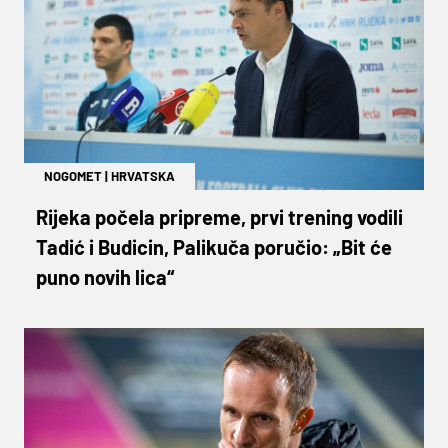
NOGOMET
|
HRVATSKA
Rijeka počela pripreme, prvi trening vodili
Tadić i Budicin, Palikuča poručio: „Bit će
puno novih lica“