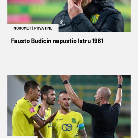
NOGOMET
|
PRVA HNL
Fausto Budicin napustio Istru 1961