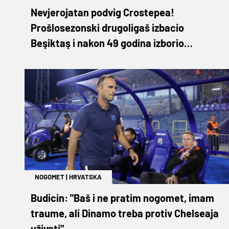
Nevjerojatan podvig Crostepea!
Prošlosezonski drugoligaš izbacio
Beşiktaş i nakon 49 godina izborio
polufinale Kupa
NOGOMET
|
HRVATSKA
Budicin: "Baš i ne pratim nogomet, imam
traume, ali Dinamo treba protiv Chelseaja
uživati"