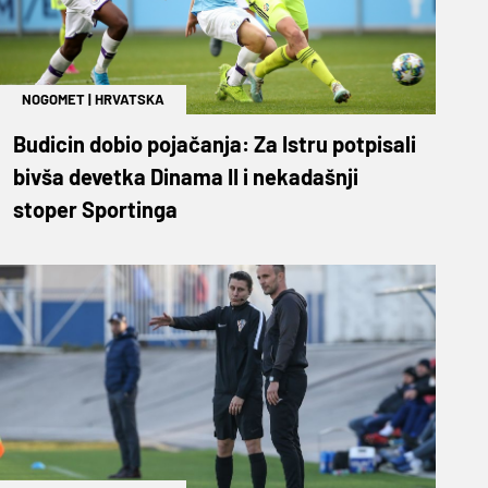
NOGOMET
|
HRVATSKA
Budicin dobio pojačanja: Za Istru potpisali
bivša devetka Dinama II i nekadašnji
stoper Sportinga